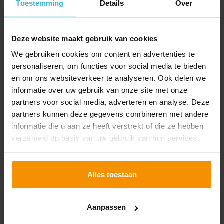
Toestemming
Details
Over
medewerkers die uit het buitenland zijn
aangetrokken. Dit is bedoeld om de extra,
Lees verder
zogenoemde extraterritoriale kosten te
Deze website maakt gebruik van cookies
compenseren. Eerder was gepland om de regeling te
We gebruiken cookies om content en advertenties te
versoberen, maar een groot deel daarvan is per 2025
personaliseren, om functies voor social media te bieden
teruggedraaid. Vanaf 2027 daalt het belastingvrije
en om ons websiteverkeer te analyseren. Ook delen we
percentage naar 27% en worden de salarisnormen
informatie over uw gebruik van onze site met onze
verhoogd.
partners voor social media, adverteren en analyse. Deze
partners kunnen deze gegevens combineren met andere
informatie die u aan ze heeft verstrekt of die ze hebben
verzameld op basis van uw gebruik van hun services.
Alles toestaan
Update lonenspecial 2025:
varia arbeidsrecht en
sociaal zekerheidsrecht
Aanpassen