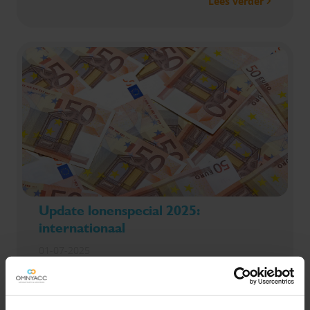
Lees verder
leiden en zo beter voor te bereiden op de
arbeidsmarkt.
Update lonenspecial 2025:
internationaal
01-07-2025
De 30%-regeling is een fiscale faciliteit waarmee
werkgevers, onder strikte voorwaarden, tot 30% van
het salaris belastingvrij kunnen uitkeren aan