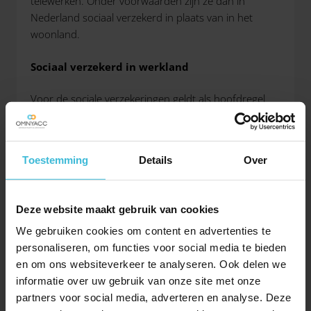
telewerken. Onder voorwaarden zijn ze dan in
Nederland sociaal verzekerd in plaats van in het
woonland.
Sociaal verzekerd in werkland
Voor de sociale verzekeringen geldt als hoofdregel
dat een werknemer sociaal verzekerd is in het land
waar hij werkt. Daarbij geldt dat in beginsel minder
dan 25% van de arbeidstijd in het woonland gewerkt
Toestemming
Details
Over
mag worden. Wordt deze tijd overschreden, dan is de
werknemer sociaal verzekerd in zijn woonland.
Deze website maakt gebruik van cookies
Kaderovereenkomst
We gebruiken cookies om content en advertenties te
Voor grensarbeiders die tussen 25% en 50% van hun
personaliseren, om functies voor social media te bieden
arbeidstijd telewerken, zijn door EU-landen afspraken
en om ons websiteverkeer te analyseren. Ook delen we
gemaakt en vastgelegd in een
Kaderovereenkomst
.
informatie over uw gebruik van onze site met onze
Bij uitzondering kan een telewerker dan toch in het
partners voor social media, adverteren en analyse. Deze