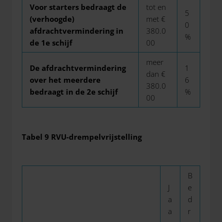
Voor starters bedraagt de
tot en
5
(verhoogde)
met €
0
afdrachtvermindering in
380.0
%
de 1e schijf
00
meer
De afdrachtvermindering
1
dan €
over het meerdere
6
380.0
bedraagt in de 2e schijf
%
00
Tabel 9 RVU-drempelvrijstelling
B
J
e
a
d
a
r