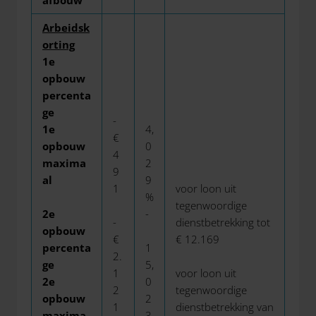
Arbeidsk
orting
1e
opbouw
percenta
ge
-
1e
4,
€
opbouw
0
4
maxima
2
9
al
9
1
voor loon uit
%
tegenwoordige
2e
-
-
dienstbetrekking tot
opbouw
€
€ 12.169
percenta
1
2.
ge
5,
1
voor loon uit
2e
0
2
tegenwoordige
opbouw
2
1
dienstbetrekking van
maxima
3