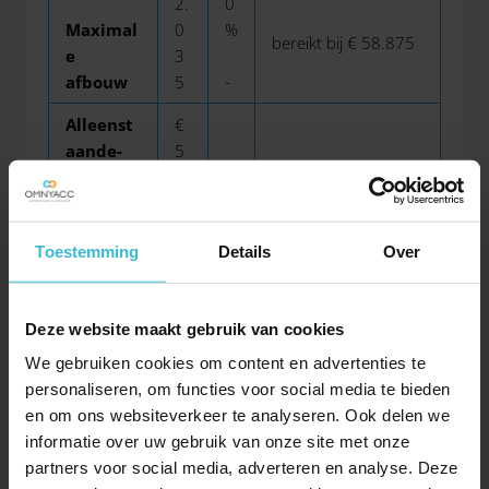
2.
0
Maximal
0
%
bereikt bij € 58.875
e
3
afbouw
5
-
Alleenst
€
aande-
5
-
-
ouderen
3
korting
1
Toestemming
Details
Over
Tabel 3 Minimumloon per 1 januari 2025
(aanpassingen per 1 januari en 1 juli)
Deze website maakt gebruik van cookies
Leeftijd
Percentage
Per uur
We gebruiken cookies om content en advertenties te
personaliseren, om functies voor social media te bieden
21 jaar en ouder
100,00%
€ 14,06
en om ons websiteverkeer te analyseren. Ook delen we
20 jaar
80,00%
€ 11,25
informatie over uw gebruik van onze site met onze
partners voor social media, adverteren en analyse. Deze
19 jaar
60,00%
€ 8,44