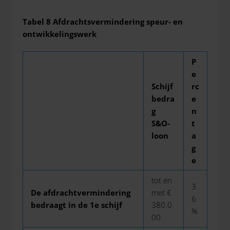
Tabel 8 Afdrachtsvermindering speur- en
ontwikkelingswerk
P
e
Schijf
rc
bedra
e
g
n
S&O-
t
loon
a
g
e
tot en
3
De afdrachtvermindering
met €
6
bedraagt in de 1e schijf
380.0
%
00