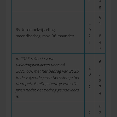
r
a
g
€
2
1
RVU­drempelvrijstelling,
0
.
maandbedrag, max. 36 maanden
2
8
1
4
7
In 2025 reken je voor
€
uitkeringstijdvakken voor ná
2
1
2025
ook met het bedrag van 2025.
0
.
In de volgende jaren herreken je het
2
8
drempelvrijstellingsbedrag voor die
2
7
jaren nadat het bedrag geïndexeerd
4
is.
€
2
2