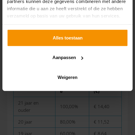
partners kunnen deze gegevens combineren met andere
18 jaar
50,00%
€ 7,03
informatie die u aan ze heeft verstrekt of die ze hebben
verzameld op basis van uw gebruik van hun services.
17 jaar
39,50%
€ 5,55
16 jaar
34,50%
€ 4,85
Alles toestaan
15 jaar
30,00%
€ 4,22
Aanpassen
Tabel 3a Minimumloon per 1 juli 2025
(aanpassingen per 1 januari en 1 juli)
Weigeren
Percentag
Per uur
Leeftijd
e
(€)
21 jaar en
100,00%
€ 14,40
ouder
20 jaar
80,00%
€ 11,52
19 jaar
60,00%
€ 8,64