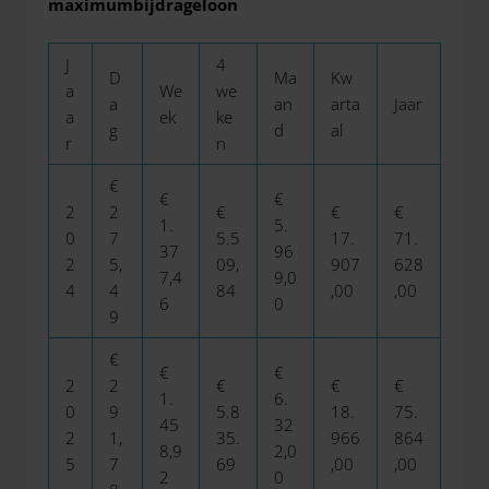
maximumbijdrageloon
J
4
D
Ma
Kw
a
We
we
a
an
arta
Jaar
a
ek
ke
g
d
al
r
n
€
€
€
2
2
€
€
€
1.
5.
0
7
5.5
17.
71.
37
96
2
5,
09,
907
628
7,4
9,0
4
4
84
,00
,00
6
0
9
€
€
€
2
2
€
€
€
1.
6.
0
9
5.8
18.
75.
45
32
2
1,
35.
966
864
8,9
2,0
5
7
69
,00
,00
2
0