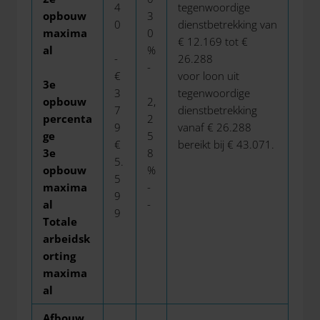
4
tegenwoordige
opbouw
3
0
dienstbetrekking van
maxima
0
€ 12.169 tot €
al
%
-
26.288
-
€
voor loon uit
3e
3
tegenwoordige
opbouw
2,
7
dienstbetrekking
percenta
2
9
vanaf € 26.288
ge
5
€
bereikt bij € 43.071.
3e
8
5.
opbouw
%
5
maxima
-
9
al
-
9
Totale
arbeidsk
orting
maxima
al
Afbouw