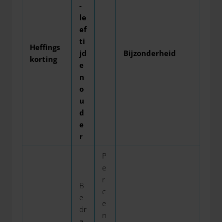
-
le
ef
ti
Heffings
jd
Bijzonderheid
korting
e
n
o
u
d
e
r
P
e
r
B
c
e
e
dr
n
a