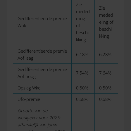
Zie
Zie
meded
meded
Gedifferentieerde premie
eling
eling of
Whk
of
beschi
beschi
kking
kking
Gedifferentieerde premie
6,18%
6,28%
Aof laag
Gedifferentieerde premie
7,54%
7,64%
Aof hoog
Opslag Wko
0,50%
0,50%
Ufo-premie
0,68%
0,68%
Grootte van de
werkgever voor 2025:
afhankelijk van jouw