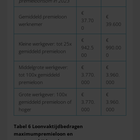
premieloonsom in 2023
€
Gemiddeld premieloon
€
37.70
werknemer
39.600
0
€
€
Kleine werkgever: tot 25x
942.5
990.00
gemiddeld premieloon
00
0
Middelgrote werkgever:
€
€
tot 100x gemiddeld
3.770.
3.960.
premieloon
000
000
Grote werkgever: 100x
€
€
gemiddeld premieloon of
3.770.
3.960.
hoger
000
000
Tabel 6 Loonvaktijdbedragen
maximumpremieloon en