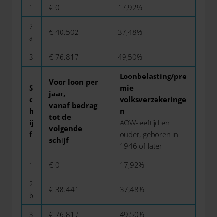
1
€ 0
17,92%
2
€ 40.502
37,48%
a
3
€ 76.817
49,50%
Loonbelasting/pre
Voor loon per
S
mie
jaar,
c
volksverzekeringe
vanaf bedrag
h
n
tot de
ij
AOW-leeftijd en
volgende
f
ouder, geboren in
schijf
1946 of later
1
€ 0
17,92%
2
€ 38.441
37,48%
b
3
€ 76.817
49,50%