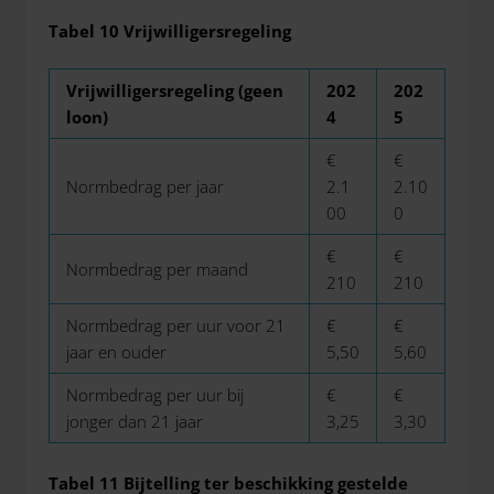
Tabel 10 Vrijwilligersregeling
Vrijwilligersregeling (geen
202
202
loon)
4
5
€
€
Normbedrag per jaar
2.1
2.10
00
0
€
€
Normbedrag per maand
210
210
Normbedrag per uur voor 21
€
€
jaar en ouder
5,50
5,60
Normbedrag per uur bij
€
€
jonger dan 21 jaar
3,25
3,30
Tabel 11 Bijtelling ter beschikking gestelde