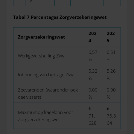
8
Tabel 7 Percentages Zorgverzekeringswet
202
202
Zorgverzekeringswet
4
5
6,57
6,51
Werkgeversheffing Zvw
%
%
5,32
5,26
Inhouding van bijdrage Zvw
%
%
Zeevarenden (waaronder ook
0,00
0,00
deelvissers)
%
%
€
€
Maximumbijdrageloon voor
71.
75.8
Zorgverzekeringswet
628
64