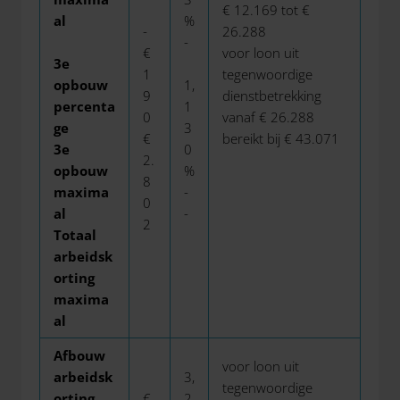
€ 12.169 tot €
al
%
-
26.288
-
€
voor loon uit
3e
1
tegenwoordige
opbouw
1,
9
dienstbetrekking
percenta
1
0
vanaf € 26.288
ge
3
€
bereikt bij € 43.071
3e
0
2.
opbouw
%
8
maxima
-
0
al
-
2
Totaal
arbeidsk
orting
maxima
al
Afbouw
voor loon uit
arbeidsk
3,
tegenwoordige
orting
€
2