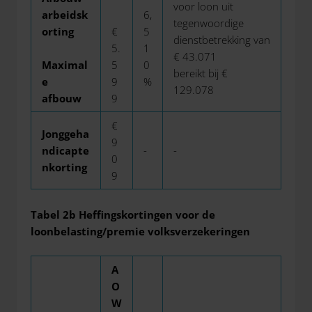
voor loon uit
arbeidsk
6,
tegenwoordige
orting
€
5
dienstbetrekking van
5.
1
€ 43.071
Maximal
5
0
bereikt bij €
e
9
%
129.078
afbouw
9
€
Jonggeha
9
ndicapte
-
-
0
nkorting
9
Tabel 2b Heffingskortingen voor de
loonbelasting/premie volksverzekeringen
A
O
W