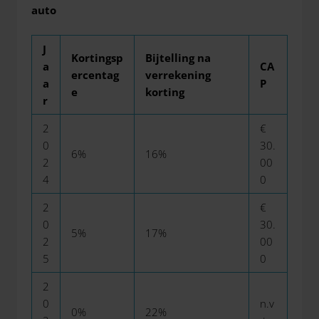
auto
J
Kortingsp
Bijtelling na
a
CA
ercentag
verrekening
a
P
e
korting
r
2
€
0
30.
6%
16%
2
00
4
0
2
€
0
30.
5%
17%
2
00
5
0
2
0
n.v
0%
22%