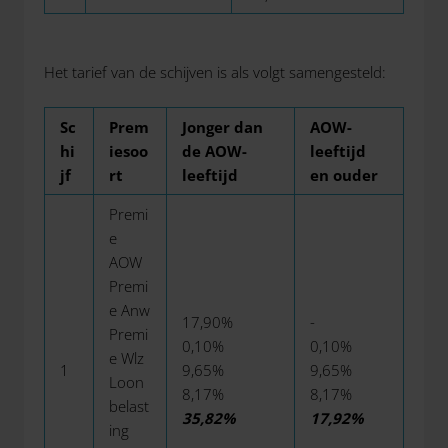
Het tarief van de schijven is als volgt samengesteld:
Sc
Prem
Jonger dan
AOW-
hi
iesoo
de AOW-
leeftijd
jf
rt
leeftijd
en ouder
Premi
e
AOW
Premi
e Anw
17,90%
-
Premi
0,10%
0,10%
e Wlz
1
9,65%
9,65%
Loon
8,17%
8,17%
belast
35,82%
17,92%
ing