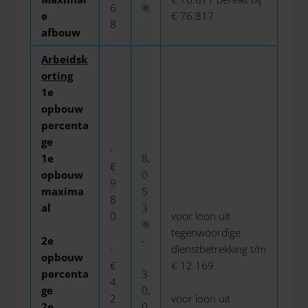
6
%
e
€ 76.817
8
afbouw
Arbeidsk
orting
1e
opbouw
percenta
ge
-
1e
8,
€
opbouw
0
9
maxima
5
8
al
3
0
voor loon uit
%
tegenwoordige
2e
-
-
dienstbetrekking t/m
opbouw
€
€ 12.169
percenta
3
4.
ge
0,
2
voor loon uit
2e
0