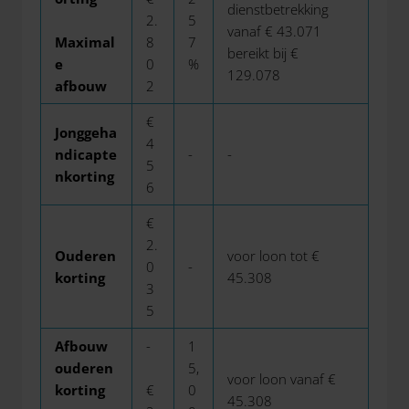
dienstbetrekking
2.
5
vanaf € 43.071
Maximal
8
7
bereikt bij €
e
0
%
129.078
afbouw
2
€
Jonggeha
4
ndicapte
-
-
5
nkorting
6
€
2.
Ouderen
voor loon tot €
0
-
korting
45.308
3
5
Afbouw
-
1
ouderen
5,
voor loon vanaf €
korting
€
0
45.308