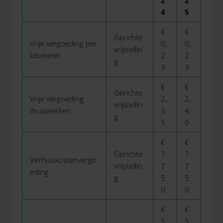
2
2
4
5
€
€
Gerichte
Vrije vergoeding per
0,
0,
vrijstellin
kilometer
2
2
g
3
3
€
€
Gerichte
Vrije vergoeding
2,
2,
vrijstellin
thuiswerken
3
4
g
5
0
€
€
Gerichte
7.
7.
Verhuiskostenvergo
vrijstellin
7
7
eding
g
5
5
0
0
€
€
5
5