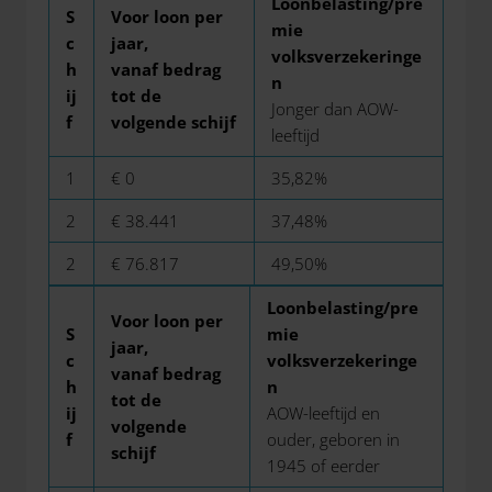
Loonbelasting/pre
S
Voor loon per
mie
c
jaar,
volksverzekeringe
h
vanaf bedrag
n
ij
tot de
Jonger dan AOW-
f
volgende schijf
leeftijd
1
€ 0
35,82%
2
€ 38.441
37,48%
2
€ 76.817
49,50%
Loonbelasting/pre
Voor loon per
S
mie
jaar,
c
volksverzekeringe
vanaf bedrag
h
n
tot de
ij
AOW-leeftijd en
volgende
f
ouder, geboren in
schijf
1945 of eerder