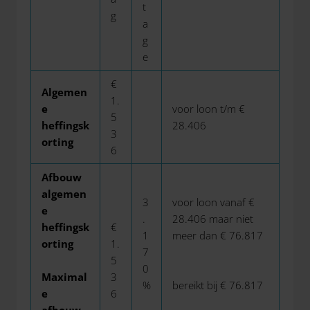
t
g
a
g
e
€
Algemen
1.
e
voor loon t/m €
5
heffingsk
28.406
3
orting
6
Afbouw
algemen
3
voor loon vanaf €
e
.
28.406 maar niet
heffingsk
€
1
meer dan € 76.817
orting
1.
7
5
0
Maximal
3
%
bereikt bij € 76.817
e
6
afbouw