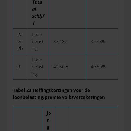
Tota
al
schijf
1
2a
Loon
en
belast
37,48%
37,48%
2b
ing
Loon
3
belast
49,50%
49,50%
ing
Tabel 2a Heffingskortingen voor de
loonbelasting/premie volksverzekeringen
Jo
n
g