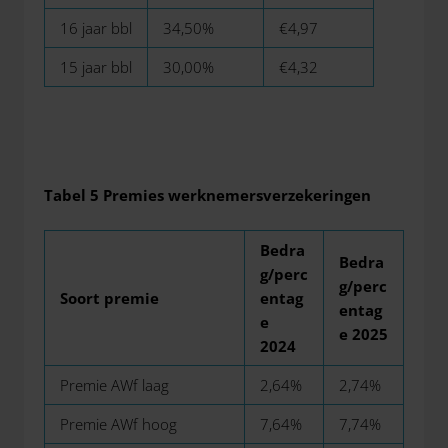
16 jaar bbl
34,50%
€4,97
15 jaar bbl
30,00%
€4,32
Tabel 5 Premies werknemersverzekeringen
Bedra
Bedra
g/perc
g/perc
Soort premie
entag
entag
e
e 2025
2024
Premie AWf laag
2,64%
2,74%
Premie AWf hoog
7,64%
7,74%