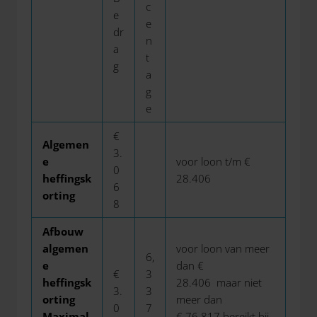
c
e
e
dr
n
a
t
g
a
g
e
€
Algemen
3.
e
voor loon t/m €
0
heffingsk
28.406
6
orting
8
Afbouw
algemen
voor loon van meer
6,
e
dan €
€
3
heffingsk
28.406 maar niet
3.
3
orting
meer dan
0
7
Maximal
€ 76.817 bereikt bij