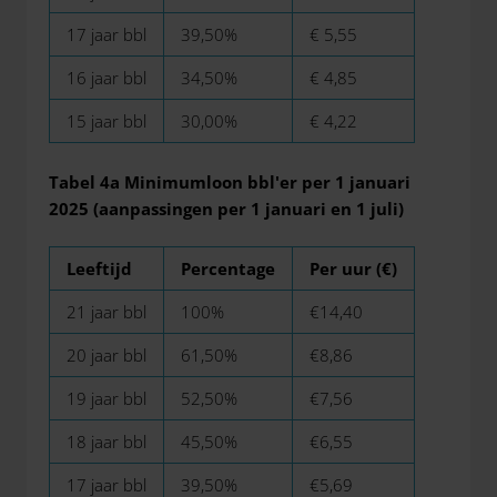
17 jaar bbl
39,50%
€ 5,55
16 jaar bbl
34,50%
€ 4,85
15 jaar bbl
30,00%
€ 4,22
Tabel 4a Minimumloon bbl'er per 1 januari
2025 (aanpassingen per 1 januari en 1 juli)
Leeftijd
Percentage
Per uur
(€)
21 jaar bbl
100%
€14,40
20 jaar bbl
61,50%
€8,86
19 jaar bbl
52,50%
€7,56
18 jaar bbl
45,50%
€6,55
17 jaar bbl
39,50%
€5,69