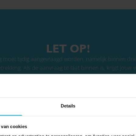
LET OP!
g moet tijdig aangevraagd worden, namelijk binnen d
trekking. Als de aanvraag te laat binnen is, krijgt jou
epverklaring meer en kun je geen aanspraak maken op 
Details
 van cookies
de loonkostenvoordelen waar je voor jouw werknemers over het voo
ent en advertenties te personaliseren, om functies voor social