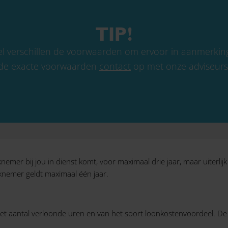
TIP!
l verschillen de voorwaarden om ervoor in aanmerki
de exacte voorwaarden
contact
op met onze adviseurs
mer bij jou in dienst komt, voor maximaal drie jaar, maar uiterlij
knemer geldt maximaal één jaar.
 het aantal verloonde uren en van het soort loonkostenvoordeel. D