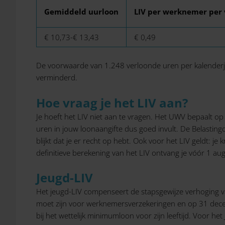
Gemiddeld uurloon
LIV per werknemer per 
€ 10,73-€ 13,43
€ 0,49
De voorwaarde van 1.248 verloonde uren per kalenderjaa
verminderd.
Hoe vraag je het LIV aan?
Je hoeft het LIV niet aan te vragen. Het UWV bepaalt op 
uren in jouw loonaangifte dus goed invult. De Belastingd
blijkt dat je er recht op hebt. Ook voor het LIV geldt: j
definitieve berekening van het LIV ontvang je vóór 1 au
Jeugd-LIV
Het jeugd-LIV compenseert de stapsgewijze verhoging va
moet zijn voor werknemersverzekeringen en op 31 dece
bij het wettelijk minimumloon voor zijn leeftijd. Voor h