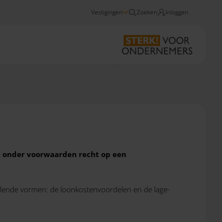
Vestigingen
Zoeken
Inloggen
Nieuws
Voordelen loonkosten 2022
e onder voorwaarden recht op een
illende vormen: de loonkostenvoordelen en de lage-