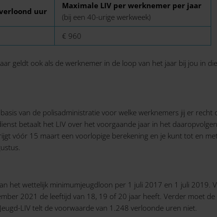
Maximale LIV per werknemer per jaar
verloond uur
(bij een 40-urige werkweek)
€ 960
r geldt ook als de werknemer in de loop van het jaar bij jou in d
basis van de polisadministratie voor welke werknemers jij er recht o
ienst betaalt het LIV over het voorgaande jaar in het daaropvolgend
e krijgt vóór 15 maart een voorlopige berekening en je kunt tot en m
gustus.
n het wettelijk minimumjeugdloon per 1 juli 2017 en 1 juli 2019. 
mber 2021 de leeftijd van 18, 19 of 20 jaar heeft. Verder moet 
et Jeugd-LIV telt de voorwaarde van 1.248 verloonde uren niet.