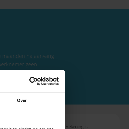
rie maanden na aanvang
w werknemer geen
het LKV.
Over
rgaande jaar recht op hebt. De berekening is
 media te bieden en om ons