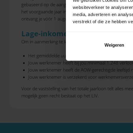
gebaseerd op de aangiften en correcties over het voorga
websiteverkeer te analyseren
het voorgaande jaar insturen. Die worden nog meegenom
media, adverteren en analys
ontvang je vóór 1 augustus van de Belastingdienst, op 
verstrekt of die ze hebben v
Lage-inkomensvoordeel
Om in aanmerking te komen voor het lage-inkomensvoor
Weigeren
Het gemiddelde uurloon van jouw werknemer bedraa
Jouw werknemer heeft bij jou minimaal 1.248 verloo
Jouw werknemer heeft de AOW-gerechtigde leeftijd n
Jouw werknemer is verzekerd voor werknemersverz
Voor de vaststelling van het totale jaarloon telt alles 
mogelijk geen recht bestaat op het LIV.