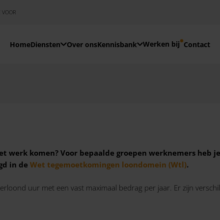
E VOOR
Werken bij
Home
Diensten
Over ons
Kennisbank
Contact
 het werk komen? Voor bepaalde groepen werknemers heb j
gd in de
Wet tegemoetkomingen loondomein (Wtl)
.
rloond uur met een vast maximaal bedrag per jaar. Er zijn versch