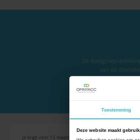
De doelgroepverklarin
van de dienstbe
doelgro
Toestemming
Deze website maakt gebruik
Je krijgt vóór 15 maart een voorlopige berekening van 
We gebruiken cookies om cont