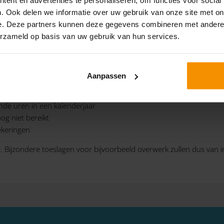
ande jaar die je tot en met 31 januari van het daaropvolgende jaar
. Ook delen we informatie over uw gebruik van onze site met on
en in de definitieve berekening van jouw loonkostenvoordelen. D
e. Deze partners kunnen deze gegevens combineren met andere i
basis van de berekening van het UWV.
erzameld op basis van uw gebruik van hun services.
deel (LIV), moet je aan de volgende voorwaarden voldoen:
Aanpassen
gt in 2022 minimaal € 10,73, maar niet meer dan € 13,43
nde uren in een kalenderjaar
og niet bereikt
ekeringen
mee. Bijzondere toeslagen voor bijvoorbeeld overwerk zullen dus van