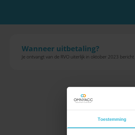
Wanneer uitbetaling?
Je ontvangt van de RVO uiterlijk in oktober 2023 bericht of
Toestemming