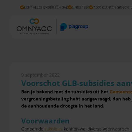
ECHT ALLES ONDER ÉÉN DAK
SINDS 1930
7.000 KLANTEN GINGEN J
9 september 2022
Voorschot GLB-subsidies aa
Ben je bekend met de subsidies uit het
Gemeensc
vergroeningsbetaling hebt aangevraagd, dan heb 
de aanhoudende droogte in het land.
Voorwaarden
Genoemde
subsidies
kennen wel diverse voorwaarden. Z