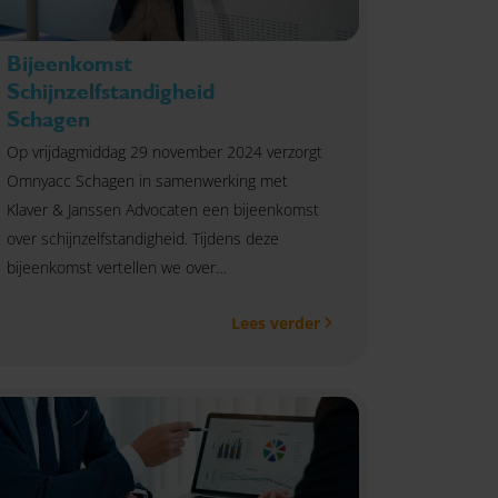
Bijeenkomst
Schijnzelfstandigheid
Schagen
Op vrijdagmiddag 29 november 2024 verzorgt
Omnyacc Schagen in samenwerking met
Klaver & Janssen Advocaten een bijeenkomst
over schijnzelfstandigheid. Tijdens deze
bijeenkomst vertellen we over
arbeidsrechtelijke posities, (verkapte)
Lees verder
dienstverbanden, VBAR, handhaving door de
Belastingdienst per 2025 en eventuele te
nemen acties. Ons doel is méér duidelijkheid
te scheppen over dit onderwerp en eventuele
onrust zo veel mogelijk weg te nemen. Kom jij
ook? Meld je dan direct aan.