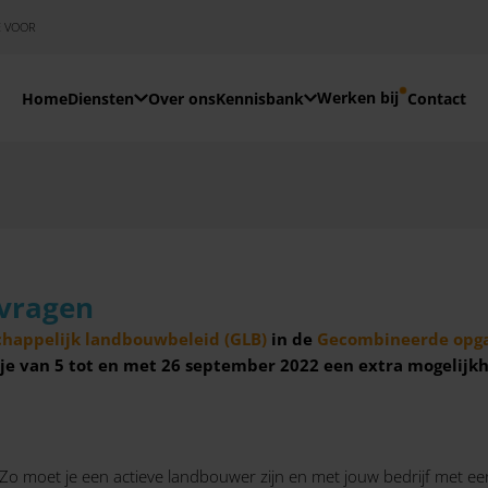
E VOOR
Werken bij
Home
Diensten
Over ons
Kennisbank
Contact
nvragen
happelijk landbouwbeleid (GLB)
in de
Gecombineerde opg
je van 5 tot en met 26 september 2022 een extra mogelijkh
o moet je een actieve landbouwer zijn en met jouw bedrijf met een