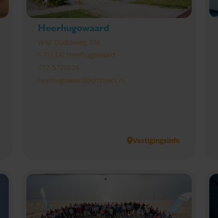
Heerhugowaard
W.M. Dudokweg 70a
1703 DC Heerhugowaard
072-5720626
heerhugowaard@omnyacc.nl
Vestigingsinfo