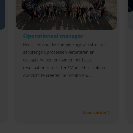
Operationeel manager
Ben jij iemand die energie krijgt van structuur
aanbrengen, processen verbeteren en
collega’s helpen om samen het beste
resultaat neer te zetten? Vind je het leuk om
overzicht te creëren, te monitoren,
veranderingen in goede banen te leiden en
collega's mee te nemen in nieuwe werkwijzen?
Dan maken wij graag kennis met je.
Lees verder