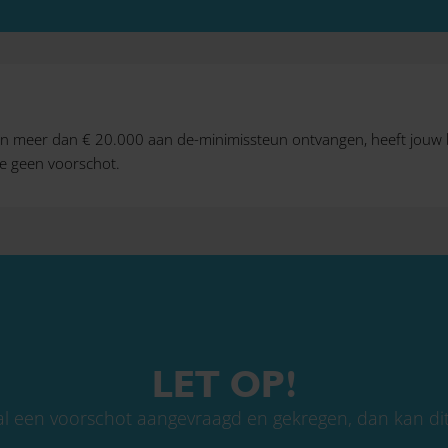
ren meer dan € 20.000 aan de-minimissteun ontvangen, heeft jouw b
je geen voorschot.
LET OP!
 al een voorschot aangevraagd en gekregen, dan kan di