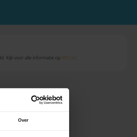
ald. Kijk voor alle informatie op
RVO.nl
.
Over