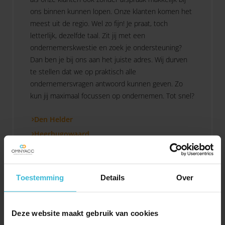
ons binnen kunnen lopen. Onze klanten komen het
meest uit de regio. Wel zo fijn! Je praat, toch
letterlijk, dezelfde taal. Zit jij met een
ondernemerskwestie en zoek je ondersteuning?
Dan ben je bij ons aan het juiste adres. Wij durven
te stellen dat we op praktisch alle
ondernemersvragen antwoord kunnen geven. Zo
kun jij maximaal focussen op ondernemen. Tot snel?
Den Helder
Heerhugowaard
Schagen
Hoorn
Toestemming
Details
Over
Leeuwarden
Texel
Assen
Deze website maakt gebruik van cookies
Groningen