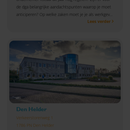
de dga belangrijke aandachtspunten waarop je moet
anticiperen? Op welke zaken moet je je als werkgever
Lees verder
voorbereiden voor het nieuwe jaar? Dit en meer vind
je in de eindejaarstips. Zo ben jij goed voorbereid.
Heb je vragen? Neem gerust
contact
met ons op.
Den Helder
Verkeerstorenweg 1
1786 PN Den Helder