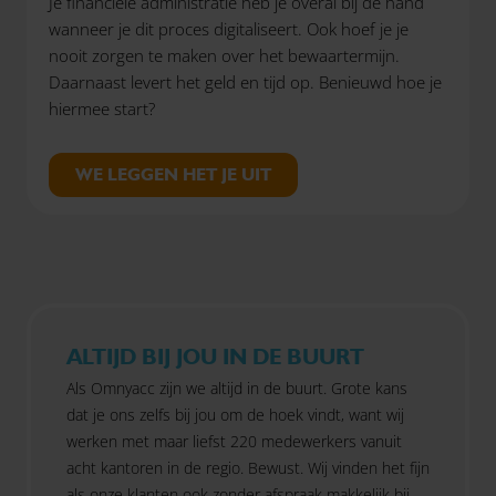
Je financiële administratie heb je overal bij de hand
wanneer je dit proces digitaliseert. Ook hoef je je
nooit zorgen te maken over het bewaartermijn.
Daarnaast levert het geld en tijd op. Benieuwd hoe je
hiermee start?
WE LEGGEN HET JE UIT
ALTIJD BIJ JOU IN DE BUURT
Als Omnyacc zijn we altijd in de buurt. Grote kans
dat je ons zelfs bij jou om de hoek vindt, want wij
werken met maar liefst 220 medewerkers vanuit
acht kantoren in de regio. Bewust. Wij vinden het fijn
als onze klanten ook zonder afspraak makkelijk bij