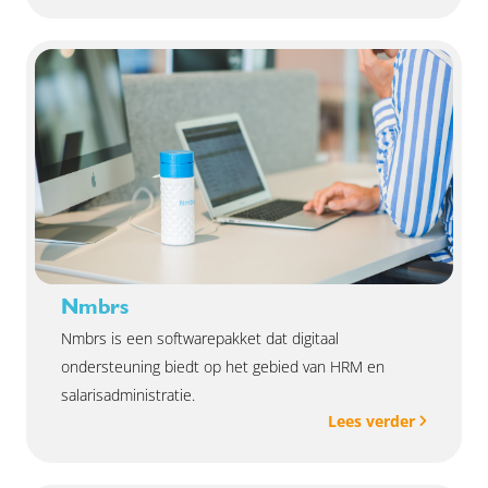
jouw organisatie kijken en krijg je praktische tips en
concrete handvatten om jouw bedrijf sterker en
waardevoller te maken. Wil jij weten hoe verkoopklaar
jouw onderneming is? Meld je dan direct aan.
Nmbrs
Nmbrs is een softwarepakket dat digitaal
ondersteuning biedt op het gebied van HRM en
salarisadministratie.
Lees verder