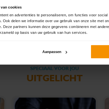
E-mailadres *
 van cookies
ent en advertenties te personaliseren, om functies voor social
. Ook delen we informatie over uw gebruik van onze site met on
Ja, ik begrijp waarom Omnyacc deze gegevens van mij
e. Deze partners kunnen deze gegevens combineren met andere i
nodig heeft, hoe ermee wordt omgegaan en ik stem in met het
erzameld op basis van uw gebruik van hun services.
privacy statement.
Privacy statement
VERSTUUR JE VRAAG >
Aanpassen
SPECIAAL VOOR JOU
UITGELICHT