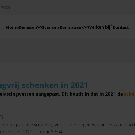
E VOOR
Werken bij
Home
Diensten
Over ons
Kennisbank
Contact
gvrij schenken in 2021
elastingwetten aangepast. Dit houdt in dat in 2021 de
sche
n
der de jaarlijkse vrijstelling voor schenkingen van ouders aan hun k
orrectie in 2021 uit op € 6.604.