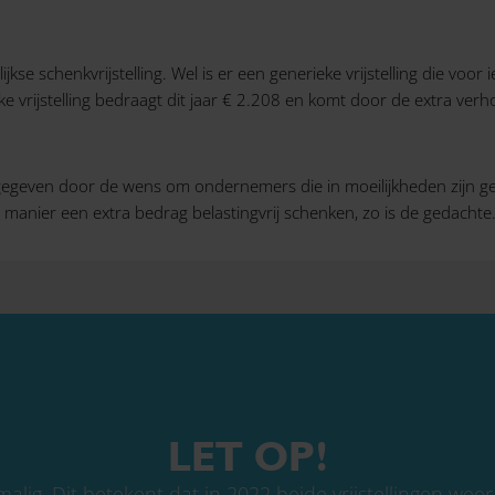
kse schenkvrijstelling. Wel is er een generieke vrijstelling die voo
 vrijstelling bedraagt dit jaar € 2.208 en komt door de extra verho
dt ingegeven door de wens om ondernemers die in moeilijkheden zij
 manier een extra bedrag belastingvrij schenken, zo is de gedachte
LET OP!
alig. Dit betekent dat in 2022 beide vrijstellingen we