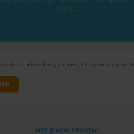
verlaagd.
eld je (klein)kinderen of een goed doel? Of wil je advies op maat? 
EN?
HEB JE NOG VRAGEN?