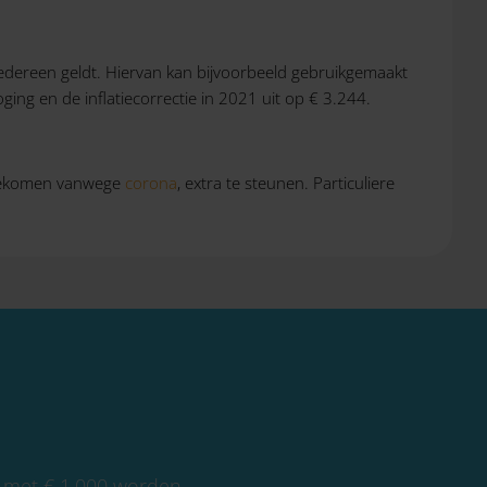
r iedereen geldt. Hiervan kan bijvoorbeeld gebruikgemaakt
ging en de inflatiecorrectie in 2021 uit op € 3.244.
n gekomen vanwege
corona
, extra te steunen. Particuliere
.
er met € 1.000 worden