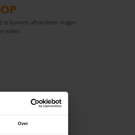
 OP
ed te kunnen afhandelen vragen
e vullen.
Over