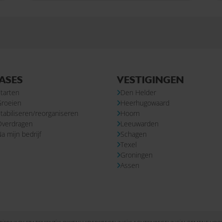
ASES
VESTIGINGEN
tarten
Den Helder
Groeien
Heerhugowaard
tabiliseren/reorganiseren
Hoorn
Overdragen
Leeuwarden
a mijn bedrijf
Schagen
Texel
Groningen
Assen