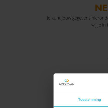
NE
Je kunt jouw gegevens hierond
wij je i
Toestemming