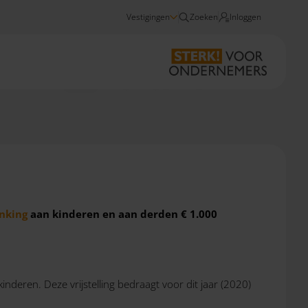
Vestigingen
Zoeken
Inloggen
Nieuws
Eenmalige verhoging belastingvrij schenken in 2021
nking
aan kinderen en aan derden € 1.000
inderen. Deze vrijstelling bedraagt voor dit jaar (2020)