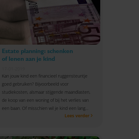
Estate planning: schenken
of lenen aan je kind
17-01-2019
Kan jouw kind een financieel ruggensteuntje
goed gebruiken? Bijvoorbeeld voor
studiekosten, alsmaar stijgende maandlasten,
de koop van een woning of bij het verlies van
een baan. Of misschien wil je kind een lang
Lees verder
gekoesterde droom van een eigen bedrijf
verwezenlijken of het stokje van het
familiebedrijf overnemen. Jouw financiële hulp