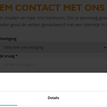
EM CONTACT MET ONS
er invullen en naar ons toesturen. Om je aanvraag go
n ieder geval de velden gemarkeerd met een sterretje in t
Vestiging
Je vraag *
Naam *
Telefoon
Details