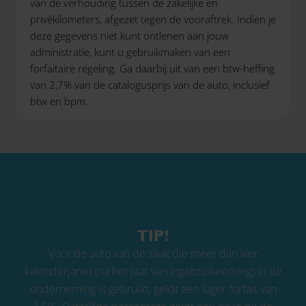
van de verhouding tussen de zakelijke en
privékilometers, afgezet tegen de vooraftrek. Indien je
deze gegevens niet kunt ontlenen aan jouw
administratie, kunt u gebruikmaken van een
forfaitaire regeling. Ga daarbij uit van een btw-heffing
van 2,7% van de catalogusprijs van de auto, inclusief
btw en bpm.
TIP!
Voor de auto van de zaak die meer dan vier
kalenderjaren (ná het jaar van ingebruikneming) in de
onderneming is gebruikt, geldt een lager forfait van