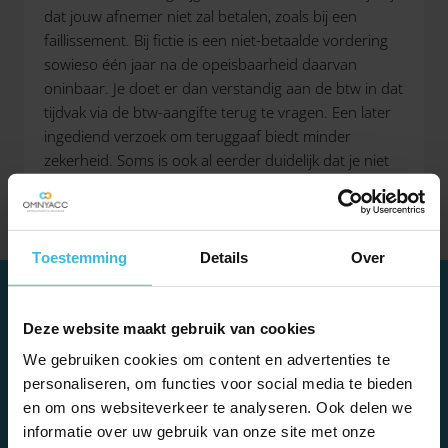
dat jouw afnemer niet zal betalen, zoals bij een
faillissement. Bij fictie is een niet-betaalde vordering
sowieso één jaar na de opeisbaarheid daarvan
oninbaar. Je doet er dan verstandig aan de btw in dat
tijdvak via de btw-aangifte terug te vragen. Een later
ingediend verzoek om teruggaaf biedt minder
zekerheid. Soms is ook al eerder duidelijk dat je niet
meer op betaling hoeft te rekenen.
Toestemming
Details
Over
Deze website maakt gebruik van cookies
We gebruiken cookies om content en advertenties te
TIP!
personaliseren, om functies voor social media te bieden
Als een vordering één jaar na opeisbaarheid nog niet is
en om ons websiteverkeer te analyseren. Ook delen we
betaald, kun je de btw in ieder geval terugvragen. De
informatie over uw gebruik van onze site met onze