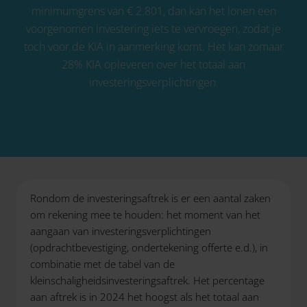
minimumgrens van € 2.801, dan kan het lonen een
voorgenomen investering iets te vervroegen, zodat je
toch voor de KIA in aanmerking komt. Het kan zomaar
28% KIA opleveren over het totaal aan
investeringsverplichtingen.
Rondom de investeringsaftrek is er een aantal zaken
om rekening mee te houden: het moment van het
aangaan van investeringsverplichtingen
(opdrachtbevestiging, ondertekening offerte e.d.), in
combinatie met de tabel van de
kleinschaligheidsinvesteringsaftrek. Het percentage
aan aftrek is in 2024 het hoogst als het totaal aan