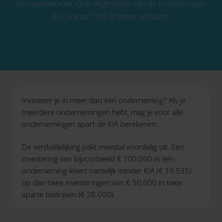
beroepsvervoer. Ook uitgesloten zijn de investeringen
die je voor 70% of meer verhuurt.
Investeer je in meer dan één onderneming? Als je
meerdere ondernemingen hebt, mag je voor alle
ondernemingen apart de KIA berekenen.
De verduidelijking pakt meestal voordelig uit. Een
investering van bijvoorbeeld € 100.000 in één
onderneming levert namelijk minder KIA (€ 19.535)
op dan twee investeringen van € 50.000 in twee
aparte bedrijven (€ 28.000).