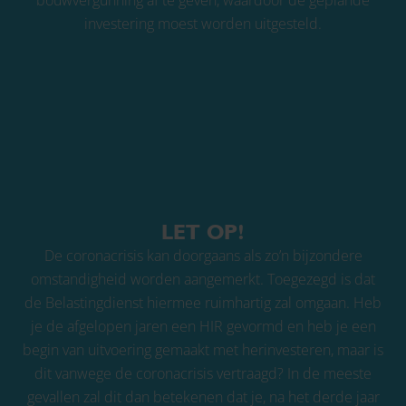
investering moest worden uitgesteld.
LET OP!
De coronacrisis kan doorgaans als zo’n bijzondere
omstandigheid worden aangemerkt. Toegezegd is dat
de Belastingdienst hiermee ruimhartig zal omgaan. Heb
je de afgelopen jaren een HIR gevormd en heb je een
begin van uitvoering gemaakt met herinvesteren, maar is
dit vanwege de coronacrisis vertraagd? In de meeste
gevallen zal dit dan betekenen dat je, na het derde jaar