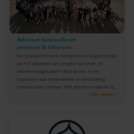
Adviseur binnendienst
pensioen & inkomen
Ben jij analytisch sterk, klantgericht en krijg je energie
van het uitwerken van complexe pensioen- en
inkomensvraagstukken? Wil jij werken in een
organisatie waar samenwerken en kennisdeling
centraal staan? Omnyacc blijft groeien en daarom zijn
Lees verder
wij op zoek naar een adviseur binnendienst pensioen
& inkomen die het verschil wil maken voor onze
klanten én collega’s.