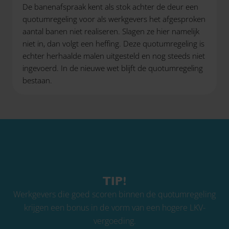
De banenafspraak kent als stok achter de deur een
quotumregeling voor als werkgevers het afgesproken
aantal banen niet realiseren. Slagen ze hier namelijk
niet in, dan volgt een heffing. Deze quotumregeling is
echter herhaalde malen uitgesteld en nog steeds niet
ingevoerd. In de nieuwe wet blijft de quotumregeling
bestaan.
TIP!
Werkgevers die goed scoren binnen de quotumregeling
krijgen een bonus in de vorm van een hogere LKV-
vergoeding.