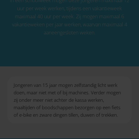
In een schoolweek mogen deze jongeren maximaal 12
uur per week werken, tijdens een vakantieweek
maximaal 40 uur per week. Zij mogen maximaal 6
vakantieweken per jaar werken, waarvan maximaal 4
aaneengesloten weken.
Jongeren van 15 jaar mogen zelfstandig licht werk
doen, maar niet met of bij machines. Verder mogen
zij onder meer niet achter de kassa werken,
maaltijden of boodschappen bezorgen op een fiets
of e-bike en zware dingen tillen, duwen of trekken.