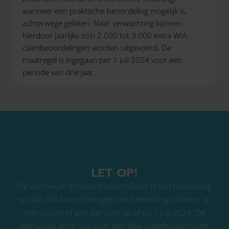
wanneer een praktische beoordeling mogelijk is,
achterwege gelaten. Naar verwachting kunnen
hierdoor jaarlijks zo’n 2.000 tot 3.000 extra WIA-
claimbeoordelingen worden uitgevoerd. De
maatregel is ingegaan per 1 juli 2024 voor een
periode van drie jaar.
LET OP!
De werkwijze ‘praktisch beoordelen’ is van toepassing
op alle WIA-beoordelingen die betrekking hebben op
een datum of een periode op of na 1 juli 2024. De
werkwijze geldt dus voor een WIA-claimbeoordeling,