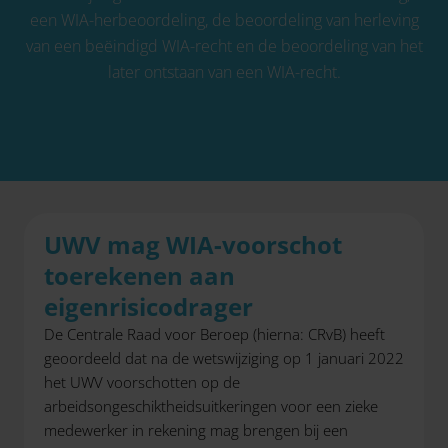
een WIA-herbeoordeling, de beoordeling van herleving
van een beëindigd WIA-recht en de beoordeling van het
later ontstaan van een WIA-recht.
UWV mag WIA-voorschot
toerekenen aan
eigenrisicodrager
De Centrale Raad voor Beroep (hierna: CRvB) heeft
geoordeeld dat na de wetswijziging op 1 januari 2022
het UWV voorschotten op de
arbeidsongeschiktheidsuitkeringen voor een zieke
medewerker in rekening mag brengen bij een