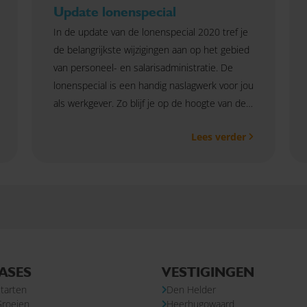
Update lonenspecial
In de update van de lonenspecial 2020 tref je
de belangrijkste wijzigingen aan op het gebied
van personeel- en salarisadministratie. De
lonenspecial is een handig naslagwerk voor jou
als werkgever. Zo blijf je op de hoogte van de
laatste actualiteiten. Vragen? Neem gerust
Lees verder
contact met ons op.
ASES
VESTIGINGEN
tarten
Den Helder
Groeien
Heerhugowaard