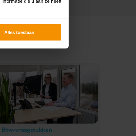
nformatie die u aan ze heeft
Alles toestaan
Btw-vraagstukken