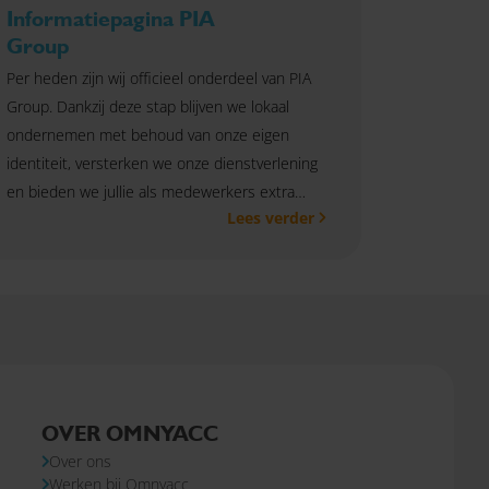
Informatiepagina PIA
Group
Per heden zijn wij officieel onderdeel van PIA
Group. Dankzij deze stap blijven we lokaal
ondernemen met behoud van onze eigen
identiteit, versterken we onze dienstverlening
en bieden we jullie als medewerkers extra
Lees verder
ontwikkelingsmogelijkheden Op deze
informatie vind je alle informatie die je nodig
hebt om op de hoogte te blijven van deze
samenwerking.
OVER OMNYACC
Over ons
Werken bij Omnyacc