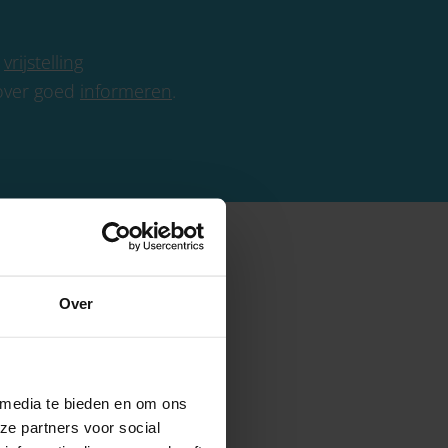
n
vrijstelling
rover goed
informeren
.
Over
 media te bieden en om ons
ze partners voor social