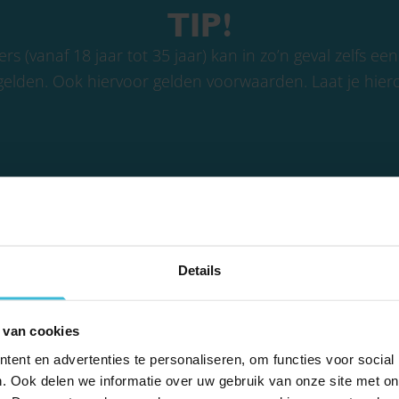
TIP!
ers (vanaf 18 jaar tot 35 jaar) kan in zo’n geval zelfs ee
gelden. Ook hiervoor gelden voorwaarden. Laat je hie
Details
DELEN
 van cookies
ent en advertenties te personaliseren, om functies voor social
. Ook delen we informatie over uw gebruik van onze site met on