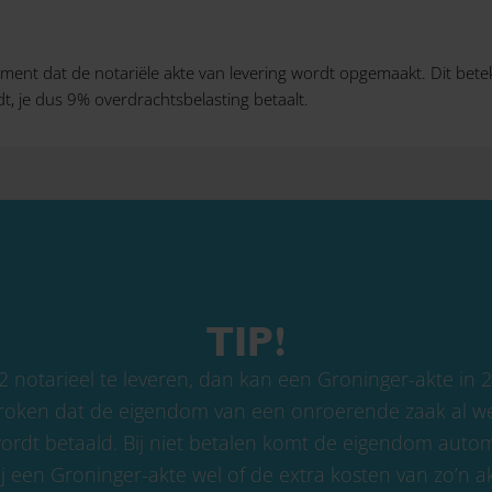
oment dat de notariële akte van levering wordt opgemaakt. Dit bet
t, je dus 9% overdrachtsbelasting betaalt.
TIP!
2 notarieel te leveren, dan kan een Groninger-akte in 
proken dat de eigendom van een onroerende zaak al we
wordt betaald. Bij niet betalen komt de eigendom auto
j een Groninger-akte wel of de extra kosten van zo’n 