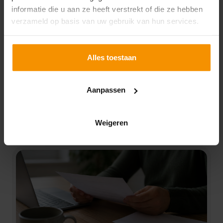
informatie die u aan ze heeft verstrekt of die ze hebben
verzameld op basis van uw gebruik van hun services.
Salarisadministrateur
Ben jij een ervaren salarisadministrateur en wil je
Alles toestaan
werken in een organisatie waar jouw kennis echt
wordt gewaardeerd? Dan hebben wij een mooie rol
Aanpassen
voor je in Den Helder. In deze rol beheer je een eigen
klantenportefeuille en ben je het vertrouwde
Lees verder
aanspreekpunt voor ondernemers. Je zorgt dat de
Weigeren
salarisadministratie klopt tot in detail en volgens de
laatste wet- en regelgeving. Dat doe je in een
betrokken team waar samenwerken, kennis delen en
een prettige werksfeer centraal staan. En minstens
zo belangrijk: er is volop ruimte om jezelf verder te
ontwikkelen.