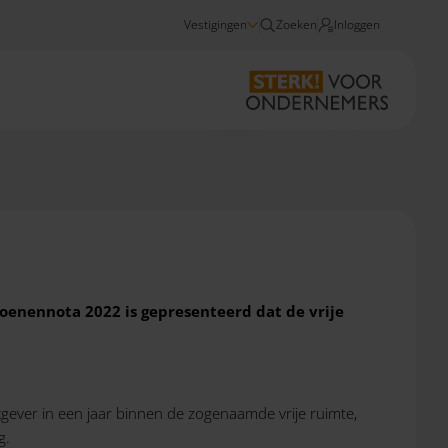
Vestigingen
Zoeken
Inloggen
Nieuws
Werkkostenregeling in 2022
joenennota 2022 is gepresenteerd dat de vrije
kgever in een jaar binnen de zogenaamde vrije ruimte,
g.