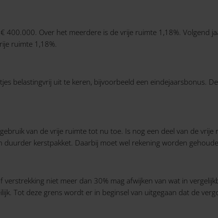
 € 400.000. Over het meerdere is de vrije ruimte 1,18%. Volgend ja
rije ruimte 1,18%.
 belastingvrij uit te keren, bijvoorbeeld een eindejaarsbonus. De vr
bruik van de vrije ruimte tot nu toe. Is nog een deel van de vrije r
n duurder kerstpakket. Daarbij moet wel rekening worden gehouden
f verstrekking niet meer dan 30% mag afwijken van wat in vergelij
lijk. Tot deze grens wordt er in beginsel van uitgegaan dat de ver