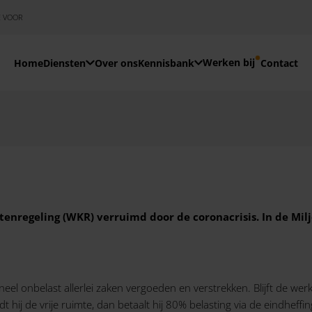
E VOOR
Werken bij
Home
Diensten
Over ons
Kennisbank
Contact
stenregeling (WKR) verruimd door de coronacrisis. In de Mil
eel onbelast allerlei zaken vergoeden en verstrekken. Blijft de wer
dt hij de vrije ruimte, dan betaalt hij 80% belasting via de eindheffin