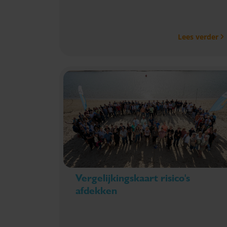
in de praktijk te brengen. Wij nemen je mee in
ons team, geven je begeleiding en dagen je uit
Lees verder
om verder te kijken dan de theorie. Zo leg je
stap voor stap de basis voor jouw carrière in
de fiscale wereld, in een omgeving waarin
leren en samenwerken centraal staan.
Vergelijkingskaart risico's
afdekken