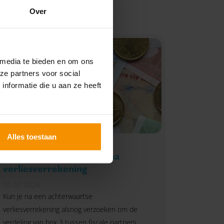
Over
 media te bieden en om ons
ze partners voor social
nformatie die u aan ze heeft
Alles toestaan
Geen nieuwe
partnerverdeling box 3 na
verliesverrekening
06-07-2026
Kun je na een achterwaartse
verliesverrekening alsnog verzoeken om de
verdeling van box 3 tussen fiscale partners