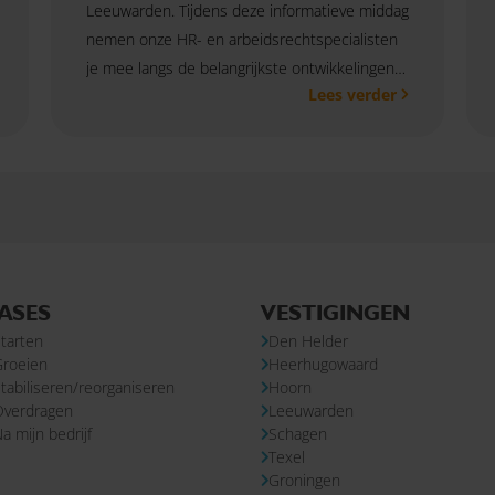
Leeuwarden. Tijdens deze informatieve middag
nemen onze HR- en arbeidsrechtspecialisten
je mee langs de belangrijkste ontwikkelingen
Lees verder
binnen het HR-vakgebied. Je krijgt inzicht in de
impact van nieuwe wet- en regelgeving én
praktische handvatten om jouw organisatie
tijdig voor te bereiden. Meld je direct aan!
ASES
VESTIGINGEN
tarten
Den Helder
Groeien
Heerhugowaard
tabiliseren/reorganiseren
Hoorn
Overdragen
Leeuwarden
a mijn bedrijf
Schagen
Texel
Groningen