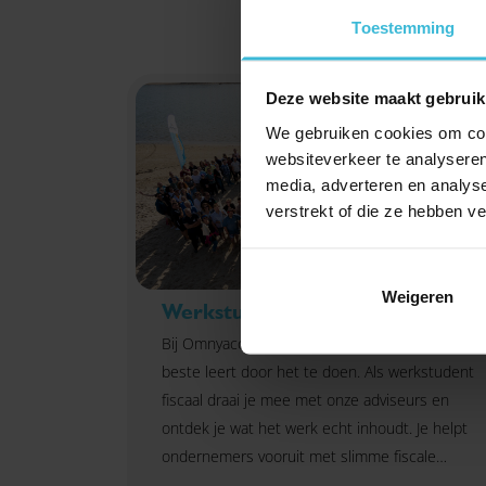
Toestemming
Deze website maakt gebruik
We gebruiken cookies om cont
websiteverkeer te analyseren
media, adverteren en analys
verstrekt of die ze hebben v
Weigeren
Werkstudent fiscaal
Bij Omnyacc geloven we dat je het vak het
beste leert door het te doen. Als werkstudent
fiscaal draai je mee met onze adviseurs en
ontdek je wat het werk echt inhoudt. Je helpt
ondernemers vooruit met slimme fiscale
oplossingen en krijgt de ruimte om je kennis