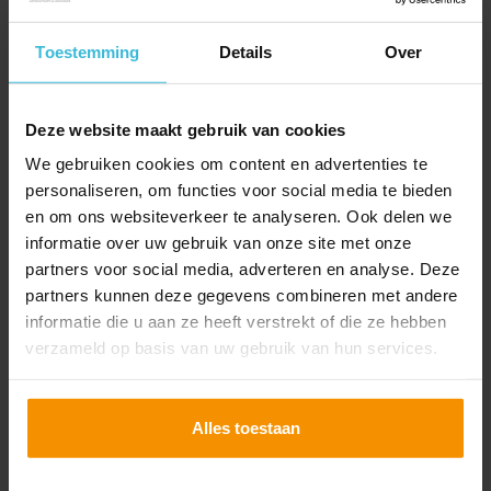
Toestemming
Details
Over
Deze website maakt gebruik van cookies
We gebruiken cookies om content en advertenties te
personaliseren, om functies voor social media te bieden
en om ons websiteverkeer te analyseren. Ook delen we
informatie over uw gebruik van onze site met onze
Subsidies
partners voor social media, adverteren en analyse. Deze
partners kunnen deze gegevens combineren met andere
Er zijn ruim 3.000 subsidies in Nederland, alleen zijn
informatie die u aan ze heeft verstrekt of die ze hebben
nog veel mogelijke subsidies en regelingen
verzameld op basis van uw gebruik van hun services.
onbekend. Maak jij al gebruik van de mogelijkheden?
Lees verder
Alles toestaan