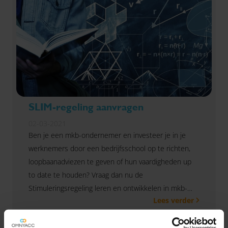
SLIM-regeling aanvragen
02-03-2021
Ben je een mkb-ondernemer en investeer je in je
werknemers door een bedrijfsschool op te richten,
loopbaanadviezen te geven of hun vaardigheden up
to date te houden? Vraag dan nu de
Stimuleringsregeling leren en ontwikkelen in mkb-
Lees verder
ondernemingen (SLIM) aan. Dit kan uiterlijk t/m 31
maart. Benieuwd of jij in aanmerking komt?