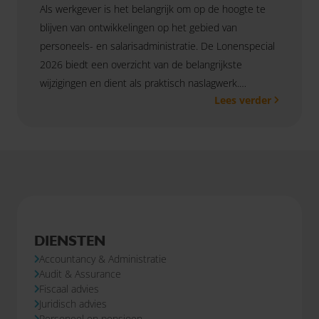
Als werkgever is het belangrijk om op de hoogte te
blijven van ontwikkelingen op het gebied van
personeels- en salarisadministratie. De Lonenspecial
2026 biedt een overzicht van de belangrijkste
wijzigingen en dient als praktisch naslagwerk.
Lees verder
Hiermee ben je altijd up-to-date met de laatste
actualiteiten. Heb je vragen? Neem gerust
contact
met ons op!
DIENSTEN
Accountancy & Administratie
Audit & Assurance
Fiscaal advies
Juridisch advies
Personeel en pensioen