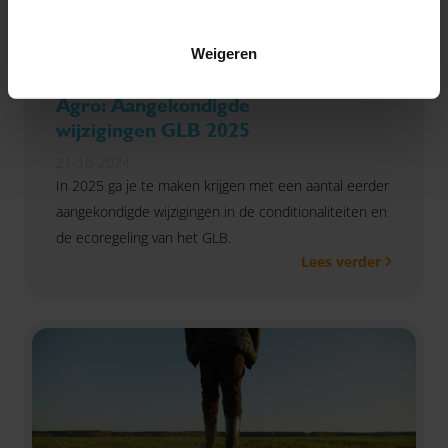
Weigeren
Agro: Aangekondigde
wijzigingen GLB 2025
21-10-2024
In 2025 ga je te maken krijgen met een aantal eerder
aangekondigde wijzigingen in de conditionaliteiten en
de ecoregeling van het GLB.
Lees verder