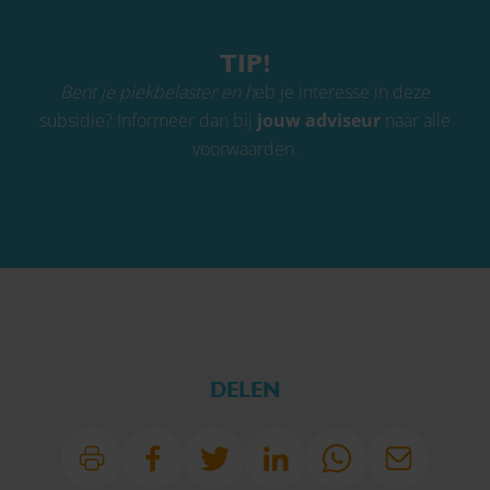
TIP!
Bent je piekbelaster en h
eb je interesse in deze
subsidie? Informeer dan bij
jouw adviseur
naar alle
voorwaarden.
DELEN