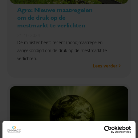
Agro: Nieuwe maatregelen
om de druk op de
mestmarkt te verlichten
21-10-2024
De minister heeft recent (nood)maatregelen
aangekondigd om de druk op de mestmarkt te
verlichten.
Lees verder