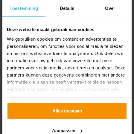
Toestemming
Details
Over
Agro: Hoogte basis- en
eco-premie 2024
Deze website maakt gebruik van cookies
21-10-2024
We gebruiken cookies om content en advertenties te
De basis- en eco-premies voor 2024 zijn nog niet
personaliseren, om functies voor social media te bieden
definitief vastgesteld. Wel is al bekend dat je, dankzij
en om ons websiteverkeer te analyseren. Ook delen we
een extra nationaal budget, in aanmerking kunt
informatie over uw gebruik van onze site met onze
komen voor de maximale eco-premie.
partners voor social media, adverteren en analyse. Deze
Lees verder
partners kunnen deze gegevens combineren met andere
informatie die u aan ze heeft verstrekt of die ze hebben
verzameld op basis van uw gebruik van hun services.
Alles toestaan
Aanpassen