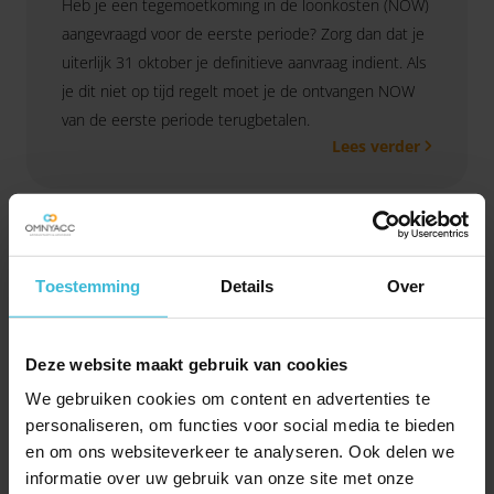
Heb je een tegemoetkoming in de loonkosten (NOW)
aangevraagd voor de eerste periode? Zorg dan dat je
uiterlijk 31 oktober je definitieve aanvraag indient. Als
je dit niet op tijd regelt moet je de ontvangen NOW
van de eerste periode terugbetalen.
Lees verder
Toestemming
Details
Over
Deze website maakt gebruik van cookies
We gebruiken cookies om content en advertenties te
personaliseren, om functies voor social media te bieden
en om ons websiteverkeer te analyseren. Ook delen we
Nachthoreca krijgt extra
informatie over uw gebruik van onze site met onze