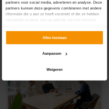
steun
partners voor social media, adverteren en analyse. Deze
partners kunnen deze gegevens combineren met andere
27-09-2021
informatie die u aan ze heeft verstrekt of die ze hebben
Door de maatregelen mogen nachthoreca, zoals
verzameld op basis van uw gebruik van hun services.
discotheken en nachtclubs, voorlopig na middernacht
de deuren nog niet openen. Er is een extra financiële
steunmaatregelen getroffen voor deze sector, de
Alles toestaan
VLN.
Lees verder
Aanpassen
Weigeren