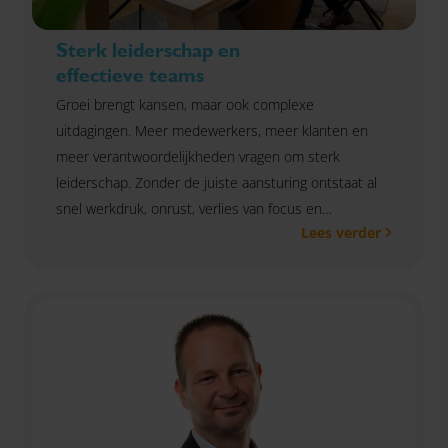
Sterk leiderschap en
effectieve teams
Groei brengt kansen, maar ook complexe
uitdagingen. Meer medewerkers, meer klanten en
meer verantwoordelijkheden vragen om sterk
leiderschap. Zonder de juiste aansturing ontstaat al
snel werkdruk, onrust, verlies van focus en
Lees verder
miscommunicatie. Met ons leiderschapsprogramma
helpen we leidinggevenden om sterker te sturen,
hechtere teams te vormen en samenwerking te
verbeteren. Je krijgt praktische tools die direct
toepasbaar zijn in de dagelijkse praktijk. Zo haal je
vanaf dag één het maximale uit jezelf én je team.