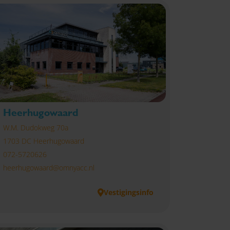
Heerhugowaard
W.M. Dudokweg 70a
1703 DC Heerhugowaard
072-5720626
heerhugowaard@omnyacc.nl
Vestigingsinfo