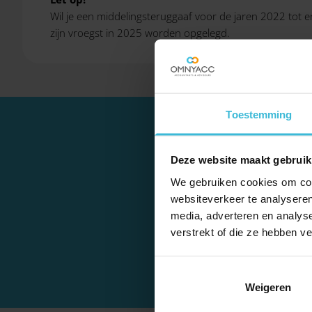
Wil je een middelingsteruggaaf voor de jaren 2022 tot 
zijn vroegst in 2025 worden opgelegd.
Toestemming
Deze website maakt gebruik
We gebruiken cookies om cont
websiteverkeer te analyseren
Het plan om de middeli
media, adverteren en analys
verstrekt of die ze hebben v
Weigeren