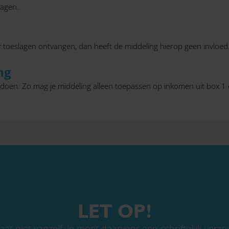
ragen.
r toeslagen ontvangen, dan heeft de middeling hierop geen invloed
ng
doen. Zo mag je middeling alleen toepassen op inkomen uit box 1 
LET OP!
aat niet vanzelf, je moet daarvoor een schriftelijk verzo