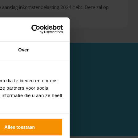
ve aanslag inkomstenbelasting 2024 hebt. Deze zal op
Over
 media te bieden en om ons
ze partners voor social
keurd door de Tweede en
nformatie die u aan ze heeft
Alles toestaan