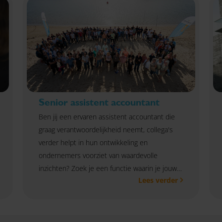
Senior assistent accountant
Ben jij een ervaren assistent accountant die
graag verantwoordelijkheid neemt, collega's
verder helpt in hun ontwikkeling en
ondernemers voorziet van waardevolle
inzichten? Zoek je een functie waarin je jouw
Lees verder
vakinhoudelijke kennis combineert met
klantcontact, advies en coaching? Dan maken
we graag kennis met je!