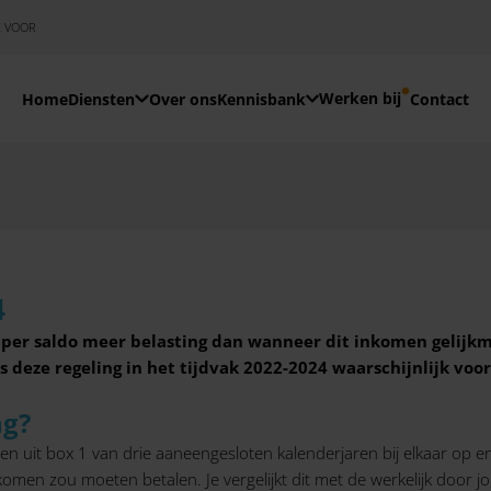
E VOOR
Werken bij
Home
Diensten
Over ons
Kennisbank
Contact
4
per saldo meer belasting dan wanneer dit inkomen gelijkm
s deze regeling in het tijdvak 2022-2024 waarschijnlijk voor
ng?
men uit box 1 van drie aaneengesloten kalenderjaren bij elkaar op e
komen zou moeten betalen. Je vergelijkt dit met de werkelijk door jou 