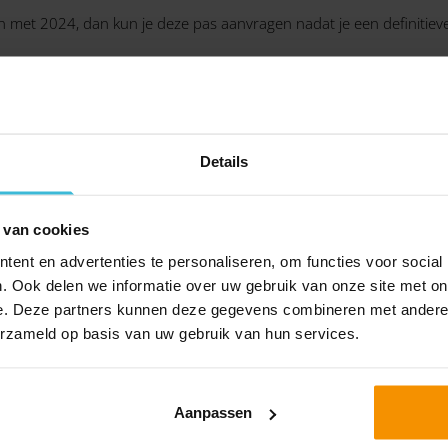
en met 2024, dan kun je deze pas aanvragen nadat je een definitie
Details
 van cookies
LET OP!
ent en advertenties te personaliseren, om functies voor social
. Ook delen we informatie over uw gebruik van onze site met on
ngsregeling af te schaffen, moet nog worden goedge
e. Deze partners kunnen deze gegevens combineren met andere i
Eerste Kamer.
erzameld op basis van uw gebruik van hun services.
Aanpassen