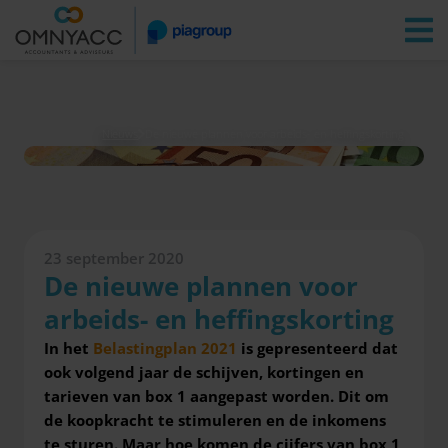
Vestigingen
Zoeken
Inloggen
Nieuws
De nieuwe plannen voor arbeids- en heffingskorting
23 september 2020
De nieuwe plannen voor
arbeids- en heffingskorting
In het
Belastingplan 2021
is gepresenteerd dat
ook volgend jaar de schijven, kortingen en
tarieven van box 1 aangepast worden. Dit om
de koopkracht te stimuleren en de inkomens
te sturen. Maar hoe komen de cijfers van box 1