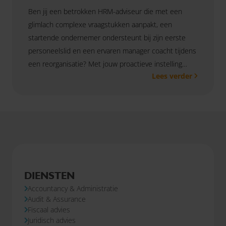
Ben jij een betrokken HRM-adviseur die met een
glimlach complexe vraagstukken aanpakt, een
startende ondernemer ondersteunt bij zijn eerste
personeelslid en een ervaren manager coacht tijdens
een reorganisatie? Met jouw proactieve instelling
Lees verder
versterk je ons bestaande HR-team en help je
gezamenlijk onze klanten in de Kop van Noord-
Holland vooruit.
DIENSTEN
Accountancy & Administratie
Audit & Assurance
Fiscaal advies
Juridisch advies