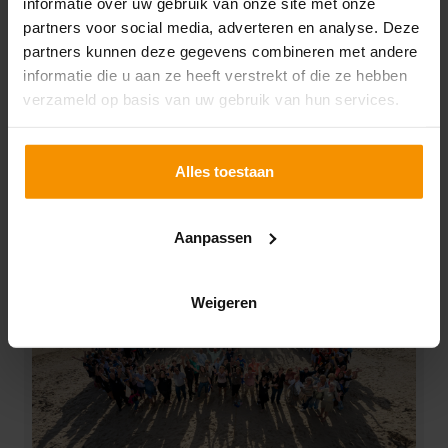
informatie over uw gebruik van onze site met onze
Team HR-Detachering
partners voor social media, adverteren en analyse. Deze
Op zoek naar een HR-adviseur voor jouw
partners kunnen deze gegevens combineren met andere
informatie die u aan ze heeft verstrekt of die ze hebben
organisatie? Voor ons begint de samenwerking met
verzameld op basis van uw gebruik van hun services.
een klik. Zonder kunnen we niet de band opbouwen
die nodig is om jou op HR-vlak bij te staan. Maak
kennis met onze HRM-adviseurs.
Alles toestaan
Lees verder
Aanpassen
Weigeren