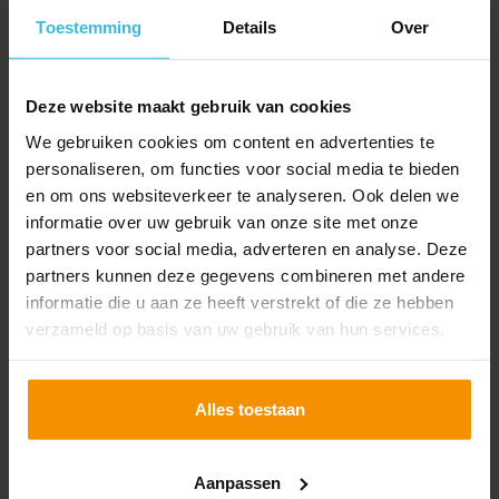
Toestemming
Details
Over
Deze website maakt gebruik van cookies
We gebruiken cookies om content en advertenties te
EHerkenning 3 voor
personaliseren, om functies voor social media te bieden
aanvragen TVL vanaf 12
en om ons websiteverkeer te analyseren. Ook delen we
april
informatie over uw gebruik van onze site met onze
partners voor social media, adverteren en analyse. Deze
02-04-2021
partners kunnen deze gegevens combineren met andere
Wanneer je als ondernemer de TVL wilt aanvragen
informatie die u aan ze heeft verstrekt of die ze hebben
met eHerkenning, heb je vanaf 12 april eHerkenning
verzameld op basis van uw gebruik van hun services.
niveau 3 nodig. Niveau 3 heeft een hoger
veiligheidsniveau.
Lees verder
Alles toestaan
Aanpassen