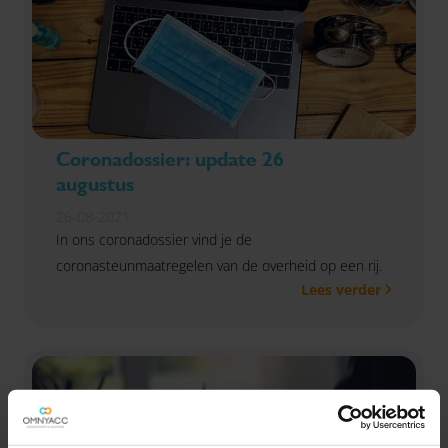
Coronadossier: update 26
augustus
26-08-2021
In ons coronadossier vind je de
coronasteunmaatregelen van de overheid op een rij.
Lees verder