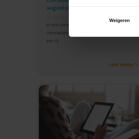
augustus
26-08-2021
Weigeren
In ons coronadossier vind je de
coronasteunmaatregelen van de overheid op
een rij.
Lees verder