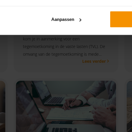
mogelijk (Q4 2020)
30-06-2021
Aanpassen
Kamp je als ondernemer vanwege corona of
door andere redenen met omzetverlies? Dan
kom je in aanmerking voor een
tegemoetkoming in de vaste lasten (TVL). De
omvang van de tegemoetkoming is mede
Lees verder
afhankelijk van de SBI-code. Voor Q4 van 2020
van de TVL kun je een verzoek indienen tot
afwijking van jouw SBI-code als deze afwijken
van jouw hoofdactiviteiten.