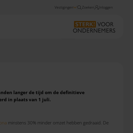
Vestigingen
Zoeken
Inloggen
Nieuws
TVL: vaststelling Q4 verlengd
den langer de tijd om de definitieve
 in plaats van 1 juli.
rona
minstens 30% minder omzet hebben gedraaid. De