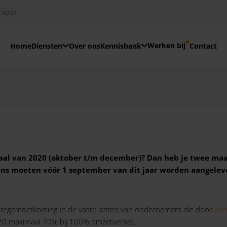
E VOOR
Werken bij
Home
Diensten
Over ons
Kennisbank
Contact
aal van 2020 (oktober t/m december)? Dan heb je twee maan
ns moeten vóór 1 september van dit jaar worden aangeleverd
e tegemoetkoming in de vaste lasten van ondernemers die door
co
20 maximaal 70% bij 100% omzetverlies.