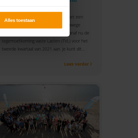
25-06-2021
Heb je als ondernemer te maken met een
Alles toestaan
omzetverlies van minstens 30% vanwege
corona of andere redenen? Vraag vanaf nu de
tegemoetkoming vaste Lasten (TVL) voor het
tweede kwartaal van 2021 aan. Je kunt dit
digitaal aanvragen bij de RVO.
Lees verder