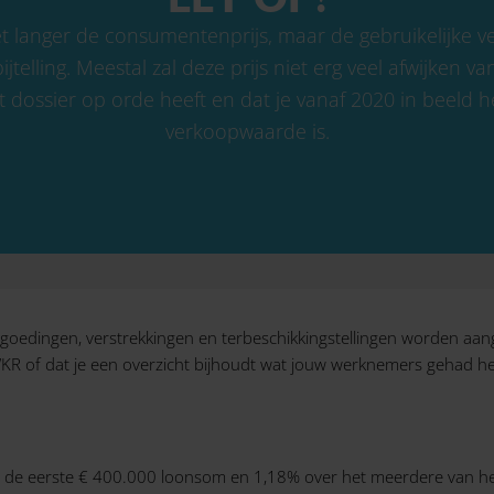
et langer de consumentenprijs, maar de gebruikelijke 
elling. Meestal zal deze prijs niet erg veel afwijken van
t dossier op orde heeft en dat je vanaf 2020 in beeld 
verkoopwaarde is.
oedingen, verstrekkingen en terbeschikkingstellingen worden aangew
R of dat je een overzicht bijhoudt wat jouw werknemers gehad h
r de eerste € 400.000 loonsom en 1,18% over het meerdere van het