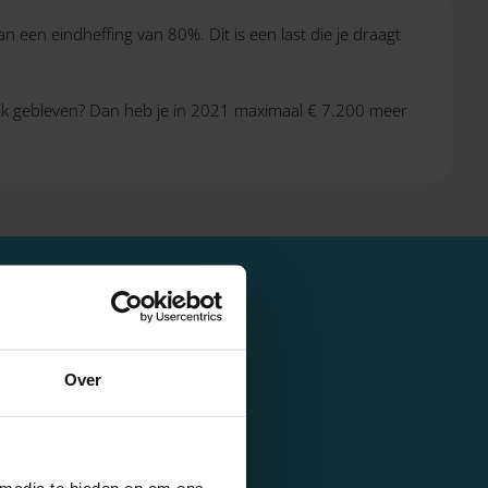
n een eindheffing van 80%. Dit is een last die je draagt
lijk gebleven? Dan heb je in 2021 maximaal € 7.200 meer
Over
een premies volks- en
ing Zvw of een
 media te bieden en om ons