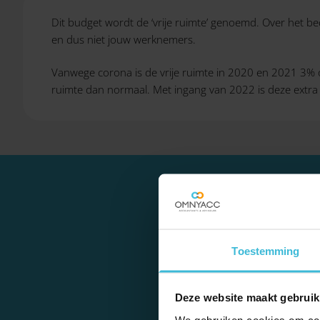
Dit budget wordt de ‘vrije ruimte’ genoemd. Over het bed
en dus niet jouw werknemers.
Vanwege corona is de vrije ruimte in 2020 en 2021 3% o
ruimte dan normaal. Met ingang van 2022 is deze extra 
Toestemming
Over het bedrag dat 
werknemersver
Deze website maakt gebruik
We gebruiken cookies om cont