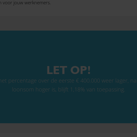
en voor jouw werknemers.
LET OP!
het percentage over de eerste € 400.000 weer lager, nam
loonsom hoger is, blijft 1,18% van toepassing.