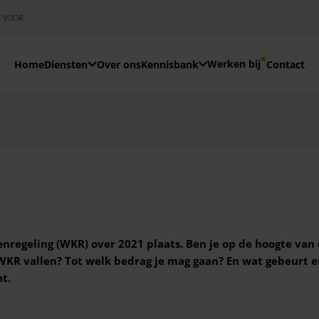
E VOOR
Werken bij
Home
Diensten
Over ons
Kennisbank
Contact
enregeling (WKR) over 2021 plaats. Ben je op de hoogte van
KR vallen? Tot welk bedrag je mag gaan? En wat gebeurt er 
ht.