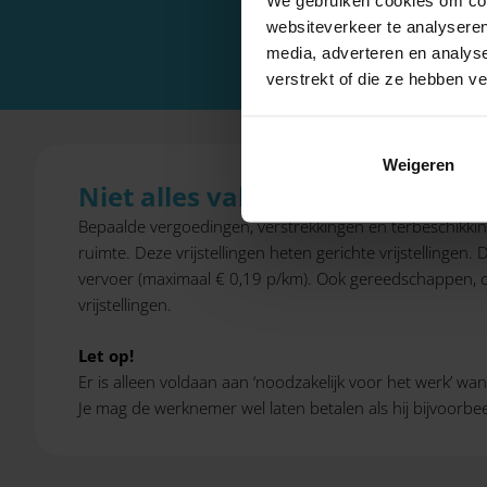
websiteverkeer te analyseren
media, adverteren en analys
verstrekt of die ze hebben v
Weigeren
Niet alles valt in de vrije ruimte
Bepaalde vergoedingen, verstrekkingen en terbeschikkin
ruimte. Deze vrijstellingen heten gerichte vrijstellinge
vervoer (maximaal € 0,19 p/km). Ook gereedschappen, com
vrijstellingen.
Let op!
Er is alleen voldaan aan ‘noodzakelijk voor het werk’ w
Je mag de werknemer wel laten betalen als hij bijvoorbe