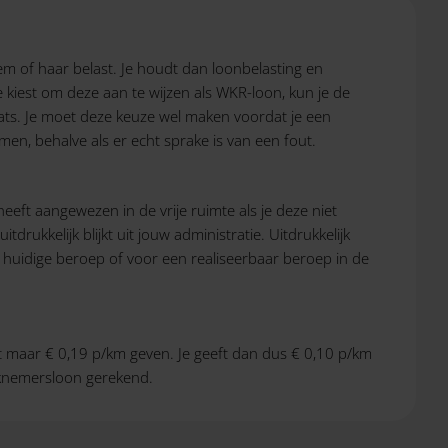
hem of haar belast. Je houdt dan loonbelasting en
 kiest om deze aan te wijzen als WKR-loon, kun je de
 plaats. Je moet deze keuze wel maken voordat je een
en, behalve als er echt sprake is van een fout.
heeft aangewezen in de vrije ruimte als je deze niet
drukkelijk blijkt uit jouw administratie. Uitdrukkelijk
t huidige beroep of voor een realiseerbaar beroep in de
t maar € 0,19 p/km geven. Je geeft dan dus € 0,10 p/km
erknemersloon gerekend.