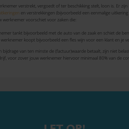
knemer verstrekt, vergoedt of ter beschikking stelt, loon is. Er zij
itkeringen
en verstrekkingen (bijvoorbeeld een eenmalige uitkering b
uw werknemer voorschiet voor zaken die:
nemer tankt bijvoorbeeld met de auto van de zaak en schiet de ben
werknemer koopt bijvoorbeeld een fles wijn voor een klant en je v
ijdrage van ten minste de (factuur)waarde betaalt, zijn niet bela
drijf, voor zover jouw werknemer hiervoor minimaal 80% van de cons
LET OP!