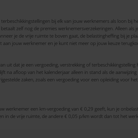
terbeschikkingstellingen bij elk van jouw werknemers als loon bij 
betaalt zelf nog de premies werknemersverzekeringen. Alleen als je
 wanneer je de vrije ruimte te boven gaat, de belastingheffing bij je
ent aan jouw werknemer en je kunt niet meer op jouw keuze terugkom
n uit dat je een vergoeding, verstrekking of terbeschikkingstelling 
 na afloop van het kalenderjaar alleen in stand als de aanwijzing uit
vrijgestelde zaken, zoals een vergoeding voor een opleiding voor he
ouw werknemer een km-vergoeding van € 0,29 geeft, kun je onbelas
zen in de vrije ruimte, de andere € 0,05 p/km wordt dan tot het w