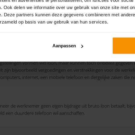
. Ook delen we informatie over uw gebruik van onze site met on
e. Deze partners kunnen deze gegevens combineren met andere i
erzameld op basis van uw gebruik van hun services.
Aanpassen
: gerichte vrijstellingen
gstellingen vormen wel loon, maar kunnen toch onbelast gegeven wo
n. Dit zijn bijvoorbeeld vergoedingen en verstrekkingen voor de werk
puters, internet, een mobiele telefoon en dergelijke zaken die noo
anneer de werknemer geen eigen bijdrage uit bruto loon betaalt, bij
eld een duurdere telefoon wil aanschaffen.