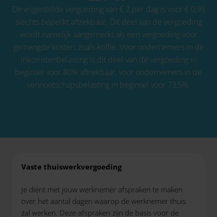
De vrijgestelde vergoeding van € 2 per dag is voor € 0,95
slechts beperkt aftrekbaar. Dit deel van de vergoeding
wordt namelijk aangemerkt als een vergoeding voor
gemengde kosten, zoals koffie. Voor ondernemers in de
inkomstenbelasting is dit deel van de vergoeding in
beginsel voor 80% aftrekbaar, voor ondernemers in de
vennootschapsbelasting in beginsel voor 73,5%.
Vaste thuiswerkvergoeding
Je dient met jouw werknemer afspraken te maken
over het aantal dagen waarop de werknemer thuis
zal werken. Deze afspraken zijn de basis voor de