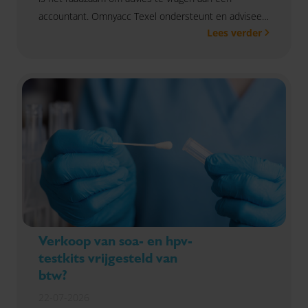
accountant. Omnyacc Texel ondersteunt en adviseert
Lees verder
in alle fases van het ondernemerschap. Een
accountantskantoor zijn we nog steeds, maar met
een uitgebreid dienstenpakket. Denk aan fiscaal en
juridisch advies, controle, financiële administratie of
salarisadministratie. Ons team werkt nauw samen om
jou en je onderneming naar een hoger niveau te
tillen. Loop ook eens bij ons binnen.
Verkoop van soa- en hpv-
testkits vrijgesteld van
btw?
22-07-2026