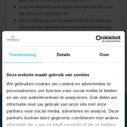
jouw werknemer geen eigen bijdrage betaalt voor
die arbovoorzieningen, én
de inrichting van de thuiswerkruimte voldoet aan
de eisen van het Arbeidsomstandighedenbesluit.
Voldoe je aan deze voorwaarden, dan geldt een
zogenaamde gerichte vrijstelling in de
werkkostenregeling (WKR). Dat houdt in dat je deze
Toestemming
Details
Over
voorzieningen belastingvrij aan jouw werknemer kunt
vergoeden. Ze gaan dan niet ten koste van de vrije
ruimte van de WKR.
Deze website maakt gebruik van cookies
We gebruiken cookies om content en advertenties te
personaliseren, om functies voor social media te bieden
en om ons websiteverkeer te analyseren. Ook delen we
informatie over uw gebruik van onze site met onze
partners voor social media, adverteren en analyse. Deze
partners kunnen deze gegevens combineren met andere
informatie die u aan ze heeft verstrekt of die ze hebben