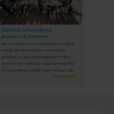
Adviseur binnendienst
pensioen & inkomen
Ben jij analytisch sterk, klantgericht en krijg je
energie van het uitwerken van complexe
pensioen- en inkomensvraagstukken? Wil jij
werken in een organisatie waar samenwerken
en kennisdeling centraal staan? Omnyacc blijft
Lees verder
groeien en daarom zijn wij op zoek naar een
adviseur binnendienst pensioen & inkomen
die het verschil wil maken voor onze klanten
én collega’s.