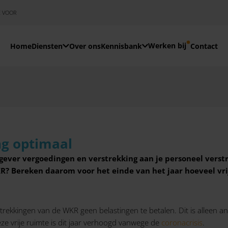
E VOOR
Werken bij
Home
Diensten
Over ons
Kennisbank
Contact
ng optimaal
ever vergoedingen en verstrekking aan je personeel verstre
R? Bereken daarom voor het einde van het jaar hoeveel vrij
rekkingen van de WKR geen belastingen te betalen. Dit is alleen an
eze vrije ruimte is dit jaar verhoogd vanwege de
coronacrisis
.