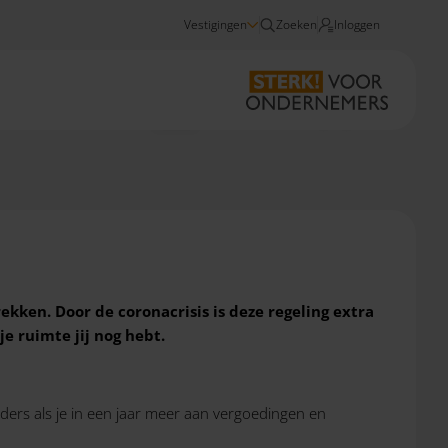
Vestigingen
Zoeken
Inloggen
Nieuws
Tip: benut werkkostenregeling optimaal
kken. Door de coronacrisis is deze regeling extra
e ruimte jij nog hebt.
ders als je in een jaar meer aan vergoedingen en