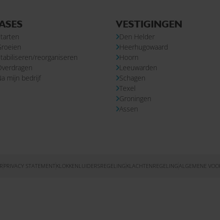
ASES
VESTIGINGEN
tarten
Den Helder
Groeien
Heerhugowaard
tabiliseren/reorganiseren
Hoorn
Overdragen
Leeuwarden
a mijn bedrijf
Schagen
Texel
Groningen
Assen
R
PRIVACY STATEMENT
KLOKKENLUIDERSREGELING
KLACHTENREGELING
ALGEMENE VO