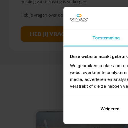
betaling van belasting is verkregen.
Heb je vragen over de werkkostenregeling? Neem dan
c
HEB JIJ VRAGEN? NEEM CONTACT 
Toestemming
Deze website maakt gebruik
We gebruiken cookies om cont
websiteverkeer te analyseren
media, adverteren en analys
verstrekt of die ze hebben v
Weigeren