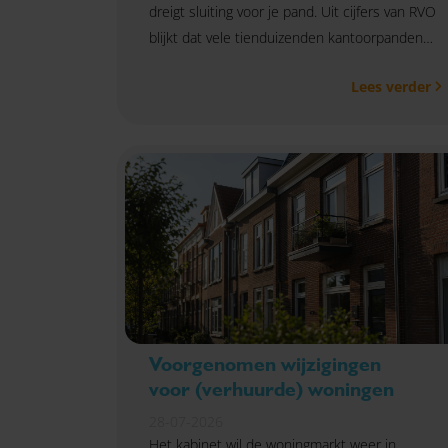
dreigt sluiting voor je pand. Uit cijfers van RVO
blijkt dat vele tienduizenden kantoorpanden
nog niet beschikken over het juiste
Lees verder
energielabel.
Voorgenomen wijzigingen
voor (verhuurde) woningen
28-07-2026
Het kabinet wil de woningmarkt weer in