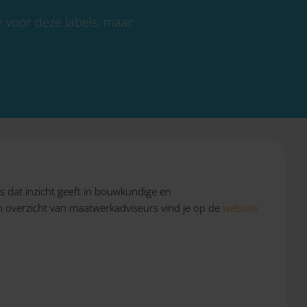
e voor deze labels, maar
.
 dat inzicht geeft in bouwkundige en
n overzicht van maatwerkadviseurs vind je op de
website