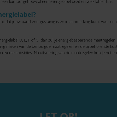
f een kantoorgebouw al een energielabel bezit en welk label dit is.
ergielabel?
t hij dat jouw pand energiezuinig is en in aanmerking komt voor een 
rgielabel D, E, F of G, dan zul je energiebesparende maatregelen 
atting maken van de benodigde maatregelen en de bijbehorende kost
diverse subsidies. Na uitvoering van de maatregelen kun je het e
LET OP!