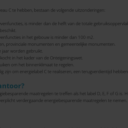
veau C te hebben, bestaan de volgende uitzonderingen:
venfuncties, is minder dan de helft van de totale gebruiksoppervla
beschikt.
evenfuncties in het gebouw is minder dan 100 m2.
ten, provinciale monumenten en gemeentelijke monumenten.
jaar worden gebruikt.
ocht in het kader van de Onteigeningswet.
iken om het binnenklimaat te regelen.
g zijn om energielabel C te realiseren, een terugverdientijd hebben
antoor?
iebesparende maatregelen te treffen als het label D, E, F of G is. 
 verplicht verdergaande energiebesparende maatregelen te nemen. We