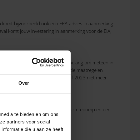
o komt bijvoorbeeld ook een EPA-advies in aanmerking
eval komt jouw investering in aanmerking voor de EIA,
n de normen voldoet. Het is dus van belang om meteen in
l je vóór 2023 nog energiebesparende maatregelen
s het risico dat jouw kantoor vanaf 2023 niet meer
Over
 verduurzamen. Dat kan met een warmtepomp en een
 media te bieden en om ons
nes en zonnepanelen.
ze partners voor social
nformatie die u aan ze heeft