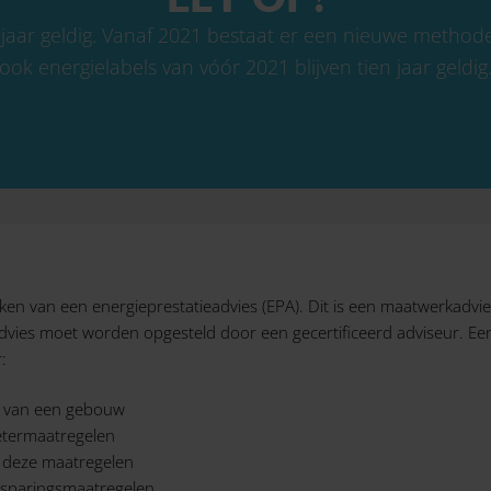
n jaar geldig. Vanaf 2021 bestaat er een nieuwe method
ook energielabels van vóór 2021 blijven tien jaar geldig
n van een energieprestatieadvies (EPA). Dit is een maatwerkadvies
advies moet worden opgesteld door een gecertificeerd adviseur. Ee
:
ie van een gebouw
betermaatregelen
n deze maatregelen
besparingsmaatregelen