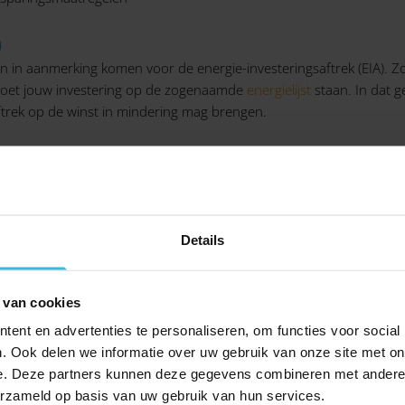
)
 in aanmerking komen voor de energie-investeringsaftrek (EIA). Z
moet jouw investering op de zogenaamde
energielijst
staan. In dat g
aftrek op de winst in mindering mag brengen.
arende maatregelen
en energielabel heeft en dat 12% een energielabel heeft dat niet aa
jouw kantoor is. Is het energielabel namelijk onvoldoende, dan zu
t aanbeveling hiermee niet te lang meer te wachten. Je loopt ander
Details
energie en energiebesparing (ISDE)
 van cookies
n energiebesparing (ISDE)
voor zakelijke gebruikers jouw gebouw
ent en advertenties te personaliseren, om functies voor social
31 december 2023
subsidie
beschikbaar voor kleinschalige windturbi
. Ook delen we informatie over uw gebruik van onze site met on
e. Deze partners kunnen deze gegevens combineren met andere i
g?
erzameld op basis van uw gebruik van hun services.