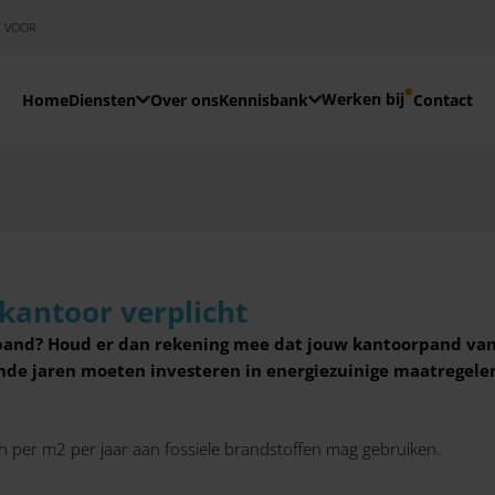
E VOOR
Werken bij
Home
Diensten
Over ons
Kennisbank
Contact
 kantoor verplicht
pand? Houd er dan rekening mee dat jouw kantoorpand van
de jaren moeten investeren in energiezuinige maatregelen
Wh per m2 per jaar aan fossiele brandstoffen mag gebruiken.