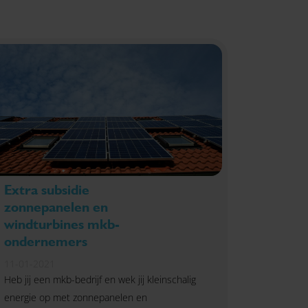
Extra subsidie
zonnepanelen en
windturbines mkb-
ondernemers
11-01-2021
Heb jij een mkb-bedrijf en wek jij kleinschalig
energie op met zonnepanelen en