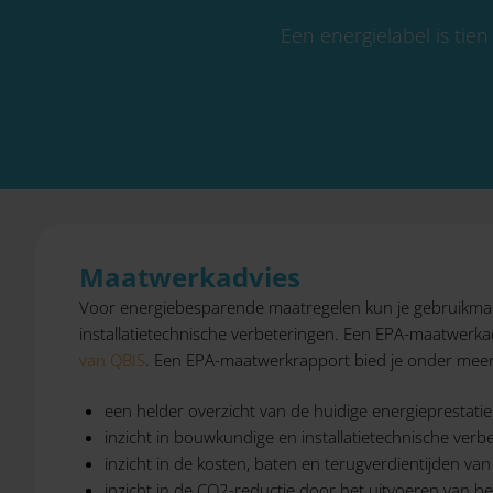
Een energielabel is tie
Maatwerkadvies
Voor energiebesparende maatregelen kun je gebruikmake
installatietechnische verbeteringen. Een EPA-maatwerk
van QBIS
. Een EPA-maatwerkrapport bied je onder meer
een helder overzicht van de huidige energieprestat
inzicht in bouwkundige en installatietechnische ver
inzicht in de kosten, baten en terugverdientijden va
inzicht in de CO2-reductie door het uitvoeren van 