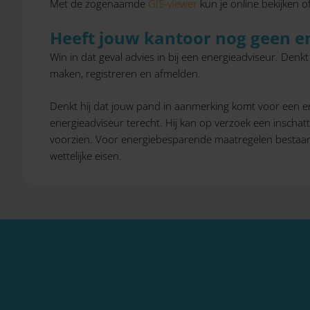
Met de zogenaamde
GIS-viewer
kun je online bekijken o
Heeft jouw kantoor nog geen en
Win in dat geval advies in bij een energieadviseur. Denk
maken, registreren en afmelden.
Denkt hij dat jouw pand in aanmerking komt voor een ene
energieadviseur terecht. Hij kan op verzoek een insch
voorzien. Voor energiebesparende maatregelen bestaan 
wettelijke eisen.