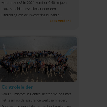
windturbines? In 2021 komt er € 40 miljoen
extra subsidie beschikbaar door een
uitbreiding van de Investeringssubsidie
Lees verder
duurzame energie en energiebesparing (ISDE).
Controleleider
Vanuit Omnyacc in Control richten we ons met
het team op de assurance werkzaamheden.
Door een groeiend klantenbestand zoeken we