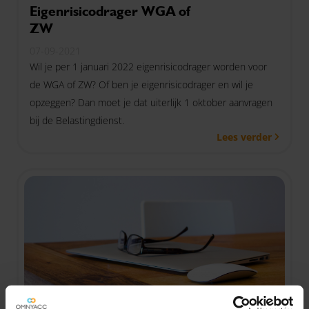
Eigenrisicodrager WGA of
ZW
07-09-2021
Wil je per 1 januari 2022 eigenrisicodrager worden voor
de WGA of ZW? Of ben je eigenrisicodrager en wil je
opzeggen? Dan moet je dat uiterlijk 1 oktober aanvragen
bij de Belastingdienst.
Lees verder