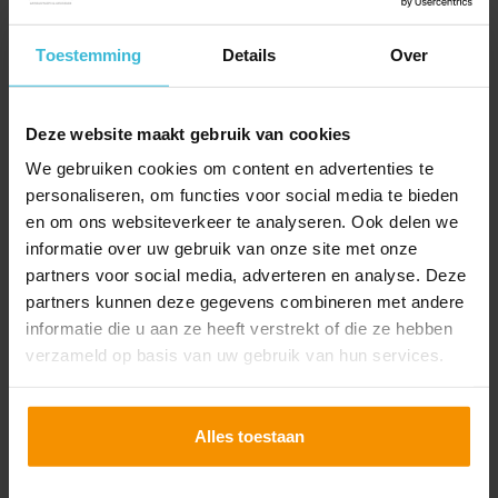
Wat valt onder de ARBO-
Toestemming
Details
Over
voorziening
07-09-2021
Door de coronacrisis wordt er veelal vanuit huis gewerkt.
Deze website maakt gebruik van cookies
Als werkgever kun je ARBO-voorzieningen onbelast aan je
We gebruiken cookies om content en advertenties te
werknemers vergoeden. Denk hierbij aan een
personaliseren, om functies voor social media te bieden
bureaustoel of bureau voor de thuiswerkplek. Hoe zit het
en om ons websiteverkeer te analyseren. Ook delen we
informatie over uw gebruik van onze site met onze
als je een luxere versie wilt verstrekken? Mag dit ook
partners voor social media, adverteren en analyse. Deze
Lees verder
onbelast en/of mag je een eigen bijdragen vragen?
partners kunnen deze gegevens combineren met andere
informatie die u aan ze heeft verstrekt of die ze hebben
verzameld op basis van uw gebruik van hun services.
Alles toestaan