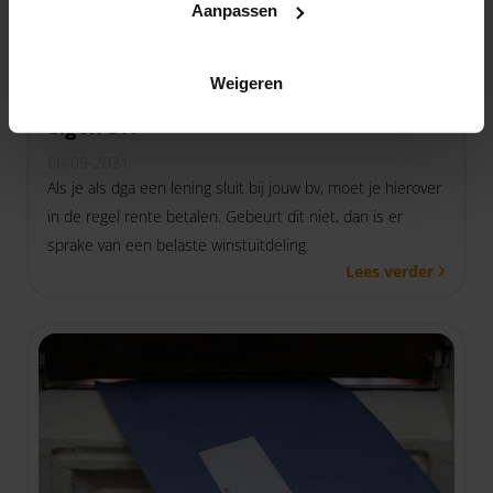
Aanpassen
Weigeren
Rente en lening bij de
eigen bv?
06-09-2021
Als je als dga een lening sluit bij jouw bv, moet je hierover
in de regel rente betalen. Gebeurt dit niet, dan is er
sprake van een belaste winstuitdeling.
Lees verder