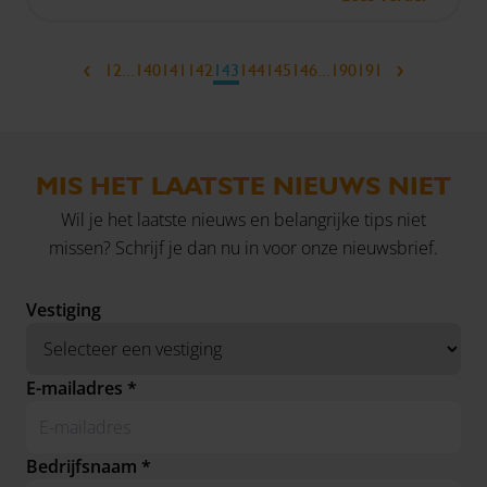
‹
›
1
2
...
140
141
142
143
144
145
146
...
190
191
MIS HET LAATSTE NIEUWS NIET
Wil je het laatste nieuws en belangrijke tips niet
missen? Schrijf je dan nu in voor onze nieuwsbrief.
Vestiging
E-mailadres *
Bedrijfsnaam *