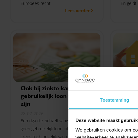
Europees recht.
En geldt
Lees verder
op deze u
werkneem
is? De Be
duidelijk
Ook bij ziekte kan een
Verko
gebruikelijk loon verplicht
vanuit
Toestemming
zijn
gevol
28-07-2026
27-07-2
Deze website maakt gebruik
Een dga die zichzelf vanwege ziekte
Verkoopt
geen gebruikelijk loon uitkeerde,
tot het 
We gebruiken cookies om cont
kreeg toch ongelijk van de rechter.
Afhankel
websiteverkeer te analyseren