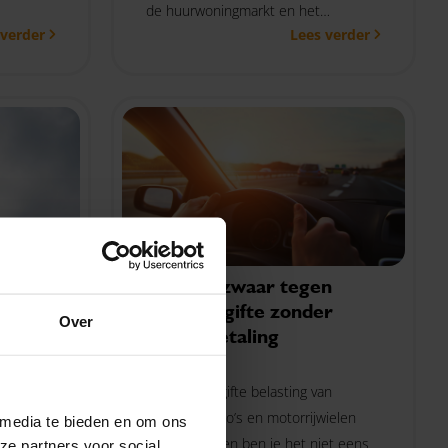
de huurwoningmarkt en het
n de
 verder
Lees verder
verduurzamen van huurwoningen.
er aan
Geen bezwaar tegen
bpm-aangifte zonder
Over
tijdige betaling
DE++-
24-07-2026
Moet je aangifte belasting van
agen dan
personenauto’s en motorrijwielen
 media te bieden en om ons
(bpm) doen en ben je het niet eens
p 22
ze partners voor social