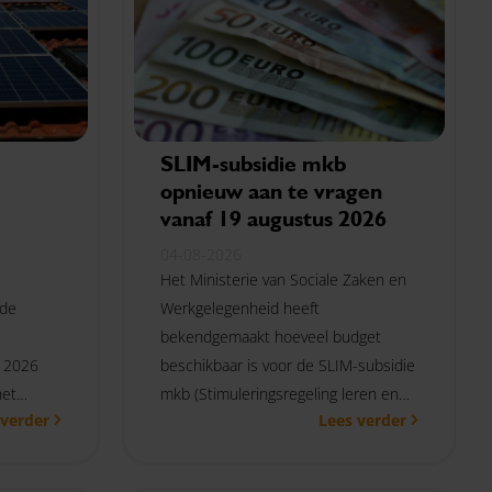
SLIM-subsidie mkb
opnieuw aan te vragen
vanaf 19 augustus 2026
04-08-2026
Het Ministerie van Sociale Zaken en
 de
Werkgelegenheid heeft
bekendgemaakt hoeveel budget
s 2026
beschikbaar is voor de SLIM-subsidie
het
mkb (Stimuleringsregeling leren en
 verder
Lees verder
ontwikkelen in mkb-ondernemingen)
in het tweede aanvraagtijdvak van dit
jaar. Mkb-ondernemingen kunnen de