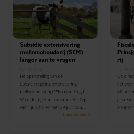
Subsidie extensivering
Fiscal
melkveehouderij (SEM)
Prins
langer aan te vragen
rij
07-08-2026
06-08-2
De openstelling van de
Op dinsd
Subsidieregeling extensivering
het weer
melkveehouderij (SEM) is verlengd.
Miljoene
Waar de regeling oorspronkelijk liep
gepresen
van 1 juni tot en met 29 juli 2026,
plannen 
Lees verder
kunnen melkveehouders de subsidie
Hieronder
nu aanvragen tot en met 27 januari
maatrege
2027 om 17.00 uur.
bod kom