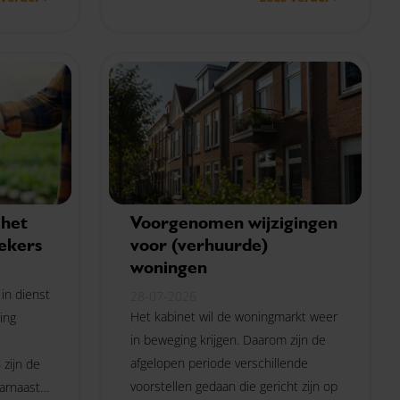
dat op jaarbasis aan de looneis wordt
voldaan, zo oordeelt rechtbank
Noord-Holland.
 het
Voorgenomen wijzigingen
oekers
voor (verhuurde)
woningen
in dienst
28-07-2026
Het kabinet wil de woningmarkt weer
ing
in beweging krijgen. Daarom zijn de
afgelopen periode verschillende
 zijn de
voorstellen gedaan die gericht zijn op
arnaast