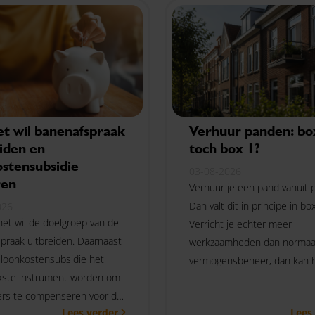
et wil banenafspraak
Verhuur panden: box
iden en
toch box 1?
stensubsidie
03-08-2026
ren
Verhuur je een pand vanuit p
Dan valt dit in principe in box
026
net wil de doelgroep van de
Verricht je echter meer
praak uitbreiden. Daarnaast
werkzaamheden dan normaa
loonkostensubsidie het
vermogensbeheer, dan kan 
jkste instrument worden om
in box 1 worden belast. Rec
rs te compenseren voor de
Den Haag deed hierover in j
Lees verder
Lees
rde loonwaarde van