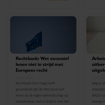
werknem
nageleefd?
Rechtbank: Wet excessief
Arbei
lenen niet in strijd met
uitker
Europees recht
uitgel
30-07-2026
30-07-2
Rechtbank Den Haag heeft
Mag je a
geoordeeld dat de Wet excessief
arbeidsk
lenen bij de eigen vennootschap op
WAZO-uit
stelselniveau niet in strijd is met het
zwangers