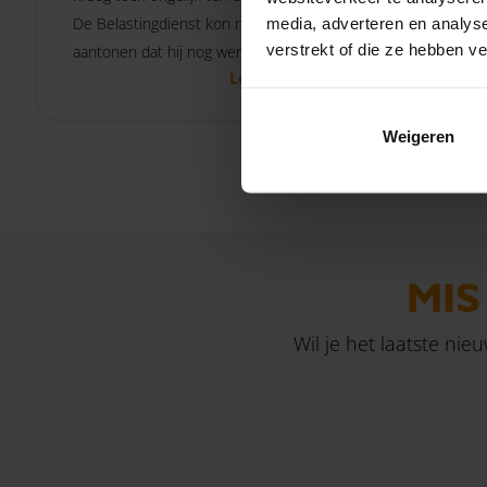
De Belastingdienst kon namelijk
werkzaam
media, adverteren en analys
verstrekt of die ze hebben v
aantonen dat hij nog werkzaamheden
kan de v
Lees verder
voor zijn bv had verricht. Wat speelde
heffing.
er in deze zaak?
Weigeren
MIS
Wil je het laatste nie