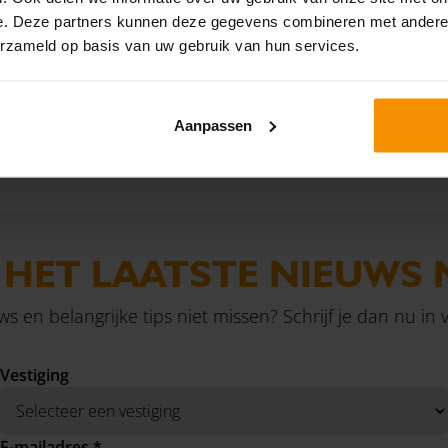
heden die worden verricht,
september 2026, maar op 2
e. Deze partners kunnen deze gegevens combineren met andere i
erzameld op basis van uw gebruik van hun services.
erkoop toch leiden tot btw-
oktober 2026. Hierdoor is e
Lees verder
Lees
tijd om de aanvraag zorgvuldi
bereiden.
Aanpassen
›
1
2
3
4
5
6
7
8
9
10
...
190
191
 HET LAATSTE NIEUWS 
uws en belangrijke tips niet missen? Schrijf je dan nu in
Vestiging
E-mailadres *