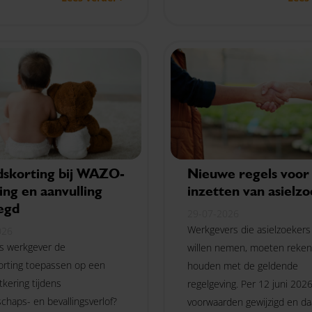
uitspraak.
ers.
dskorting bij WAZO-
Nieuwe regels voor
ing en aanvulling
inzetten van asielz
egd
29-07-2026
Werkgevers die asielzoekers 
026
ls werkgever de
willen nemen, moeten reken
orting toepassen op een
houden met de geldende
kering tijdens
regelgeving. Per 12 juni 2026
chaps- en bevallingsverlof?
voorwaarden gewijzigd en da