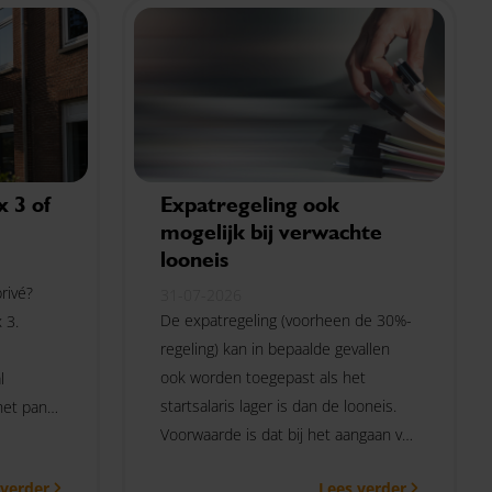
subsidie aanvragen van 19 augustus
2026 9.00 uur tot en met 7
september 2026 17.00 uur.
 3 of
Expatregeling ook
mogelijk bij verwachte
looneis
rivé?
31-07-2026
De expatregeling (voorheen de 30%-
 3.
regeling) kan in bepaalde gevallen
ook worden toegepast als het
l
startsalaris lager is dan de looneis.
het pand
Voorwaarde is dat bij het aangaan van
htbank
de arbeidsovereenkomst
uni 2026
 verder
Lees verder
redelijkerwijs mag worden verwacht