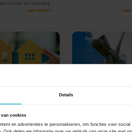
 dat ook voor een aanvulling
is een nieuwe aanpassing va
Lees verder
Lees
itkering of als de
regels aangekondigd.
ster inmiddels uit dienst
lastingdienst geeft
heid.
op bouwkavel
SDE++-subsidie lat
 privé kan btw-
te vragen in 2026
Details
gen hebben
27-07-2026
Ondernemers kunnen de S
026
 van cookies
 je klant een bouwkavel die
subsidie dit jaar later aanvr
privévermogen behoort?
oorspronkelijk gepland. De
ent en advertenties te personaliseren, om functies voor social
ijk van de (voorbereidende)
aanvraagperiode start niet o
. Ook delen we informatie over uw gebruik van onze site met on