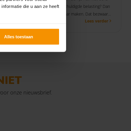
met de verschuldigde belasting? Dan
7
nformatie die u aan ze heeft
kun je bezwaar maken. Dat bezwaar
r meer
 verder
Lees verder
is echter alleen ontvankelijk als je de
g voor te
verschuldigde bpm ook binnen de
betaaltermijn voldoet. Dat bevestigde
Alles toestaan
de Hoge Raad in een zaak waarin
bezwaar was ingediend voordat de
bpm was betaald.
NIET
 voor onze nieuwsbrief.