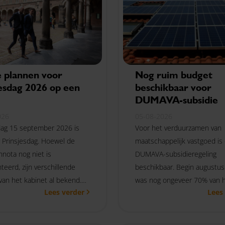
e plannen voor
Nog ruim budget
jesdag 2026 op een
beschikbaar voor
DUMAVA-subsidie
026
05-08-2026
ag 15 september 2026 is
Voor het verduurzamen van
 Prinsjesdag. Hoewel de
maatschappelijk vastgoed is
nnota nog niet is
DUMAVA-subsidieregeling
teerd, zijn verschillende
beschikbaar. Begin augustu
van het kabinet al bekend.
was nog ongeveer 70% van 
Lees verder
Lees
 lees je welke fiscale
beschikbare subsidiebudget
len naar verwachting aan
beschikbaar.
en.