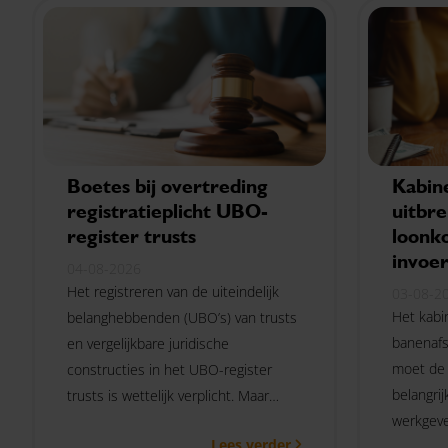
Boetes bij overtreding
Kabin
registratieplicht UBO-
uitbre
register trusts
loonko
invoe
04-08-2026
Het registreren van de uiteindelijk
03-08-2
Het kabi
belanghebbenden (UBO’s) van trusts
banenafs
en vergelijkbare juridische
moet de 
constructies in het UBO-register
belangri
trusts is wettelijk verplicht. Maar
werkgeve
welke bestuurlijke boetes gelden als
Lees verder
verminde
deze registratieplicht niet wordt