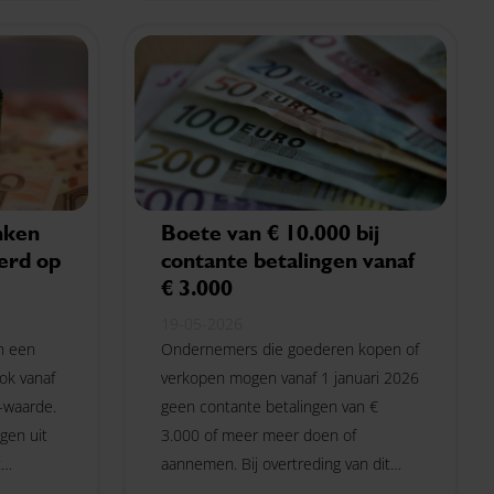
nken
Boete van € 10.000 bij
eerd op
contante betalingen vanaf
€ 3.000
19-05-2026
an een
Ondernemers die goederen kopen of
ook vanaf
verkopen mogen vanaf 1 januari 2026
-waarde.
geen contante betalingen van €
gen uit
3.000 of meer meer doen of
t
aannemen. Bij overtreding van dit
et door.
verbod geldt in principe een vaste