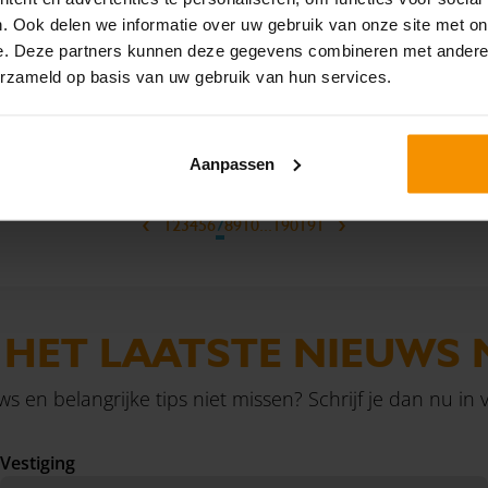
tie aanvragen voor de
3-teruggaaf toe te kennen a
. Ook delen we informatie over uw gebruik van onze site met on
vergoeding bij ontslag van
belastingplichtigen die geen
e. Deze partners kunnen deze gegevens combineren met andere i
durig zieke werknemer. De
erzameld op basis van uw gebruik van hun services.
maakten over de jaren 2017 
g tot kleine werkgevers is
met 2020. Wat houdt dit adv
Lees verder
Lees
d tot 1 januari 2027.
precies in?
Aanpassen
‹
›
1
2
3
4
5
6
7
8
9
10
...
190
191
 HET LAATSTE NIEUWS 
uws en belangrijke tips niet missen? Schrijf je dan nu in
Vestiging