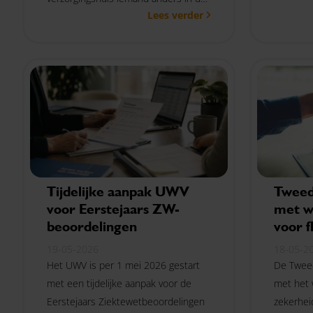
Lees verder
woning verblijft. Wanneer geldt dit?
Tijdelijke aanpak UWV
Tweed
voor Eerstejaars ZW-
met w
beoordelingen
voor 
19-05-2026
18-05-2
Het UWV is per 1 mei 2026 gestart
De Twee
met een tijdelijke aanpak voor de
met het 
Eerstejaars Ziektewetbeoordelingen
zekerhei