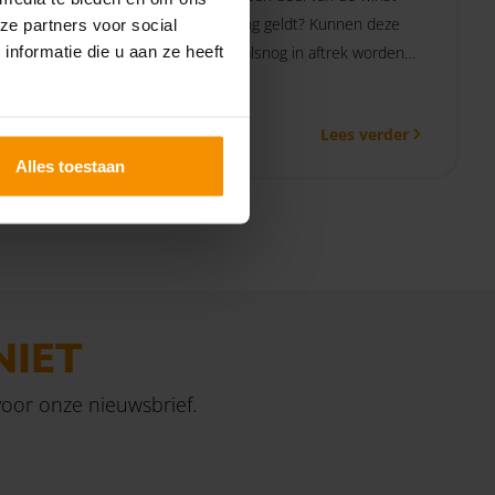
an
een vrijstelling geldt? Kunnen deze
ze partners voor social
 bezwaar
kosten dan alsnog in aftrek worden
nformatie die u aan ze heeft
tot en
gebracht, of vallen ze onder de
ies
winstvrijstelling?
 verder
Lees verder
Alles toestaan
NIET
 voor onze nieuwsbrief.