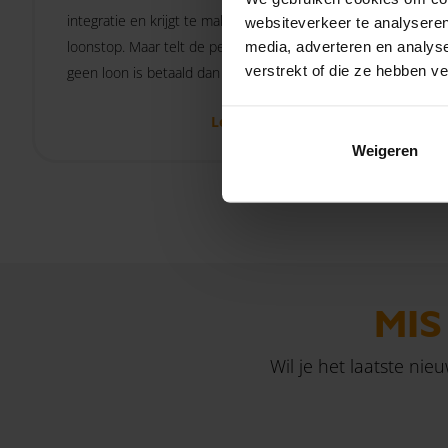
compensa
integratie en krijgt te maken met een
websiteverkeer te analyseren
transitie
loonstop. Maar telt de periode waarin
media, adverteren en analys
een lang
verstrekt of die ze hebben v
geen loon is betaald dan wel of niet
beperkin
mee voor de berekening van de
Lees verder
uitgestel
transitievergoeding?
Weigeren
MIS
Wil je het laatste nie