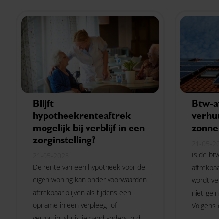
Blijft
Btw-af
hypotheekrenteaftrek
verhu
mogelijk bij verblijf in een
zonne
zorginstelling?
21-05-2
Is de bt
21-05-2026
De rente van een hypotheek voor de
aftrekbaa
eigen woning kan onder voorwaarden
wordt ve
aftrekbaar blijven als tijdens een
niet-geï
opname in een verpleeg- of
Volgens 
verzorgingshuis iemand anders in de
mogelijkh