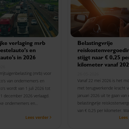
ijke verlaging mrb
Belastingvrije
estelauto’s en
reiskostenvergoedi
auto’s in 2026
stijgt naar € 0,25 pe
kilometer vanaf 20
026
rijtuigenbelasting (mrb) voor
26-05-2026
Vanaf 22 mei 2026 is het mo
to’s van ondernemers en
met terugwerkende kracht v
o’s wordt van 1 juli 2026 tot
januari 2026 uit te gaan van
1 december 2026 verlaagd.
belastingvrije reiskostenver
lke ondernemers en
van € 0,25 per kilometer. Wa
en geldt deze verlaging en
Lees verder
Lees
betekent deze wijziging voor
ent dit in de praktijk?
werkgevers, werknemers,