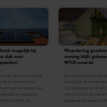
ondernemers, vrijwilligers en
particulieren?
trek mogelijk bij
Waardering gescho
ur dak voor
woning blijft gebas
panelen?
WOZ-waarde
026
20-05-2026
w op het dak van een woning
Bij schenking of vererving v
r als dat dak btw-belast
woning blijft de waardering 
rhuurd voor het plaatsen van
2027 gebaseerd op de WOZ
ntegreerde zonnepanelen?
Het voorstel om bij schenkin
een A-G behoort die
te gaan van de waarde in he
eid mogelijk tot de opties.
economische verkeer gaat ni