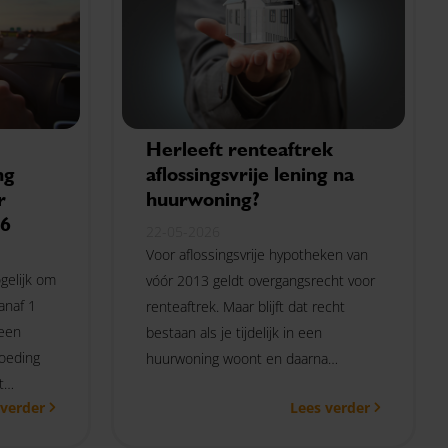
Herleeft renteaftrek
ng
aflossingsvrije lening na
r
huurwoning?
26
22-05-2026
Voor aflossingsvrije hypotheken van
gelijk om
vóór 2013 geldt overgangsrecht voor
anaf 1
renteaftrek. Maar blijft dat recht
 een
bestaan als je tijdelijk in een
goeding
huurwoning woont en daarna
t
opnieuw een eigen woning koopt?
 verder
Lees verder