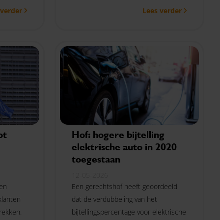
 verder
Lees verder
basisboete van € 10.000.
ot
Hof: hogere bijtelling
elektrische auto in 2020
toegestaan
12-05-2026
ten
Een gerechtshof heeft geoordeeld
klanten
dat de verdubbeling van het
rekken.
bijtellingspercentage voor elektrische