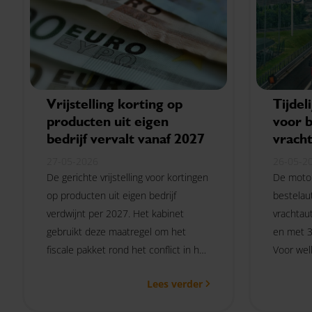
Vrijstelling korting op
Tijdel
producten uit eigen
voor b
bedrijf vervalt vanaf 2027
vracht
27-05-2026
26-05-2
De gerichte vrijstelling voor kortingen
De motor
op producten uit eigen bedrijf
bestelau
verdwijnt per 2027. Het kabinet
vrachtaut
gebruikt deze maatregel om het
en met 3
fiscale pakket rond het conflict in het
Voor we
Midden-Oosten te financieren.
voertuig
Lees verder
wat betek