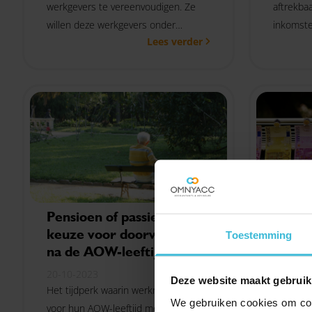
werkgevers te vereenvoudigen. Ze
aftrekbaa
willen deze werkgevers onder
inkomste
Lees verder
bepaalde voorwaarden de
wordt er
mogelijkheid bieden om het eerste
voorwaar
spoor na de eerste 52 weken ziekte
grotere g
te beëindigen. Dit is neergelegd in
een wetsvoorstel dat ter
internetconsultatie is aangeboden.
Pensioen of passie? De
Kabine
keuze voor doorwerken
rente
Toestemming
na de AOW-leeftijd
toesl
20-10-2023
19-10-2
Deze website maakt gebruik
Het tijdperk waarin werknemers ruim
Tijdens 
We gebruiken cookies om cont
voor hun AOW-leeftijd met pensioen
voorgest