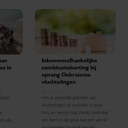
voeren voor bedrijven of
rechtspersonen die arbeidskrachten
uitzenden.
aan
Inkomensafhankelijke
es in
combinatiekorting bij
opvang Oekraïense
vluchtelingen
n
25-10-2023
Heb je onderdak geboden aan
llicht
vluchtelingen uit Oekraïne in jouw
huis, en bied je nog steeds onderdak
ze
aan hen? In dat geval kan een van de
ën, elk
vluchtelingen mogelijk worden
an