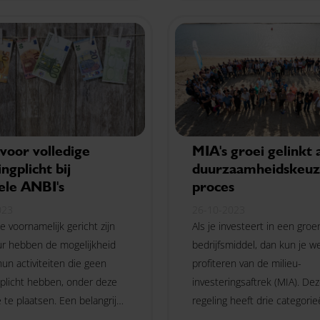
voornaamste wijzigingen?
voor volledige
MIA's groei gelinkt 
ingplicht bij
duurzaamheidskeuz
ele ANBI's
proces
023
26-10-2023
e voornamelijk gericht zijn
Als je investeert in een groe
ur hebben de mogelijkheid
bedrijfsmiddel, dan kun je we
un activiteiten die geen
profiteren van de milieu-
gplicht hebben, onder deze
investeringsaftrek (MIA). De
 te plaatsen. Een belangrijk
regeling heeft drie categorie
 hiervan is dat eventuele
met hun eigen percentage a