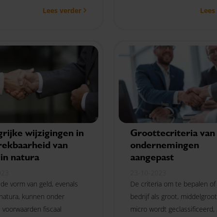
Lees verder
Lees
 van deze activiteiten
investeringsaftrek. Als je inv
worden gecompenseerd met
een bedrijfsmiddel en later b
ende activiteiten die wel
naar een hogere categorie t
 vennootschapsbelasting
dan mis je de MIA niet. Dat 
Belastingdienst onlangs nog
bevestigd.
rijke wijzigingen in
Groottecriteria van
rekbaarheid van
ondernemingen
 in natura
aangepast
023
23-10-2023
 de vorm van geld, evenals
De criteria om te bepalen of
n natura, kunnen onder
bedrijf als groot, middelgroot
 voorwaarden fiscaal
micro wordt geclassificeerd, 