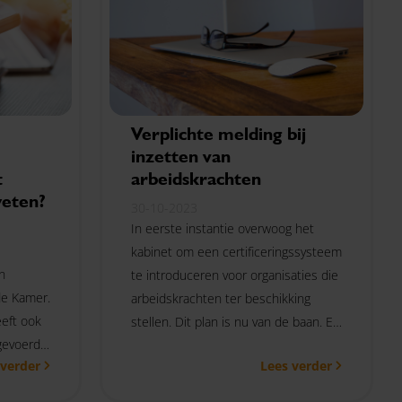
Verplichte melding bij
inzetten van
t
arbeidskrachten
weten?
30-10-2023
In eerste instantie overwoog het
kabinet om een certificeringssysteem
n
te introduceren voor organisaties die
e Kamer.
arbeidskrachten ter beschikking
eft ook
stellen. Dit plan is nu van de baan. Er
rgevoerd
is momenteel een wetsvoorstel in
 verder
Lees verder
en van
behandeling in de Tweede Kamer om
zijn de
een openbaar toelatingsstelsel in te