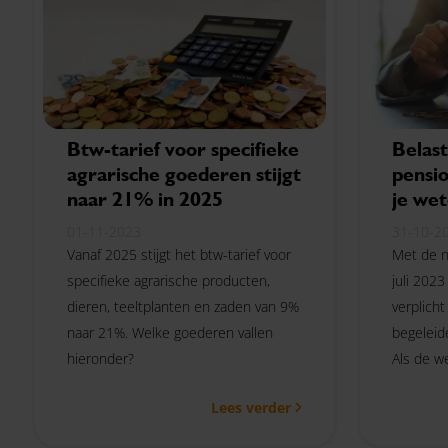
Btw-tarief voor specifieke
Belast
agrarische goederen stijgt
pensi
naar 21% in 2025
je we
01-11-2023
31-10-2
Vanaf 2025 stijgt het btw-tarief voor
Met de n
specifieke agrarische producten,
juli 2023
dieren, teeltplanten en zaden van 9%
verplich
naar 21%. Welke goederen vallen
begeleid
hieronder?
Als de w
persoonl
Lees verder
is dit da