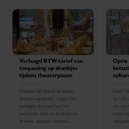
Verlaagd BTW-tarief van
Optie 
toepassing op drankjes
belast
tijdens theaterpauze
cultur
30-10-2023
27-10-2
Theaters die tijdens de pauzes
ANBI's di
drankjes aanbieden, mogen het
op cultu
verlaagde btw-tarief van 9%
om ook h
toepassen, zelfs op alcoholische
belastin
dranken, waarvoor normaal
categorie
gesproken een tarief van 21% geldt.
voordeel