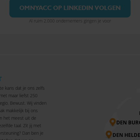
OMNYACC OP LINKEDIN VOLGEN
Al ruim 2.000 ondernemers gingen je voor
T
te kans dat je ons zelfs
 met maar liefst 250
egio. Bewust. Wij vinden
ak makkelijk bij ons
n het meest uit de
DEN BUR
ezelfde taal. Zit jij met
rsteuning? Dan ben je
DEN HELD