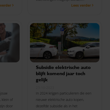
 verder
Lees verder
beschouwd als jouw fiscale partner,
esteert in
wat gevolgen kan hebben voor jouw
esluit je
recht op inkomensafhankelijke
e gaan,
combinatiekorting. De
heeft de
staatssecretaris heeft met
terugwerkende kracht vanaf 2022
een oplossing hiervoor geboden.
Subsidie elektrische auto
blijft komend jaar toch
gelijk
23-10-2023
 jouw
In 2024 krijgen particulieren die een
, klein of
nieuwe elektrische auto kopen,
zijn door
dezelfde subsidie als in het