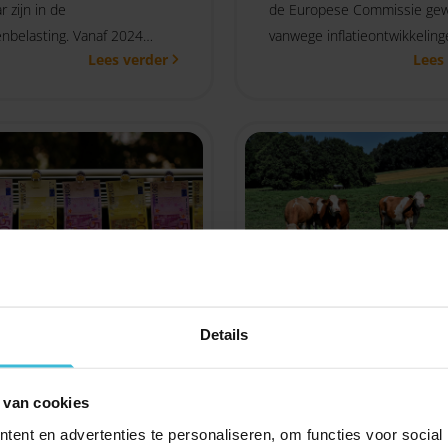
r zijn in de
de Europese Commissie gewi
nbelasting. Vanaf 2024
vanwege inflatieontwikkeling
Lees verder
Lees
 echter een aanvullende
eurozone.
de geïntroduceerd voor
iften in natura.
t wijzigt
Herinvesteringsrese
percentage voor
2024 uitgebreid
Details
agen
19-10-2023
In het Belastingplan voor 20
023
 van cookies
Prinsjesdag heeft het kabinet
het kabinet een voorstel
ent en advertenties te personaliseren, om functies voor social
eld de rente op toeslagen
gepresenteerd over de uitbr