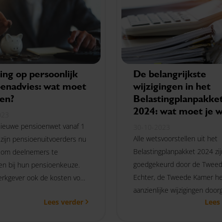
ing op persoonlijk
De belangrijkste
oenadvies: wat moet
wijzigingen in het
ten?
Belastingplanpakke
2024: wat moet je 
023
ieuwe pensioenwet vanaf 1
30-10-2023
Alle wetsvoorstellen uit het
 zijn pensioenuitvoerders nu
Belastingplanpakket 2024 zij
t om deelnemers te
goedgekeurd door de Tweed
en bij hun pensioenkeuze.
Echter, de Tweede Kamer he
erkgever ook de kosten voor
aanzienlijke wijzigingen doo
ijk pensioenadvies vergoedt,
Lees verder
Lees
door middel van het aannem
n belast?
talrijke amendementen. Wat 