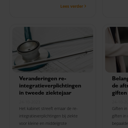
Lees verder
Deze beslissing is recent genomen
verliezen
door het gerechtshof Den Bosch.
kunnen 
winstgev
onder de
vallen.
Veranderingen re-
Belang
integratieverplichtingen
de aft
in tweede ziektejaar
giften
24-10-2023
24-10-2
Het kabinet streeft ernaar de re-
Giften in
integratieverplichtingen bij ziekte
giften i
voor kleine en middelgrote
bepaalde