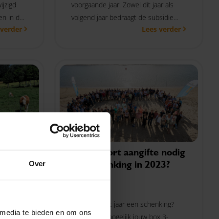
jzigd
voorgaande jaar. Zowel dit jaar als
en in de
volgend jaar bedraagt de subsidie
 verder
Lees verder
voor een nieuwe elektrische auto €
2.950. De eerder geplande verlaging
naar € 2.550 gaat niet door.
rve in
Binnenkort aangifte nodig
van schenking in 2023?
Over
18-10-2023
24 heeft
Ontving je dit jaar een schenking?
 media te bieden en om ons
eiding
Dan kun je mogelijk jouw box 3-