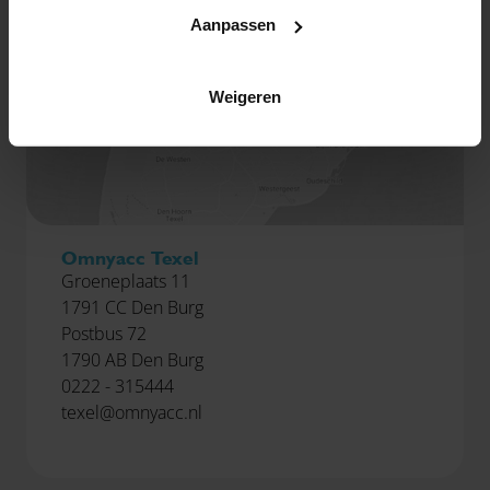
Aanpassen
Weigeren
Omnyacc Texel
Groeneplaats 11
1791 CC Den Burg
Postbus 72
1790 AB Den Burg
0222 - 315444
texel@omnyacc.nl