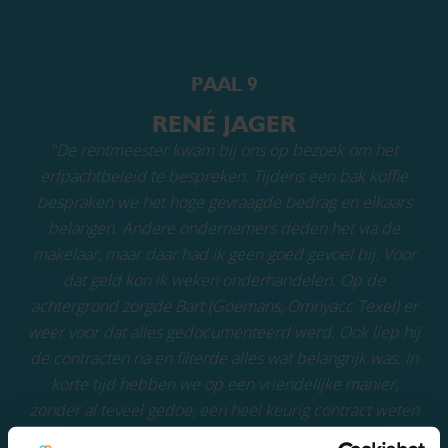
PAAL 9
RENÉ JAGER
"De rentmeester kwam bij ons op bezoek om het
erfpachtbeleid te bespreken. Tijdens een bak koffie
bespraken we het hoge gevraagde bedrag en elkaars
belangen. Andere ondernemers deden het via de
makelaar, maar daar had ik geen goed gevoel bij. Voor
dat geld kon ik weken onderhandelen. Op de
achtergrond zorgde Bart (Goemans, Omnyacc Texel) er
weer voor dat alles gedocumenteerd werd. Ook liep hij
de contracten na en filterde alles wat belangrijk was. In
korte tijd hebben we op een vriendelijke manier,
zonder al teveel gedoe, een heel keurig contract weten
te verkrijgen waar beide partijen verder mee konden."