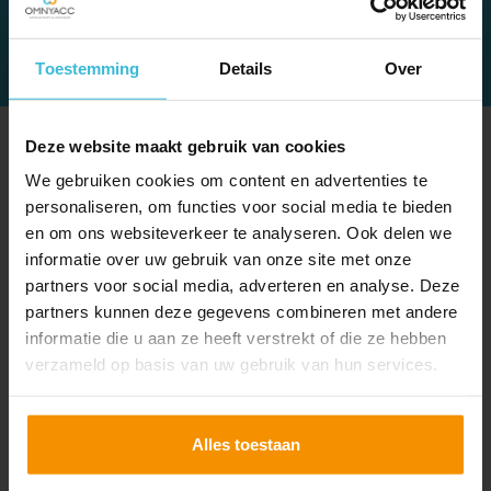
Toestemming
Details
Over
Deze website maakt gebruik van cookies
FEITEN OVER TEXEL
We gebruiken cookies om content en advertenties te
personaliseren, om functies voor social media te bieden
Kantoor met echte Texelse roots
en om ons websiteverkeer te analyseren. Ook delen we
In 2013 aangesloten bij Omnyacc
informatie over uw gebruik van onze site met onze
Uitgebreide branchekennis van horeca- en
partners voor social media, adverteren en analyse. Deze
verblijfsrecreatie & agro-sector
partners kunnen deze gegevens combineren met andere
Het aanspreekpunt voor elke ondernemer
informatie die u aan ze heeft verstrekt of die ze hebben
Team van 20 betrokken collega's
verzameld op basis van uw gebruik van hun services.
Alles toestaan