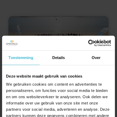
Toestemming
Details
Over
Deze website maakt gebruik van cookies
Junior
salarisadministrateur
We gebruiken cookies om content en advertenties te
personaliseren, om functies voor social media te bieden
Sta jij aan het begin van je carrière of ben je toe aan
en om ons websiteverkeer te analyseren. Ook delen we
een nieuwe richting waarin je kunt groeien, leren en
informatie over uw gebruik van onze site met onze
écht impact maakt voor werkgevers? Dan is dit jouw
partners voor social media, adverteren en analyse. Deze
kans! Bij Omnyacc krijg je de ruimte om het vak van
partners kunnen deze gegevens combineren met andere