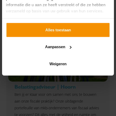
salarisadministratie in de praktijk te leren, met
informatie die u aan ze heeft verstrekt of die ze hebben
Lees verder
begeleiding en collega’s die graag hun kennis met je
verzameld op basis van uw gebruik van hun services.
delen.
Alles toestaan
Aanpassen
Weigeren
Belastingadviseur | Hoorn
Ben jij er klaar voor om samen met ons te bouwen
aan onze fiscale praktijk? Onze uitdagende
portefeuille van mkb-ondernemers van fiscaal advies
te voorzien? Dit alles met de vrijheid en ruimte om