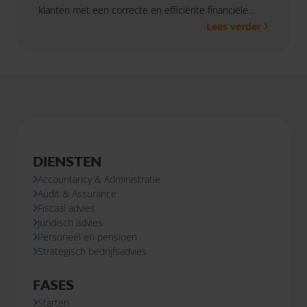
klanten met een correcte en efficiënte financiële
Lees verder
administratie en krijg je volop ruimte om jezelf verder
te ontwikkelen.
DIENSTEN
Accountancy & Administratie
Audit & Assurance
Fiscaal advies
Juridisch advies
Personeel en pensioen
Strategisch bedrijfsadvies
FASES
Starten