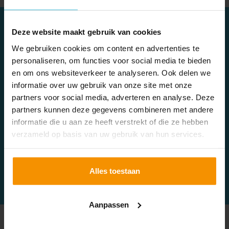
Deze website maakt gebruik van cookies
We gebruiken cookies om content en advertenties te
personaliseren, om functies voor social media te bieden
LET OP!
en om ons websiteverkeer te analyseren. Ook delen we
De Hoge Raad heeft eind december 2021 beslist dat in
informatie over uw gebruik van onze site met onze
box 3 het werkelijke rendement van jouw vermogen
partners voor social media, adverteren en analyse. Deze
belast moet worden in plaats van een fictief rendement,
partners kunnen deze gegevens combineren met andere
zoals dit wettelijk is bepaald. De uitwerking van het
informatie die u aan ze heeft verstrekt of die ze hebben
verzameld op basis van uw gebruik van hun services.
arrest volgt naar verwachting halverwege dit jaar. Houd
hier rekening mee bij een familielening.
Alles toestaan
Aanpassen