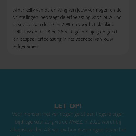
Afhankelijk van de omvang van jouw vermogen en de
vrijstellingen, bedraagt de erfbelasting voor jouw kind
al snel tussen de 10 en 20% en voor het kleinkind
zelfs tussen de 18 en 36%. Regel het tijdig en goed
en bespaar erfbelasting in het voordeel van jouw
erfgenamen!
LET OP!
Voor mensen met vermogen geldt een hogere eigen
bijdrage voor zorg via de AWBZ. In 2022 wordt bij
alleenstaanden 4% van uw box 3-vermogen boven het