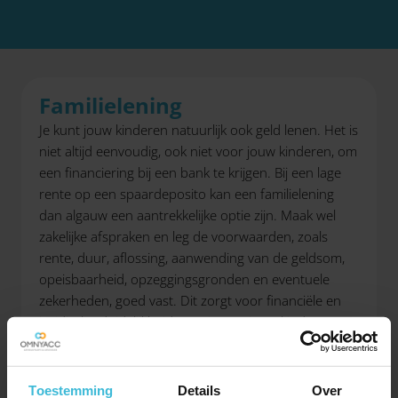
Familielening
Je kunt jouw kinderen natuurlijk ook geld lenen. Het is
niet altijd eenvoudig, ook niet voor jouw kinderen, om
een financiering bij een bank te krijgen. Bij een lage
rente op een spaardeposito kan een familielening
dan algauw een aantrekkelijke optie zijn. Maak wel
zakelijke afspraken en leg de voorwaarden, zoals
rente, duur, aflossing, aanwending van de geldsom,
opeisbaarheid, opzeggingsgronden en eventuele
zekerheden, goed vast. Dit zorgt voor financiële en
juridische duidelijkheid voor jou en jouw kind en
voorkomt veelal onnodige fiscale narigheid.
Toestemming
Details
Over