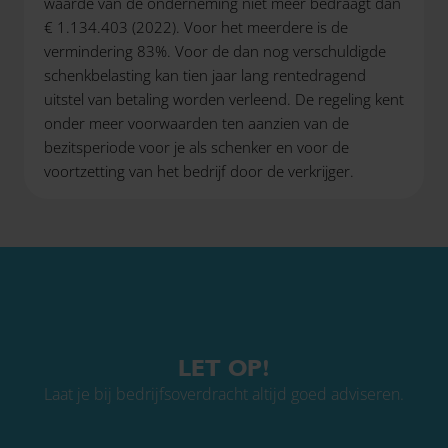
waarde van de onderneming niet meer bedraagt dan
€ 1.134.403 (2022). Voor het meerdere is de
vermindering 83%. Voor de dan nog verschuldigde
schenkbelasting kan tien jaar lang rentedragend
uitstel van betaling worden verleend. De regeling kent
onder meer voorwaarden ten aanzien van de
bezitsperiode voor je als schenker en voor de
voortzetting van het bedrijf door de verkrijger.
LET OP!
Laat je bij bedrijfsoverdracht altijd goed adviseren.