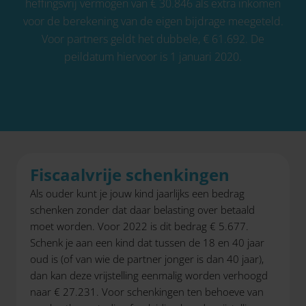
heffingsvrij vermogen van € 30.846 als extra inkomen
voor de berekening van de eigen bijdrage meegeteld.
Voor partners geldt het dubbele, € 61.692. De
peildatum hiervoor is 1 januari 2020.
Fiscaalvrije schenkingen
Als ouder kunt je jouw kind jaarlijks een bedrag
schenken zonder dat daar belasting over betaald
moet worden. Voor 2022 is dit bedrag € 5.677.
Schenk je aan een kind dat tussen de 18 en 40 jaar
oud is (of van wie de partner jonger is dan 40 jaar),
dan kan deze vrijstelling eenmalig worden verhoogd
naar € 27.231. Voor schenkingen ten behoeve van