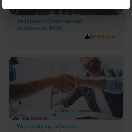
Tariefkaart Ondernemen
en inkomen 2026
Downloaden
Wet toelating uitleners