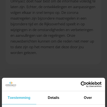
Omnyacc doet haar best om de informatie volledig te
laten zijn. Echter, de ontwikkelingen en aanpassingen
volgen elkaar in snel tempo op. De corona
maatregelen zijn bijzondere maatregelen in een
bijzondere tijd en de Rijksoverheid speelt in op
wijzigingen in de omstandigheden en verbeteringen
en aanvullingen van de regelingen. Onze
nieuwsberichten kunnen om die reden niet meer up
to date zijn op het moment dat deze door jou
worden gelezen.
Toestemming
Details
Over