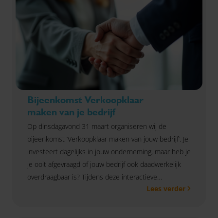
Bijeenkomst Verkoopklaar
maken van je bedrijf
Op dinsdagavond 31 maart organiseren wij de
bijeenkomst ‘Verkoopklaar maken van jouw bedrijf’. Je
investeert dagelijks in jouw onderneming, maar heb je
je ooit afgevraagd of jouw bedrijf ook daadwerkelijk
overdraagbaar is? Tijdens deze interactieve
Lees verder
bijeenkomst ontdek je hoe potentiële kopers naar
jouw organisatie kijken en krijg je praktische tips en
concrete handvatten om jouw bedrijf sterker en