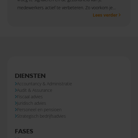
medewerkers actief te verbeteren. Zo voorkom je
Lees verder
uitval, verhoog je de inzetbaarheid en voldoe je aan je
wettelijke verplichtingen.
DIENSTEN
Accountancy & Administratie
Audit & Assurance
Fiscaal advies
Juridisch advies
Personeel en pensioen
Strategisch bedrijfsadvies
FASES