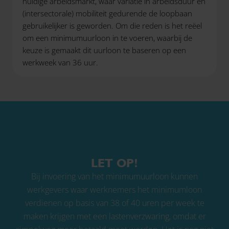
huidige arbeidsmarkt, waar variatie in arbeidsduur en
(intersectorale) mobiliteit gedurende de loopbaan
gebruikelijker is geworden. Om die reden is het reëel
om een minimumuurloon in te voeren, waarbij de
keuze is gemaakt dit uurloon te baseren op een
werkweek van 36 uur.
LET OP!
Bij invoering van het minimumuurloon kunnen
werkgevers waar werknemers het minimumloon
verdienen op basis van 38 of 40 uren per week te
maken krijgen met een lastenverzwaring, omdat er