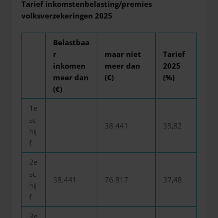
Tarief inkomstenbelasting/premies
volksverzekeringen 2025
Belastbaa
r
maar niet
Tarief
inkomen
meer dan
2025
meer dan
(€)
(%)
(€)
1e
sc
38.441
35,82
hij
f
2e
sc
38.441
76.817
37,48
hij
f
3e