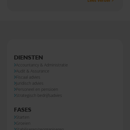
Lees verder
staan de belangrijkste voorstellen voor jou als
ondernemer op een rij.
DIENSTEN
Accountancy & Administratie
Audit & Assurance
Fiscaal advies
Juridisch advies
Personeel en pensioen
Strategisch bedrijfsadvies
FASES
Starten
Groeien
Stabiliseren/reorganiseren