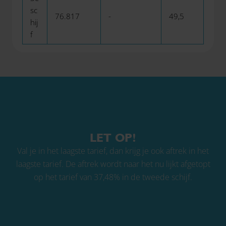
sc
76.817
-
49,5
hij
f
LET OP!
Val je in het laagste tarief, dan krijg je ook aftrek in het
laagste tarief. De aftrek wordt naar het nu lijkt afgetopt
op het tarief van 37,48% in de tweede schijf.