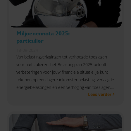
Miljoenennota 2025:
particulier
18-09-2024
Van belastingverlagingen tot verhoogde toeslagen
voor particulieren: het Belastingplan 2025 belooft
verbeteringen voor jouw financiële situatie. Je kunt
rekenen op een lagere inkomstenbelasting, verlaagde
energiebelastingen en een verhoging van toeslagen,
Lees verder
zoals huurtoeslag en kindgebonden budget. Deze
maatregelen zijn gericht op het verlichten van jouw
financiële lasten en het versterken van jouw
koopkracht. Ontdek hier wat het Belastingplan 2025
voor jou in petto heeft.