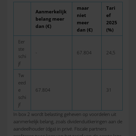
maar
Tari
Aanmerkelijk
niet
ef
belang meer
meer
2025
dan (€)
dan (€)
(%)
Eer
ste
-
67.804
24,5
schi
jf
Tw
eed
e
67.804
31
schi
jf
In box 2 wordt belasting geheven op voordelen uit
aanmerkelijk belang, zoals dividenduitkeringen aan de
aandeelhouder (dga) in privé. Fiscale partners
profiteren twee keer van het tarief van de eerste lage