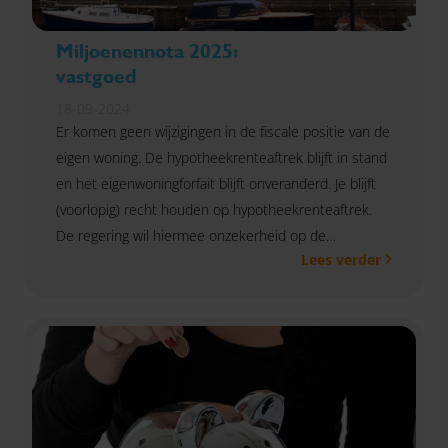
Miljoenennota 2025:
vastgoed
18-09-2024
Er komen geen wijzigingen in de fiscale positie van de
eigen woning. De hypotheekrenteaftrek blijft in stand
en het eigenwoningforfait blijft onveranderd. Je blijft
(voorlopig) recht houden op hypotheekrenteaftrek.
De regering wil hiermee onzekerheid op de
Lees verder
woningmarkt tegengaan. Lees hier de belangrijkste
wijzigingen rondom vastgoed in het Belastingplan
2025.