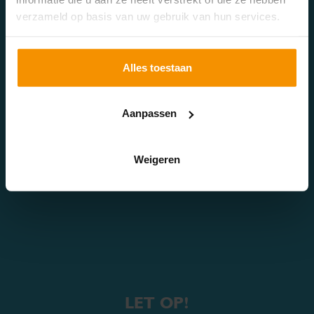
verzameld op basis van uw gebruik van hun services.
TIP!
Alles toestaan
Er zijn enkele uitzonderingen: bioscopen, circussen,
kampeerterreinen en dagrecreatie (attractieparken,
Aanpassen
speel- en siertuinen en dierentuinen) blijven onder het
verlaagde btw-tarief van 9% vallen.
Weigeren
LET OP!