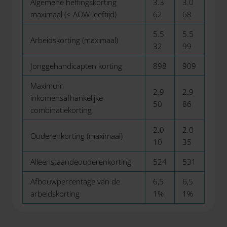
Algemene heffingskorting
3.3
3.0
maximaal (< AOW-leeftijd)
62
68
5.5
5.5
Arbeidskorting (maximaal)
32
99
Jonggehandicapten korting
898
909
Maximum
2.9
2.9
inkomensafhankelijke
50
86
combinatiekorting
2.0
2.0
Ouderenkorting (maximaal)
10
35
Alleenstaandeouderenkorting
524
531
Afbouwpercentage van de
6,5
6,5
arbeidskorting
1%
1%