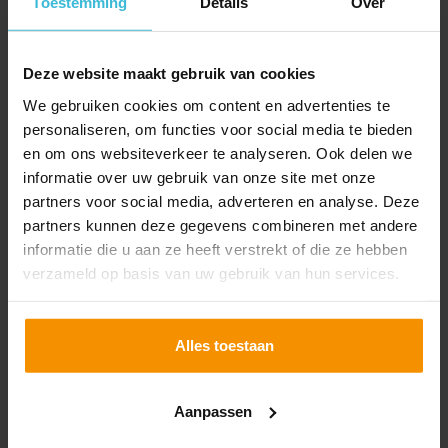
Toestemming
Details
Over
Deze website maakt gebruik van cookies
We gebruiken cookies om content en advertenties te
personaliseren, om functies voor social media te bieden
en om ons websiteverkeer te analyseren. Ook delen we
informatie over uw gebruik van onze site met onze
partners voor social media, adverteren en analyse. Deze
partners kunnen deze gegevens combineren met andere
Prinsjesdag 2021: top 10
informatie die u aan ze heeft verstrekt of die ze hebben
verzameld op basis van uw gebruik van hun services.
22-09-2021
Op de derde dinsdag van de maand, dinsdag 21
september, is de Miljoenennota gepresenteerd. Wat
Alles toestaan
zijn de belangrijkste fiscale voorstellen? Wij zetten de
tien belangrijkste voor jou op een rij.
Lees verder
Aanpassen