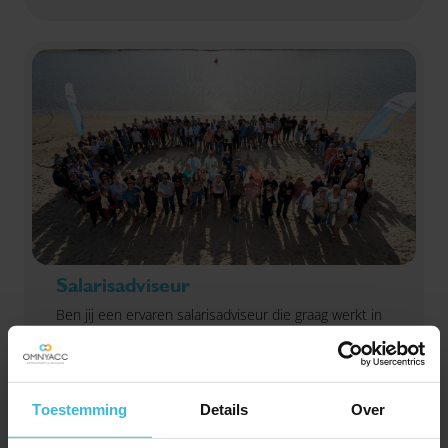
Salarisadviseur
Ben jij een ervaren salarisadviseur die graag werkt in
een hechte en gemoedelijke organisatie? Zoek je een
afwisselende functie met veel verantwoordelijkheid
en klantcontact? Dan zijn wij op zoek naar jou!
Toestemming
Details
Over
Lees verder