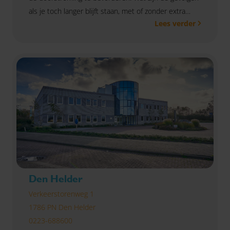
als je toch langer blijft staan, met of zonder extra
Lees verder
betaling?
Den Helder
Verkeerstorenweg 1
1786 PN Den Helder
0223-688600