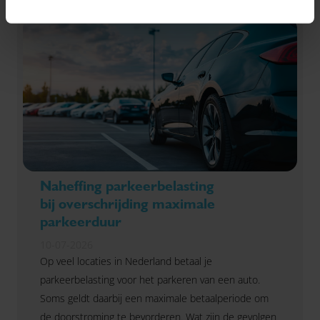
Naheffing parkeerbelasting
bij overschrijding maximale
parkeerduur
10-07-2026
Op veel locaties in Nederland betaal je
parkeerbelasting voor het parkeren van een auto.
Soms geldt daarbij een maximale betaalperiode om
de doorstroming te bevorderen. Wat zijn de gevolgen