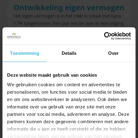
Ontwikkeling eigen vermogen
Het eigen vermogen is in het mkb in totaal met bijna
17% toegenomen. Een jaar eerder was er een stijging
van bijna 13%. De groei van het eigen vermogen in
2021 zal voor een groot deel verband houden met
de stevige winstgroei die is toegevoegd aan het eigen
vermogen. Daarnaast heeft de coronasteun van de
Toestemming
Details
Over
overheid voorzien in liquiditeit.
Kredietwaardigheid op
Deze website maakt gebruik van cookies
recordhoogte
We gebruiken cookies om content en advertenties te
personaliseren, om functies voor social media te bieden
Uit berekeningen van SRA-BiZ komt naar voren dat
en om ons websiteverkeer te analyseren. Ook delen we
gemiddeld 86,4% van het mkb vorig jaar een PD-
informatie over uw gebruik van onze site met onze
rating van onder de 1% liet zien; dit is opnieuw een
partners voor social media, adverteren en analyse. Deze
verbetering ten opzichte van het voorgaande jaar
partners kunnen deze gegevens combineren met andere
(83,5%). Vanaf 2015 is consistent een stijging van dit
informatie die u aan ze heeft verstrekt of die ze hebben
percentage zichtbaar. Bij het cijfer over 2021 merken
verzameld op basis van uw gebruik van hun services.
we op dat de schulden als gevolg van de steun en