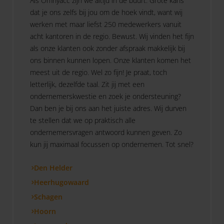
Als Omnyacc zijn we altijd in de buurt. Grote kans
dat je ons zelfs bij jou om de hoek vindt, want wij
werken met maar liefst 250 medewerkers vanuit
acht kantoren in de regio. Bewust. Wij vinden het fijn
als onze klanten ook zonder afspraak makkelijk bij
ons binnen kunnen lopen. Onze klanten komen het
meest uit de regio. Wel zo fijn! Je praat, toch
letterlijk, dezelfde taal. Zit jij met een
ondernemerskwestie en zoek je ondersteuning?
Dan ben je bij ons aan het juiste adres. Wij durven
te stellen dat we op praktisch alle
ondernemersvragen antwoord kunnen geven. Zo
kun jij maximaal focussen op ondernemen. Tot snel?
Den Helder
Heerhugowaard
Schagen
Hoorn