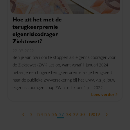
Hoe zit het met de
terugkeerpremie
eigenrisicodrager
Ziektewet?
22-03-2022
Ben je van plan om te stoppen als eigenrisicodrager voor
de Ziektewet (ZW)? Let op, want vanaf 1 januari 2024
betaal je een hogere terugkeerpremie als je terugkeert
naar de publieke ZW-verzekering bij het UWV. Als je jouw
eigenrisicodragerschap ZW uiterlijk per 1 juli 2022
Lees verder
beëindigt, betaal je de eerste twee jaar nog de lagere
terugkeerpremie.
‹
›
1
2
...
124
125
126
127
128
129
130
...
190
191