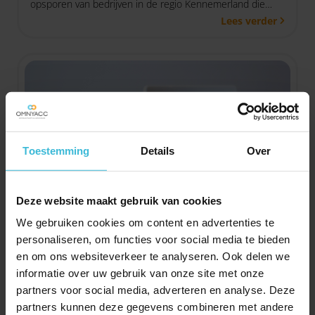
opsporen van bedrijven in de regio Kennemerland die
Lees verder
begrijpen dat in deze tijd klantgerichtheid en
klantvriendelijkheid van het grootste belang zijn. Omnyacc
Heemstede is door een klant voorgedragen om deel te
nemen aan deze verkiezing.
Toestemming
Details
Over
Deze website maakt gebruik van cookies
Deep Tech Fonds voor
We gebruiken cookies om content en advertenties te
personaliseren, om functies voor social media te bieden
kennisintensieve bedrijven
en om ons websiteverkeer te analyseren. Ook delen we
28-03-2022
informatie over uw gebruik van onze site met onze
Heb je een kennisintensief bedrijf? Er komt een nieuw
partners voor social media, adverteren en analyse. Deze
investeringsfonds dat specifiek gericht is op
partners kunnen deze gegevens combineren met andere