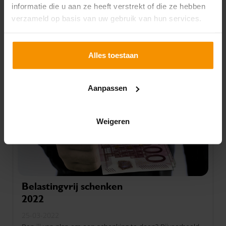
kennisintensieve bedrijven. Het fonds is in het leven
informatie die u aan ze heeft verstrekt of die ze hebben
geroepen om de technologische kennis van Nederland
verzameld op basis van uw gebruik van hun services.
een boost te geven om zodoende de concurrentiepositie
Lees verder
te verbeteren.
Alles toestaan
Aanpassen
Weigeren
Belastingvrij schenken
2022
25-03-2022