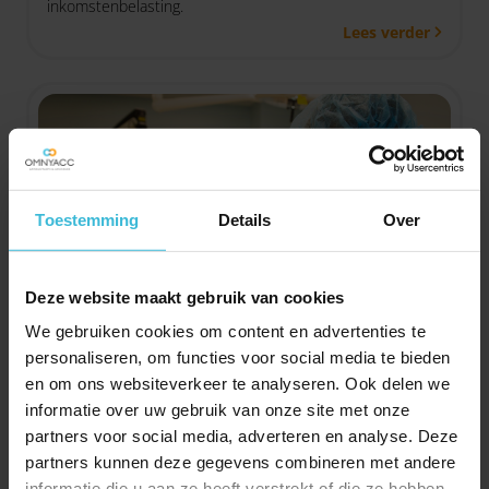
inkomstenbelasting.
Lees verder
Toestemming
Details
Over
Deze website maakt gebruik van cookies
We gebruiken cookies om content en advertenties te
Subsidie COZO wordt
personaliseren, om functies voor social media te bieden
hervat
en om ons websiteverkeer te analyseren. Ook delen we
informatie over uw gebruik van onze site met onze
09-05-2022
Ben je al bekend met de subsidieregeling voor banen in
partners voor social media, adverteren en analyse. Deze
partners kunnen deze gegevens combineren met andere
de zorg? De Coronabanen in de Zorg (COZO) regeling
informatie die u aan ze heeft verstrekt of die ze hebben