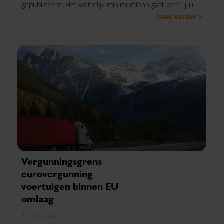
gepubliceerd. Het wettelijk minimumloon gaat per 1 juli
Lees verder
2022 omhoog naar € 1756,20 bruto per maand, € 405,30
bruto per week en € 81,61 bruto per dag. Mogelijk gaat
het minimumloon sneller omhoog naar € 14,00 per uur.
Daarover wordt nog overleg gevoerd door het kabinet
met de verschillende oppositiepartijen
Vergunningsgrens
eurovergunning
voertuigen binnen EU
omlaag
16-05-2022