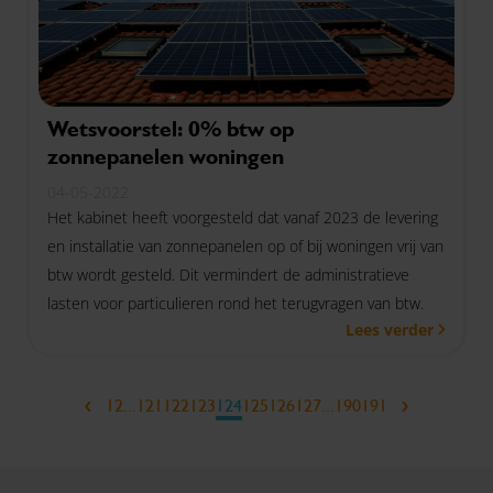
Wetsvoorstel: 0% btw op
zonnepanelen woningen
04-05-2022
Het kabinet heeft voorgesteld dat vanaf 2023 de levering
en installatie van zonnepanelen op of bij woningen vrij van
btw wordt gesteld. Dit vermindert de administratieve
lasten voor particulieren rond het terugvragen van btw.
Lees verder
‹
›
1
2
...
121
122
123
124
125
126
127
...
190
191