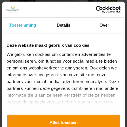
Wel of geen bijtelling voor
Toestemming
Details
Over
uw bestelauto?
24-01-2020
Wanneer betaalt u wel en wanneer betaalt u geen
Deze website maakt gebruik van cookies
bijtelling voor uw zakelijke bestelauto? Ook voor het
We gebruiken cookies om content en advertenties te
privégebruik van een zakelijke bestelauto geldt namelijk in
personaliseren, om functies voor social media te bieden
beginsel gewoon de bekende bijtelling. Er zijn echter
en om ons websiteverkeer te analyseren. Ook delen we
uitzonderingen, bijvoorbeeld wanneer door de aard van
informatie over uw gebruik van onze site met onze
Lees verder
het werk verschillende werknemers de bestelauto
partners voor social media, adverteren en analyse. Deze
doorlopend afwisselend gebruiken. Hoe moeten de
partners kunnen deze gegevens combineren met andere
begrippen 'doorlopend' en 'afwisselend' in praktijk
informatie die u aan ze heeft verstrekt of die ze hebben
worden uitgelegd?
verzameld op basis van uw gebruik van hun services.
Alles toestaan