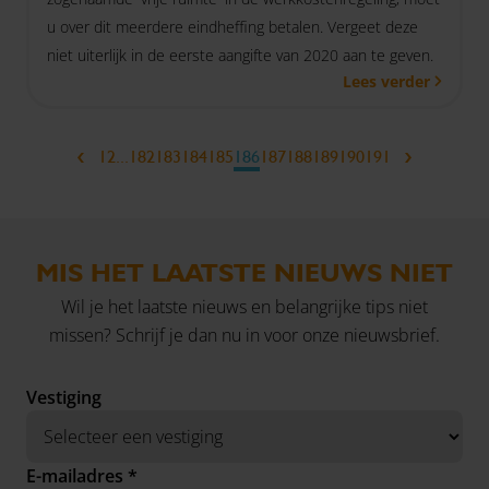
u over dit meerdere eindheffing betalen. Vergeet deze
niet uiterlijk in de eerste aangifte van 2020 aan te geven.
Lees verder
‹
›
1
2
...
182
183
184
185
186
187
188
189
190
191
MIS HET LAATSTE NIEUWS NIET
Wil je het laatste nieuws en belangrijke tips niet
missen? Schrijf je dan nu in voor onze nieuwsbrief.
Vestiging
E-mailadres *