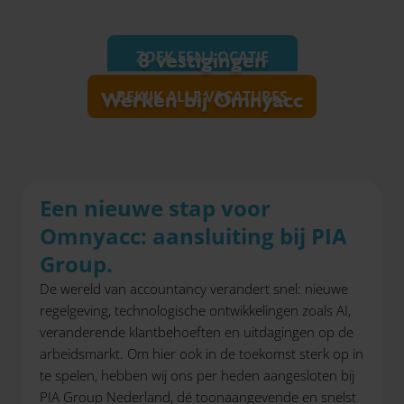
ZOEK EEN LOCATIE
8 vestigingen
Werken bij Omnyacc
BEKIJK ALLE VACATURES
Een nieuwe stap voor
Omnyacc: aansluiting bij PIA
Group.
De wereld van accountancy verandert snel: nieuwe
regelgeving, technologische ontwikkelingen zoals AI,
veranderende klantbehoeften en uitdagingen op de
arbeidsmarkt. Om hier ook in de toekomst sterk op in
te spelen, hebben wij ons per heden aangesloten bij
PIA Group Nederland, dé toonaangevende en snelst