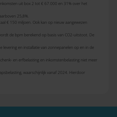
inkomsten uit box 2 tot € 67.000 en 31% over het
daarboven 25,8%.
 totaal € 150 miljoen. Ook kan op nieuw aangewezen
m wordt de bpm berekend op basis van CO2-uitstoot. De
levering en installatie van zonnepanelen op en in de
schenk- en erfbelasting en inkomstenbelasting niet meer
psbelasting, waarschijnlijk vanaf 2024. Hierdoor