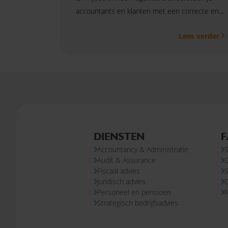
accountants en klanten met een correcte en
efficiënte financiële administratie en krijg je
Lees verder
volop ruimte om jezelf verder te ontwikkelen.
DIENSTEN
F
Accountancy & Administratie
S
Audit & Assurance
Fiscaal advies
S
Juridisch advies
Personeel en pensioen
N
Strategisch bedrijfsadvies