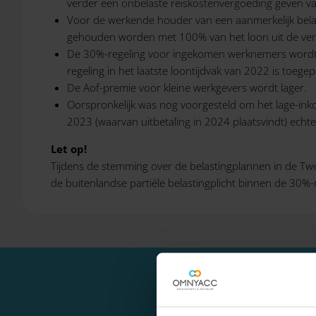
verder een onbelaste reiskostenvergoeding geven van
Voor de werkende houder van een aanmerkelijk belan
gehouden worden met 100% van het loon uit de vergel
De 30%-regeling voor ingekomen werknemers wordt 
regeling in het laatste loontijdvak van 2022 is toege
De Aof-premie voor kleine werkgevers wordt lager.
Oorspronkelijk was nog voorgesteld om het lage-inkom
2023 (waarvan uitbetaling in 2024 plaatsvindt) echter
Let op!
Tijdens de stemming over de belastingplannen in de Tw
de buitenlandse partiële belastingplicht binnen de 30%