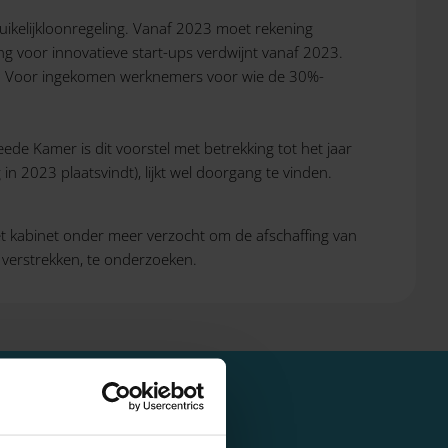
ikelijkloonregeling. Vanaf 2023 moet rekening
g voor innovatieve start-ups verdwijnt vanaf 2023.
. Voor ingekomen werknemers voor wie de 30%-
ede Kamer is dit voorstel met betrekking tot het jaar
n 2023 plaatsvindt), lijkt wel doorgang te vinden.
t kabinet onder meer verzocht om de afschaffing van
 verstrekken, te onderzoeken.