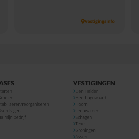
Vestigingsinfo
ASES
VESTIGINGEN
tarten
Den Helder
Groeien
Heerhugowaard
tabiliseren/reorganiseren
Hoorn
Overdragen
Leeuwarden
a mijn bedrijf
Schagen
Texel
Groningen
Assen