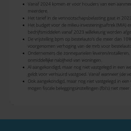
Vanaf 2024 komen er voor houders van een aanmerke
meerdere.
Het tarief in de vennootschapsbelasting gaat in 20
Het budget voor de milieu-investeringsaftrek (MIA) e
bedrijfsmiddelen vanaf 2023 willekeurig worden afges
De vrijstelling bpm op bestelauto’s die meer dan 10
voorgenomen verhoging van de mrb voor bestelauto’
Ondernemers die zonnepanelen leveren/installeren, 
onmiddellijke nabijheid van woningen.
Al aangekondigd, maar nog niet vastgelegd in een wet
geldt voor verhuurd vastgoed. Vanaf wanneer (de ver
Ook aangekondigd, maar nog niet vastgelegd in een w
mogen fiscale beleggingsinstellingen (fbi’s) niet meer