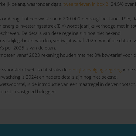
lijk belang, waaronder dga’s,
twee tarieven in box 2
: 24,5% over 
23 omhoog. Tot een winst van € 200.000 bedraagt het tarief 19%, 
n energie-investeringsaftrek (EIA) wordt jaarlijks verhoogd met in
chreven. De details van deze regeling zijn nog niet bekend.
% zakelijk gebruikt worden, verdwijnt vanaf 2025. Vanaf die datu
s per 2025 is van de baan.
moeten vanaf 2023 rekening houden met het 0% btw-tarief voor de 
svoorstel of wet, is dat straks de
bedrijfsopvolgingsregeling
in de 
wachting is 2024) en nadere details zijn nog niet bekend.
etsvoorstel, is de introductie van een maatregel in de vennootscha
 direct in vastgoed beleggen.