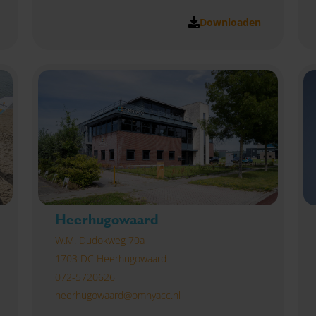
Downloaden
Heerhugowaard
W.M. Dudokweg 70a
1703 DC Heerhugowaard
072-5720626
heerhugowaard@omnyacc.nl