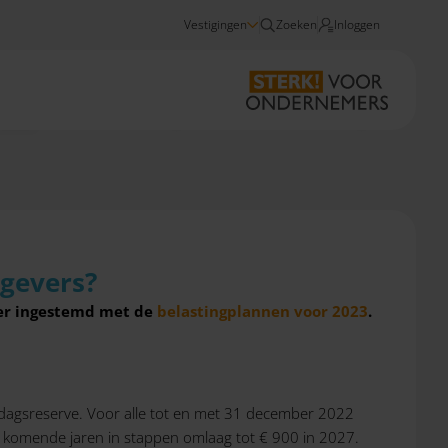
Vestigingen
Zoeken
Inloggen
Nieuws
Wat betekenen de belastingplannen voor ondernemers en werkgevers?
gevers?
mer ingestemd
met de
belastingplannen voor 2023
.
edagsreserve. Voor alle tot en met 31 december 2022
e komende jaren in stappen omlaag tot € 900 in 2027.