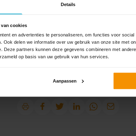
Details
LET OP!
n dit artikel nog door de Eerste Kamer worden goedge
 van cookies
ent en advertenties te personaliseren, om functies voor social
. Ook delen we informatie over uw gebruik van onze site met on
e. Deze partners kunnen deze gegevens combineren met andere i
erzameld op basis van uw gebruik van hun services.
Aanpassen
DELEN