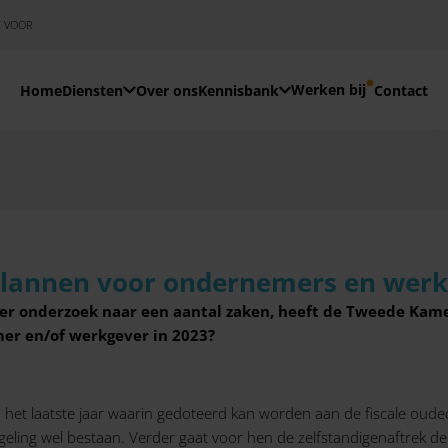
E VOOR
Werken bij
Home
Diensten
Over ons
Kennisbank
Contact
plannen voor ondernemers en werk
der onderzoek naar een aantal zaken, heeft de Tweede Ka
er en/of werkgever in 2023?
het laatste jaar waarin gedoteerd kan worden aan de fiscale oud
geling wel bestaan. Verder gaat voor hen de zelfstandigenaftrek d