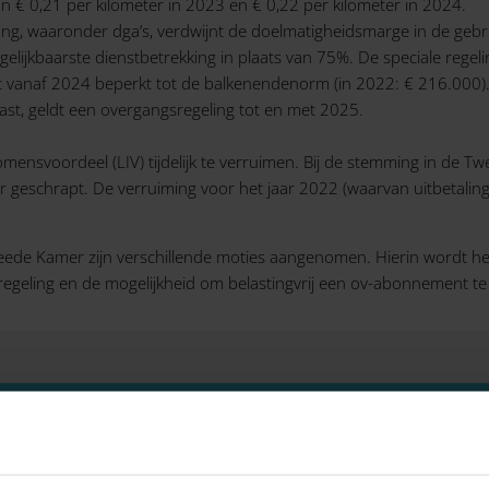
 € 0,21 per kilometer in 2023 en € 0,22 per kilometer in 2024.
g, waaronder dga’s, verdwijnt de doelmatigheidsmarge in de gebru
ijkbaarste dienstbetrekking in plaats van 75%. De speciale regelin
vanaf 2024 beperkt tot de balkenendenorm (in 2022: € 216.000)
past, geldt een overgangsregeling tot en met 2025.
ensvoordeel (LIV) tijdelijk te verruimen. Bij de stemming in de Twe
 geschrapt. De verruiming voor het jaar 2022 (waarvan uitbetaling i
eede Kamer zijn verschillende moties aangenomen. Hierin wordt he
-regeling en de mogelijkheid om belastingvrij een ov-abonnement te