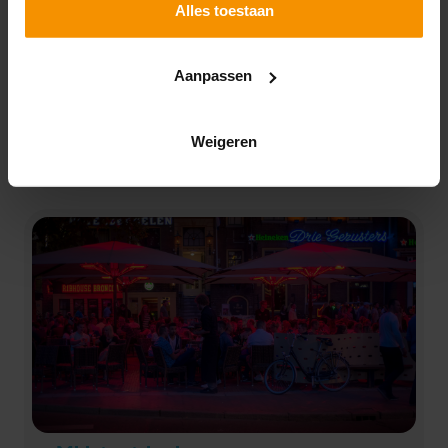
Alles toestaan
De detailhandel groeit stevig, maar dit is lang niet in
elke onderneming het geval.
Consumentenbestedingen zijn door de
Aanpassen
coronamaatregelen verplaatst van horeca en
toerisme naar de detailhandel. Hiervan is geprofiteerd
Weigeren
Lees verder
door webwinkels, doe-het-zelf-zaken, fietsenwinkels
en supermarkten. Andere detailhandels, zoals
kleding- en schoenenwinkels, zagen de omzetten
grotendeels wegvallen.