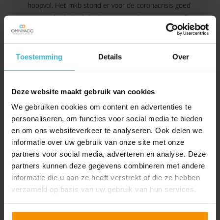
hoopvol. Het mkb stond er voor de coronacrisis goed
voor, en in de basis is dat nog steeds zo. Maar, er zijn
maatwerkoplossingen nodig voor de vele getroffen
ondernemers.
Lees verder
Toestemming
Details
Over
Deze website maakt gebruik van cookies
We gebruiken cookies om content en advertenties te
personaliseren, om functies voor social media te bieden
en om ons websiteverkeer te analyseren. Ook delen we
informatie over uw gebruik van onze site met onze
partners voor social media, adverteren en analyse. Deze
partners kunnen deze gegevens combineren met andere
informatie die u aan ze heeft verstrekt of die ze hebben
verzameld op basis van uw gebruik van hun services.
Mkb in zicht: detailhandel
27-05-2021