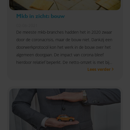
Mkb in zicht: bouw
02-06-2021
De meeste mkb-branches hadden het in 2020 zwaar
door de coronacrisis, maar de bouw niet. Dankzij een
doorwerkprotocol kon het werk in de bouw over het
algemeen doorgaan. De impact van corona bleef
hierdoor relatief beperkt. De netto-omzet is met bijna
Lees verder
4 procent toegenomen. Daarmee deed de bouw het
veel beter dan het mkb-gemiddelde (+0,6 procent).
De winst is met 5,5 procent gestegen, tegenover een
mkb-gemiddelde van +9,3 procent. De ontwikkeling
van de brutomarge was met +3,2 procent opnieuw
bovengemiddeld.