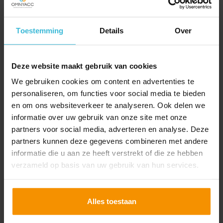
Toestemming
Details
Over
Deze website maakt gebruik van cookies
We gebruiken cookies om content en advertenties te
Aanvraag TOFA-regeling
personaliseren, om functies voor social media te bieden
tot 12 juli
en om ons websiteverkeer te analyseren. Ook delen we
08-07-2020
informatie over uw gebruik van onze site met onze
De aanvraagperiode voor een financiële tegemoetkoming
partners voor social media, adverteren en analyse. Deze
voor flexwerkers (TOFA) met inkomensverlies vanwege de
partners kunnen deze gegevens combineren met andere
coronacrisis loopt nog tot en met 12 juli 2020.
informatie die u aan ze heeft verstrekt of die ze hebben
Lees verder
verzameld op basis van uw gebruik van hun services.
Alles toestaan