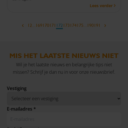
Lees verder
‹
›
1
2
...
169
170
171
172
173
174
175
...
190
191
MIS HET LAATSTE NIEUWS NIET
Wil je het laatste nieuws en belangrijke tips niet
missen? Schrijf je dan nu in voor onze nieuwsbrief.
Vestiging
E-mailadres *