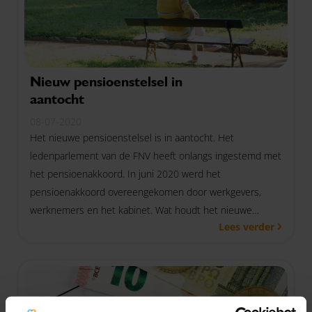
Nieuw pensioenstelsel in
aantocht
08-07-2020
Het nieuwe pensioenstelsel is in aantocht. Het
ledenparlement van de FNV heeft onlangs ingestemd met
het pensioenakkoord. In juni 2020 werd het
pensioenakkoord overeengekomen door werkgevers,
werknemers en het kabinet. Wat houdt het nieuwe
Lees verder
pensioenstelsel in en wat betekent het voor jouw bedrijf?