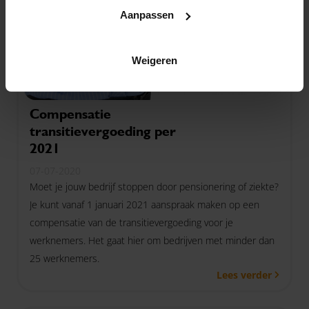
Aanpassen
Weigeren
Compensatie
transitievergoeding per
2021
07-07-2020
Moet je jouw bedrijf stoppen door pensionering of ziekte?
Je kunt vanaf 1 januari 2021 aanspraak maken op een
compensatie van de transitievergoeding voor je
werknemers. Het gaat hier om bedrijven met minder dan
25 werknemers.
Lees verder