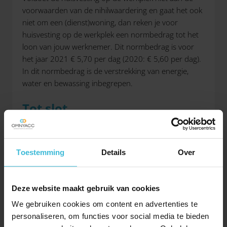
voorwaarden van de nihilwaardering en gaat het ook
niet om een (dienst)woning, dan reken je voor
huisvesting op de werkplek een normbedrag tot het
loon van jouw werknemer. Dit normbedrag is voor
het jaar 2021 € 5,70 per dag (2020: € 5,60 per dag).
In dit normbedrag is de verstrekking van energie,
water en bewassing inbegrepen.
Tot slot
Lees ook onze andere artikelen van de
lonenspecial
.
Heb je vragen over een van de onderdelen van dit
nieuwsartikel? Onze salarisadviseurs helpen je graag
Toestemming
Details
Over
op weg. Neem gerust
contact
met ons op om jouw
situatie voor te leggen.
Deze website maakt gebruik van cookies
Onze andere artikelen van de lonenspecial:
We gebruiken cookies om content en advertenties te
personaliseren, om functies voor social media te bieden
Lonenspecial: corona en bijzonderheden