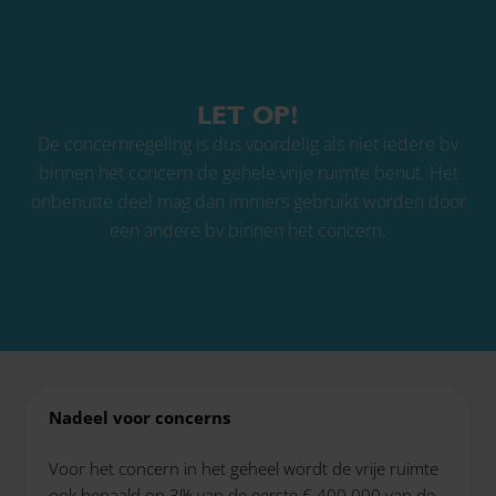
LET OP!
De concernregeling is dus voordelig als niet iedere bv
binnen het concern de gehele vrije ruimte benut. Het
onbenutte deel mag dan immers gebruikt worden door
een andere bv binnen het concern.
Nadeel voor concerns
Voor het concern in het geheel wordt de vrije ruimte
ook bepaald op 3% van de eerste € 400.000 van de