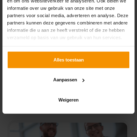
en om ons websiteverkeer te analyseren. Ook delen we
werknemer
informatie over uw gebruik van onze site met onze
Lonenspecial: varia loon- en premieheffing
partners voor social media, adverteren en analyse. Deze
Lonenspecial: NOW (Tijdelijke Noodmaatregel
partners kunnen deze gegevens combineren met andere
Overbrugging Werkgelegenheid)
informatie die u aan ze heeft verstrekt of die ze hebben
Lonenspecial: corona en thuiswerken
verzameld op basis van uw gebruik van hun services.
Lonenspecial: overige corona-actualiteiten voor
werkgevers
Lonenspecial: varia Arbeidsrecht
Alles toestaan
Lonenspecial: vervoer
Lonenspecial: Wet tegemoetkomingen
loondomein
Aanpassen
Lonenspecial: Wet DBA
Weigeren