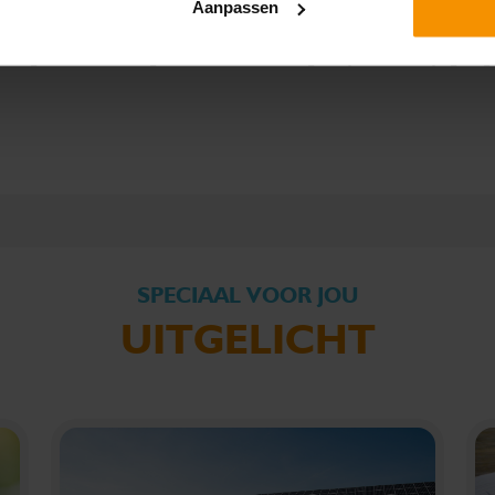
Aanpassen
effing Verduurzaming (RVV Verduurzaming)? Wij adviseren je graa
SPECIAAL VOOR JOU
UITGELICHT