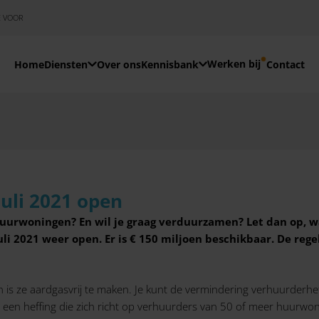
E VOOR
Werken bij
Home
Diensten
Over ons
Kennisbank
Contact
uli 2021 open
huurwoningen? En wil je graag verduurzamen? Let dan op, 
i 2021 weer open. Er is € 150 miljoen beschikbaar. De rege
s ze aardgasvrij te maken. Je kunt de vermindering verhuurderhe
 is een heffing die zich richt op verhuurders van 50 of meer huurwo