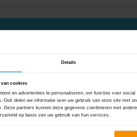
LET OP!
Details
effing is aftrekbaar in de Vennootschapsbelasting. M
aad over de vraag of de heffingsvermindering de aftr
 van cookies
verlaagt of niet.
ent en advertenties te personaliseren, om functies voor social
. Ook delen we informatie over uw gebruik van onze site met on
e. Deze partners kunnen deze gegevens combineren met andere i
erzameld op basis van uw gebruik van hun services.