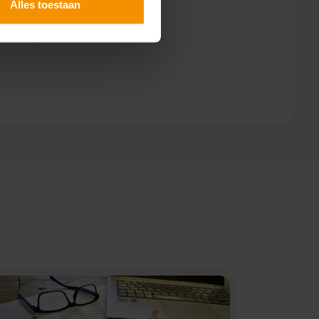
Alles toestaan
g. Neem gerust
contact
met ons op.