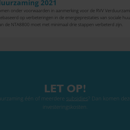
duurzaming 2021
omen onder voorwaarden in aanmerking voor de RVV Verduurzamin
ebaseerd op verbeteringen in de energieprestaties van sociale huu
van de NTA8800 moet met minimaal drie stappen verbeterd zijn.
LET OP!
rduurzaming één of meerdere
subsidies
? Dan komen deze
investeringskosten.