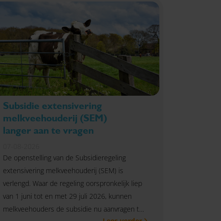
Subsidie extensivering
melkveehouderij (SEM)
langer aan te vragen
07-08-2026
De openstelling van de Subsidieregeling
extensivering melkveehouderij (SEM) is
verlengd. Waar de regeling oorspronkelijk liep
van 1 juni tot en met 29 juli 2026, kunnen
melkveehouders de subsidie nu aanvragen tot
Lees verder