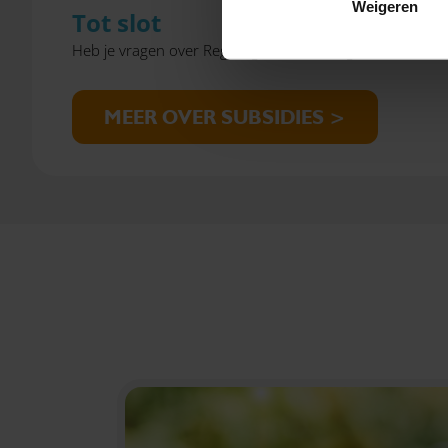
Weigeren
Tot slot
Heb je vragen over Regeling Vermindering Verhuurderh
MEER OVER SUBSIDIES >