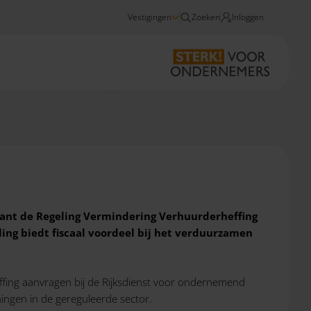
Vestigingen
Zoeken
Inloggen
Nieuws
RVV Verduurzaming vanaf 1 juli 2021 open
want de Regeling Vermindering Verhuurderheffing
ling
biedt fiscaal voordeel bij het verduurzamen
ffing aanvragen bij de Rijksdienst voor ondernemend
ningen in de gereguleerde sector.