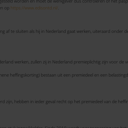
esteld worden en moet de werkgever dus controleren of het paspoor
den op
https://www.edisontd.nl/
.
af te sluiten als hij in Nederland gaat werken, uiteraard onder de 
ederland werken, zullen zij in Nederland premieplichtig zijn voor 
ene heffingskorting) bestaan uit een premiedeel en een belastingd
rd zijn, hebben in ieder geval recht op het premiedeel van de heffi