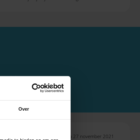
reemdelingen.
Over
 2022 in Oekraïne verbleven, op of na 27 november 2021
 media te bieden en om ons