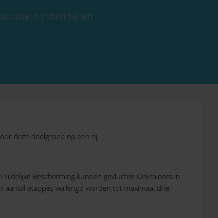
 woonland indien hij ten
or deze doelgroep op een rij.
 Tijdelijke Bescherming kunnen gevluchte Oekraïners in
een aantal etappes verlengd worden tot maximaal drie