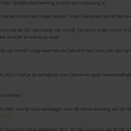
lijn Tijdelijke Bescherming precies van toepassing is.
en na aankomst niet mogen werken. Voor Oekraïners wordt hierop 
rstrekt de IND een bewijs van verblijf. Dit bewijs is een sticker in
ker eruitziet en wat erop staat.
 van verblijf nodig waarmee de Oekraïner kan laten zien dat hij/zi
rt 2022, hoef je als werkgever voor Oekraïners geen tewerkstellin
nst werken.
UWV, uiterlijk twee werkdagen voor de eerste werkdag van de nie
uwv.nl.
O-document dat is afgegeven door de IND aantonen dat hij valt onde