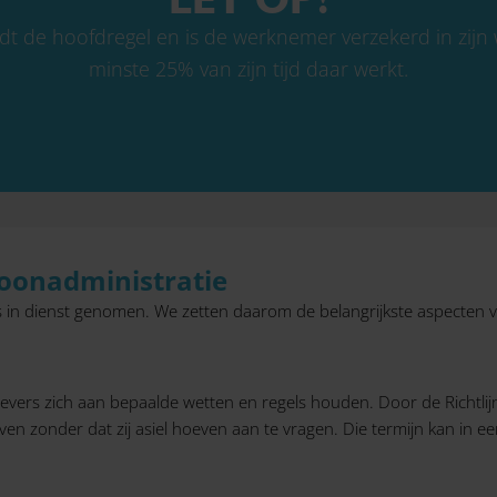
ldt de hoofdregel en is de werknemer verzekerd in zijn
minste 25% van zijn tijd daar werkt.
oonadministratie
in dienst genomen. We zetten daarom de belangrijkste aspecten vo
vers zich aan bepaalde wetten en regels houden. Door de Richtlijn
jven zonder dat zij asiel hoeven aan te vragen. Die termijn kan in 