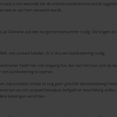
arnaast is het wenselijk dat de arbeidsovereenkomst wordt opgeste
n en wat er van hem verwacht wordt.
 Oekraïne ook een burgerservicenummer nodig. Die krijgen ze als z
 niet contant betalen. Er is dus een bankrekening nodig.
e werknemer heeft hier ook toegang toe, dan kan het loon ook op
r een bankrekening te openen.
n, bijvoorbeeld omdat ze nog geen geschikt identiteitsbewijs hebb
nte kan via zo’n prepaid betaalpas leefgeld ter beschikking stel
ere betalingen verrichten.