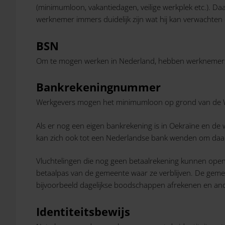
(minimumloon, vakantiedagen, veilige werkplek etc.). Da
werknemer immers duidelijk zijn wat hij kan verwachte
BSN
Om te mogen werken in Nederland, hebben werknemers uit
Bankrekeningnummer
Werkgevers mogen het minimumloon op grond van de WML
Als er nog een eigen bankrekening is in Oekraïne en d
kan zich ook tot een Nederlandse bank wenden om daa
Vluchtelingen die nog geen betaalrekening kunnen opene
betaalpas van de gemeente waar ze verblijven. De gemee
bijvoorbeeld dagelijkse boodschappen afrekenen en and
Identiteitsbewijs