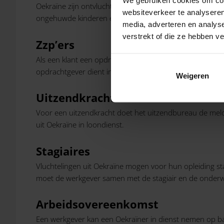
Oekraïne zijn ontvlucht of wanneer zij kunnen aantonen
websiteverkeer te analyseren
ongehuwde kinderen en andere naasten familieleden) va
media, adverteren en analys
verstrekt of die ze hebben v
Zzp’ers
Als een klant een opdracht wil geven aan een Oekraïense 
opdrachtgever dient in het bezit te zijn van een tewerks
Weigeren
Uitzendkrachten
Voor een uitzendkracht doet het uitzendbureau de meld
uit Oekraïne in loondienst.
Stagiaires
Vluchtelingen uit Oekraïne mogen voor hun opleiding stag
moet de werkgever samen met de stagiair en de onderwi
Arbeidsovereenkomst
Een werkgever kan een Oekraïner in dienst nemen op b