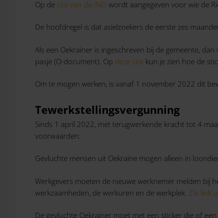
Op de
site van de IND
wordt aangegeven voor wie de Richt
De hoofdregel is dat asielzoekers de eerste zes maand
Als een Oekraïner is ingeschreven bij de gemeente, dan ve
pasje (O-document). Op
deze site
kun je zien hoe de stic
Om te mogen werken, is vanaf 1 november 2022 dit bewijs
Tewerkstellingsvergunning
Sinds 1 april 2022, met terugwerkende kracht tot 4 maa
voorwaarden:
Gevluchte mensen uit Oekraïne mogen alleen in loondie
Werkgevers moeten de nieuwe werknemer melden bij het 
werkzaamheden, de werkuren en de werkplek.
Zie link 
De gevluchte Oekraïner moet met een sticker die of een 