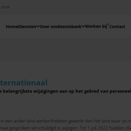
E VOOR
Werken bij
Home
Diensten
Over ons
Kennisbank
Contact
nternationaal
e belangrijkste wijzigingen aan op het gebied van personeels
in een ander land werken/hebben gewerkt dan het land waar ze 
aal gesproken verschuldigd is, wijzigen. Tot 1 juli 2022 hadden d