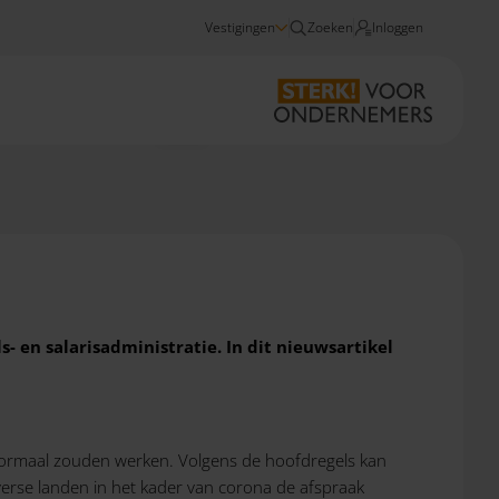
Vestigingen
Zoeken
Inloggen
Nieuws
Update Lonenspecial 2023: internationaal
- en salarisadministratie. In dit nieuwsartikel
normaal zouden werken. Volgens de hoofdregels kan
iverse landen in het kader van corona de afspraak