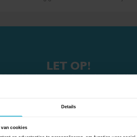
LET OP!
 tijdige melding is een overtreding van de Wet arbeid v
Details
 van cookies
 voor personen met de Oekraïense nationaliteit die op 23 februari
ent en advertenties te personaliseren, om functies voor social