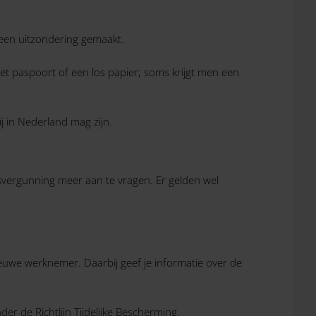
een uitzondering gemaakt.
 het paspoort of een los papier; soms krijgt men een
j in Nederland mag zijn.
gsvergunning meer aan te vragen. Er gelden wel
uwe werknemer. Daarbij geef je informatie over de
r de Richtlijn Tijdelijke Bescherming.