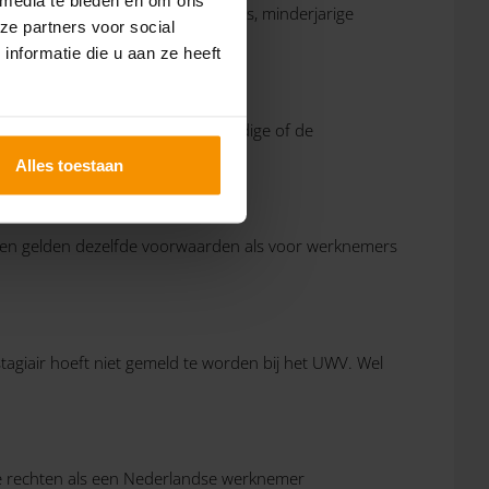
en gezinsleden (huwelijkspartners, minderjarige
ze partners voor social
ling.
nformatie die u aan ze heeft
 verblijfsvergunning als zelfstandige of de
Alles toestaan
chten gelden dezelfde voorwaarden als voor werknemers
stagiair hoeft niet gemeld te worden bij het UWV. Wel
e rechten als een Nederlandse werknemer