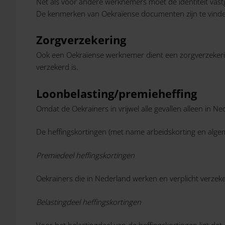
Net als voor andere werknemers moet de identiteit vastg
De kenmerken van Oekraïense documenten zijn te vin
Zorgverzekering
Ook een Oekraïense werknemer dient een zorgverzekering 
verzekerd is.
Loonbelasting/premieheffing
Omdat de Oekraïners in vrijwel alle gevallen alleen in N
De heffingskortingen (met name arbeidskorting en algem
Premiedeel heffingskortingen
Oekraïners die in Nederland werken en verplicht verzeke
Belastingdeel heffingskortingen