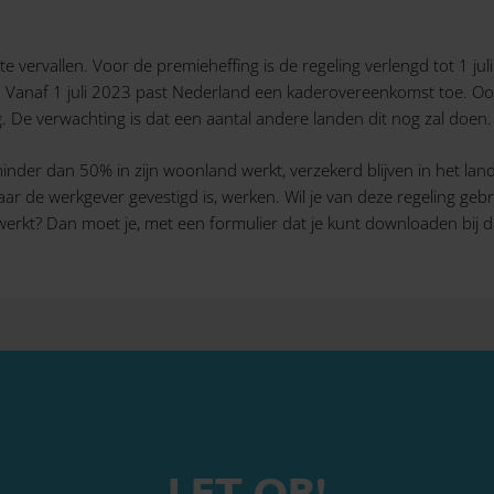
e vervallen. Voor de premieheffing is de regeling verlengd tot 1 jul
 Vanaf 1 juli 2023 past Nederland een kaderovereenkomst toe. Ook 
. De verwachting is dat een aantal andere landen dit nog zal doen.
nder dan 50% in zijn woonland werkt, verzekerd blijven in het lan
d waar de werkgever gevestigd is, werken. Wil je van deze regeling
erkt? Dan moet je, met een formulier dat je kunt downloaden bij
LET OP!