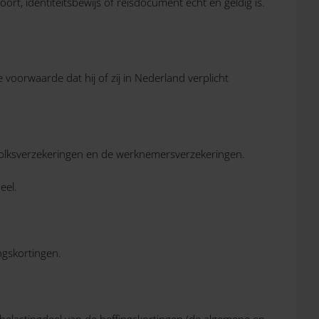
t, identiteitsbewijs of reisdocument echt en geldig is.
voorwaarde dat hij of zij in Nederland verplicht
de volksverzekeringen en de werknemersverzekeringen.
eel.
ngskortingen.